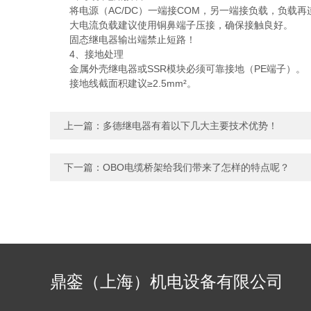
将电源（AC/DC）一端接COM，另一端接负载，负载再
大电流负载建议使用铜鼻端子压接，确保接触良好。
固态继电器输出端禁止短路！
4、接地处理
金属外壳继电器或SSR模块必须可靠接地（PE端子）。
接地线截面积建议≥2.5mm²。
上一篇：
多德继电器有着以下几大主要技术优势！
下一篇：
OBO电缆桥架给我们带来了怎样的特点呢？
鼎銮（上海）机电设备有限公司