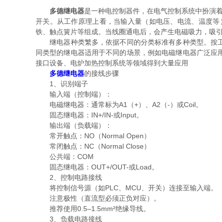
多德继电器
是一种电控制器件，在电气控制系统中扮演着
开关。从工作原理上看，当输入量（如电压、电流、温度等
铁、触点簧片等组成。当线圈通电后，会产生电磁吸力，吸
继电器种类繁多，依据不同的分类标准有多种类型。按工作
同类型的继电器适用于不同的场景，例如电磁继电器广泛应
接口设备、电炉加热控制系统等领域得到大量应用
多德继电器
的接线步骤
1、识别端子
输入端（控制端）：
电磁继电器：通常标为A1（+）、A2（-）或Coil。
固态继电器：IN+/IN-或Input。
输出端（负载端）：
常开触点：NO（Normal Open）
常闭触点：NC（Normal Close）
公共端：COM
固态继电器：OUT+/OUT-或Load。
2、控制电路接线
将控制信号源（如PLC、MCU、开关）连接至输入端。
注意极性（直流型必须正负对应）。
推荐使用0.5–1.5mm²绝缘导线。
3、负载电路接线