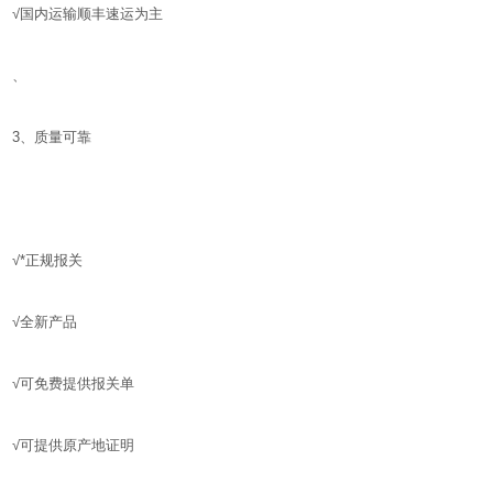
√国内运输顺丰速运为主
、
3、质量可靠
√*正规报关
√全新产品
√可免费提供报关单
√可提供原产地证明