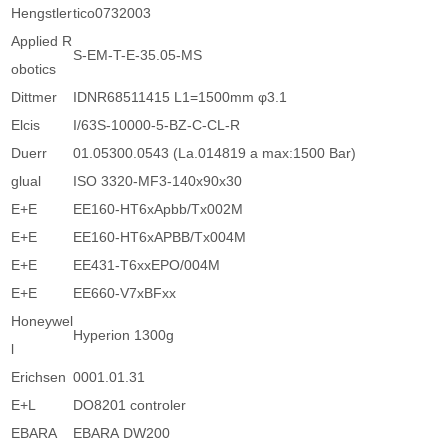
Hengstler
tico0732003
Applied R
S-EM-T-E-35.05-MS
obotics
Dittmer
IDNR68511415 L1=1500mm φ3.1
Elcis
I/63S-10000-5-BZ-C-CL-R
Duerr
01.05300.0543 (La.014819 a max:1500 Bar)
glual
ISO 3320-MF3-140x90x30
E+E
EE160-HT6xApbb/Tx002M
E+E
EE160-HT6xAPBB/Tx004M
E+E
EE431-T6xxEPO/004M
E+E
EE660-V7xBFxx
Honeywel
Hyperion 1300g
l
Erichsen
0001.01.31
E+L
DO8201 controler
EBARA
EBARA DW200