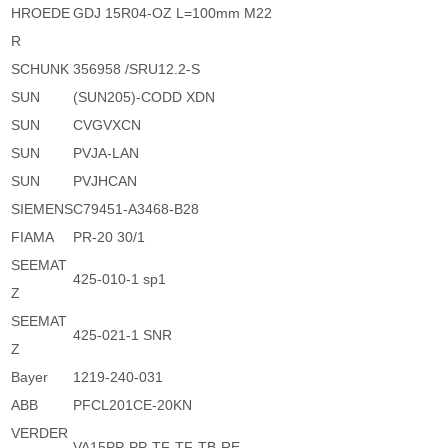
HROEDE
GDJ 15R04-OZ L=100mm M22
R
SCHUNK
356958 /SRU12.2-S
SUN
(SUN205)-CODD XDN
SUN
CVGVXCN
SUN
PVJA-LAN
SUN
PVJHCAN
SIEMENS
C79451-A3468-B28
FIAMA
PR-20 30/1
SEEMAT
425-010-1 sp1
Z
SEEMAT
425-021-1 SNR
Z
Bayer
1219-240-031
ABB
PFCL201CE-20KN
VERDER
VA15PP-PP-TF-TF-TB-RE