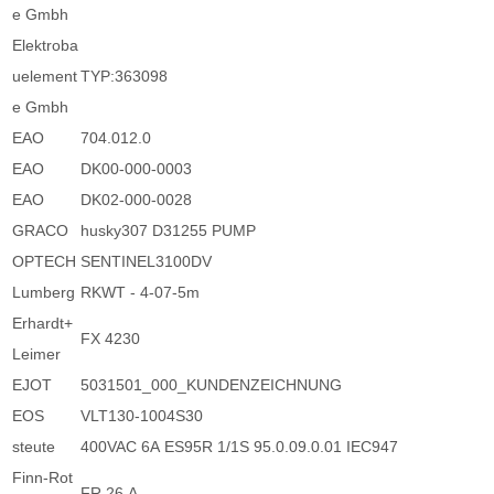
e Gmbh
Elektroba
uelement
TYP:363098
e Gmbh
EAO
704.012.0
EAO
DK00-000-0003
EAO
DK02-000-0028
GRACO
husky307 D31255 PUMP
OPTECH
SENTINEL3100DV
Lumberg
RKWT - 4-07-5m
Erhardt+
FX 4230
Leimer
EJOT
5031501_000_KUNDENZEICHNUNG
EOS
VLT130-1004S30
steute
400VAC 6A ES95R 1/1S 95.0.09.0.01 IEC947
Finn-Rot
FR 26 A