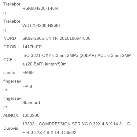
Trellebor
RSK804200-T46N
g
Trellebor
WD1704200-N968T
g
NORD
SK82-280SH/4 TF, 201018094-500
GROB
1417b-FP
ISO 3821-OXY 6.3mm 2MPa (20BAR)-ACE 6.3mm 2MP
GCE
a (20 BAR) length:50m
steute
EM95TL
fingersav
Long
er
fingersav
Standard
er
ABNOX
1380900
13303，COMPRESSION SPRING 0.32X 4.8 X 14.3 ，D
Durovis
F R 0.32X 4.8 X 14.3 36/6/2