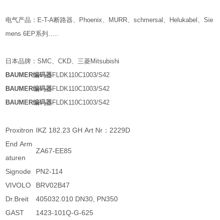
电气产品：E-T-A断路器、Phoenix、MURR、schmersal、Helukabel、Sie
mens 6EP系列…..
日本品牌：SMC、CKD、三菱Mitsubishi
BAUMER编码器
FLDK110C1003/S42
BAUMER编码器
FLDK110C1003/S42
BAUMER编码器
FLDK110C1003/S42
Proxitron
IKZ 182.23 GH Art Nr：2229D
End Arm
ZA67-EE85
aturen
Signode
PN2-114
VIVOLO
BRV02B47
Dr.Breit
405032.010 DN30, PN350
GAST
1423-101Q-G-625