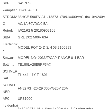
SKF
SA17ES
wampfler
08-k154-001
STROMA
35HGE-590FV-A1L/138731/70/Ui=400VAC ith=10A/240V
G
AC/1A 60VDC/0.5A
Rotork
IW21R2 5 20180905105
SIBA
GRL D02 500V 63A
Electronic
MODEL POT-24D S/N 08.3100583
s
Stewart
MODEL NO: 2033/F/CAP. RANGE 0-4 BAR
Settima
TB180LA28B5RF3AX
SCHMER
TL 441-11Y-T-1801
SAL
SCHAFF
FN3270H-20-29 300V/520V 20A
NER
APC
UPS1000
heidenhai
34124047 L181/16um 1400MM+/-5 Grating ruler