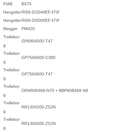
PIAB
BX75
Hengstler
RI58-D/2048EF.47IF
Hengstler
RI58-D/5000EF.47IF
Megger
PM420
Trellebor
GP6904500-T47
g
Trellebor
GP7504600-C380
g
Trellebor
GP7504600-T47
g
Trellebor
ORAR00468-N70 + BBP80B468-N9
g
Trellebor
RR1304200-Z52N
g
Trellebor
RR1304500-Z52N
g