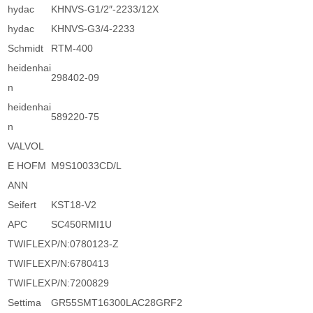
hydac
KHNVS-G1/2″-2233/12X
hydac
KHNVS-G3/4-2233
Schmidt
RTM-400
heidenhai
298402-09
n
heidenhai
589220-75
n
VALVOL
E HOFM
M9S10033CD/L
ANN
Seifert
KST18-V2
APC
SC450RMI1U
TWIFLEX
P/N:0780123-Z
TWIFLEX
P/N:6780413
TWIFLEX
P/N:7200829
Settima
GR55SMT16300LAC28GRF2