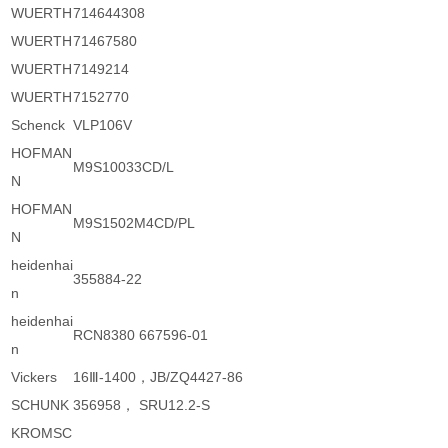
WUERTH
714644308
WUERTH
71467580
WUERTH
7149214
WUERTH
7152770
Schenck
VLP106V
HOFMAN
M9S10033CD/L
N
HOFMAN
M9S1502M4CD/PL
N
heidenhai
355884-22
n
heidenhai
RCN8380 667596-01
n
Vickers
16Ⅲ-1400，JB/ZQ4427-86
SCHUNK
356958， SRU12.2-S
KROMSC