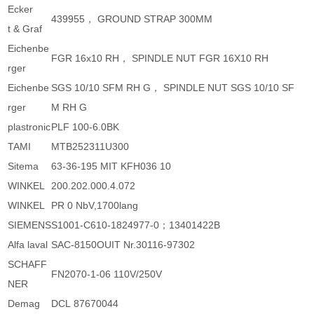
Ecker
439955， GROUND STRAP 300MM
t & Graf
Eichenbe
FGR 16x10 RH， SPINDLE NUT FGR 16X10 RH
rger
Eichenbe
SGS 10/10 SFM RH G， SPINDLE NUT SGS 10/10 SF
rger
M RH G
plastronic
PLF 100-6.0BK
TAMI
MTB252311U300
Sitema
63-36-195 MIT KFH036 10
WINKEL
200.202.000.4.072
WINKEL
PR 0 NbV,1700lang
SIEMENS
S1001-C610-1824977-0；13401422B
Alfa laval
SAC-8150OUIT Nr.30116-97302
SCHAFF
FN2070-1-06 110V/250V
NER
Demag
DCL 87670044