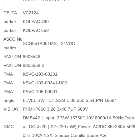
i
DELTA
VC2124
parker
KOLPAC 490
parker
KOLPAC 550
ASCO Nu
SCG551A001MS、24VDC
matics
PAXTON
8005548
PAXTON
8005558-2
PMA
KSVC-103-00231
PMA
KSVC-103-00341-U00
PMA
KSVC-105-00001
engler
LEVEL SWITCH,SSM.1.B5.350.5.S1,P/N 16654
VISHAY
PHMKP660 3.20 3x48.7UF 660V
DME442；Input: 3P3W 15750/110V 8000/1A 50Hz;Outp
GMC
ut: DC 4÷20 (-22÷220 mW);Power: AC/DC 85÷230V 50/6
0Hz 10VA;NSX: Sineax/ Camille Bauer AG