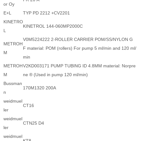
or Oy
E+L
TYP PD 2212 +CV2201
KINETRO
KINETROL 144-060MP2000C
L
V0M5224222 2-ROLLER CARRIER POM/SS/NYLON G
METROH
F material: POM (rollers) For pump 5 ml/min and 120 ml/
M
min
METROH
V2KD003171 PUMP TUBING ID 4.8MM material: Norpre
M
ne ® (Used in pump 120 ml/min)
Bussman
170M1320 200A
n
weidmuel
CT16
ler
weidmuel
CTN25 D4
ler
weidmuel
KT8