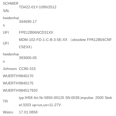
SCHMER
TD422-01Y-1090/2512
SAL
heidenhai
344690-17
n
UFI
FPE12B06NCD31XX
MDM-102-FD-1-C-B-3-5E-XX （obsolete FPA12B04CNF
UFI
C5EXX）
heidenhai
393000-05
n
Johnson
CC80-315
WUERTH
9840170
WUERTH
9840175
WUERTH
984017920
typ:IH58 Art.Nr:5850-00125 SN:0038,impulse: 2500 Steb
TR
el:3203 up=us,us=11-27V
Wistro
17.01.0858