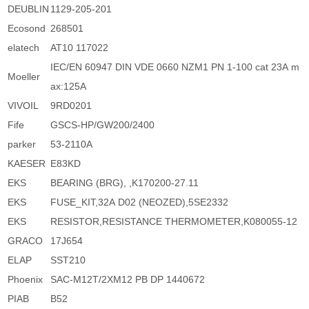
DEUBLIN
1129-205-201
Ecosond
268501
elatech
AT10 117022
IEC/EN 60947 DIN VDE 0660 NZM1 PN 1-100 cat 23A m
Moeller
ax:125A
VIVOIL
9RD0201
Fife
GSCS-HP/GW200/2400
parker
53-2110A
KAESER
E83KD
EKS
BEARING (BRG), ,K170200-27.11
EKS
FUSE_KIT,32A D02 (NEOZED),5SE2332
EKS
RESISTOR,RESISTANCE THERMOMETER,K080055-12
GRACO
17J654
ELAP
SST210
Phoenix
SAC-M12T/2XM12 PB DP 1440672
PIAB
B52