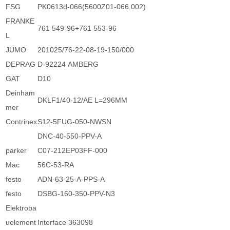
FSG
PK0613d-066(5600Z01-066.002)
FRANKE
761 549-96+761 553-96
L
JUMO
201025/76-22-08-19-150/000
DEPRAG
D-92224 AMBERG
GAT
D10
Deinham
DKLF1/40-12/AE L=296MM
mer
Contrinex
S12-5FUG-050-NWSN
DNC-40-550-PPV-A
parker
C07-212EP03FF-000
Mac
56C-53-RA
festo
ADN-63-25-A-PPS-A
festo
DSBG-160-350-PPV-N3
Elektroba
uelement
Interface 363098