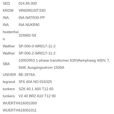
SED
024.85.000
KROM
VR65R01NT33D
INA
INA NATR30-PP
INA
INA NUKR90
heidenhai
329982-58
n
Walther
SP-006-0-WR017-11-2
Walther
SP-006-2-WR017-11-2
10003953 1-phase transformer 630VAeinphasig 400V, 7,
SBA
5kW, Ausgangsstrom 1500A
UNIVER
BE-3976A
legrand
3F6 40A NO:016325
tunkers
SZK 40.1 A00 T12 60
tunkers
V2 40 BR2 A10 T12 90
WUERTH
616001000
WUERTH
616001011