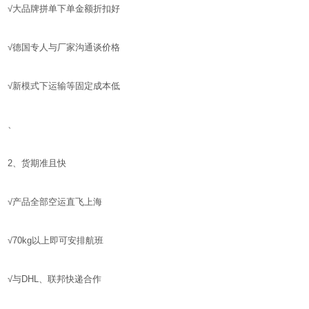
√大品牌拼单下单金额折扣好
√德国专人与厂家沟通谈价格
√新模式下运输等固定成本低
、
2、货期准且快
√产品全部空运直飞上海
√70kg以上即可安排航班
√与DHL、联邦快递合作