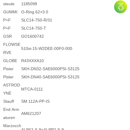
steute
1185098
GUMMI
O-Ring 62×3.0
P+F
SLC14-750-R/31
P+F
SLC14-750-T
GSR
GO1600742
FLOWSE
510si-15-W2DEE-00F0-000
RVE
GLOBE
R43XXXA10
Pister
SKH-DN32-SAE6000PSI-S3125
Pister
SKH-DN40-SAE6000PSI-S3125
ASTROD
MTCA-0111
YNE
Stauff
SM 112A-PP-IS
End Arm
AM621207
aturen
Marzocch
ALPA2-S-9+ALPP2-S-9