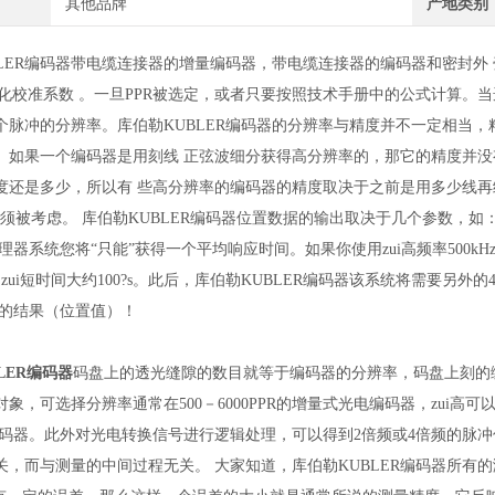
其他品牌
产地类别
LER编码器
带电缆连接器的增量编码器，带电缆连接器的编码器和密封外 壳（
简化校准系数 。一旦PPR被选定，或者只要按照技术手册中的公式计算。
个脉冲的分辨率。库伯勒KUBLER编码器的分辨率与精度并不一定相当
。如果一个编码器是用刻线 正弦波细分获得高分辨率的，那它的精度并
度还是多少，所以有 些高分辨率的编码器的精度取决于之前是用多少线再细分的
必须被考虑。 库伯勒KUBLER编码器位置数据的输出取决于几个参数，
理器系统您将“只能”获得一个平均响应时间。如果你使用zui高频率500kHz轮询
zui短时间大约100?s。此后，库伯勒KUBLER编码器该系统将需要另外的40
样的结果（位置值）！
LER编码器
码盘上的透光缝隙的数目就等于编码器的分辨率，码盘上刻的
象，可选择分辨率通常在500－6000PPR的增量式光电编码器，zui高
R的编码器。此外对光电转换信号进行逻辑处理，可以得到2倍频或4倍频的脉
关，而与测量的中间过程无关。 大家知道，库伯勒KUBLER编码器所有