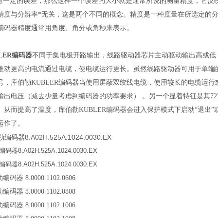
值有一定的误差，那么这样一个误差的大小就是通常所说的测量精度，它反
精度与分辨率*无关，这是两个不同的概念。精度是一种度量在所选定的
ER编码器精度通常用角度、角分或角秒来表示。
LER编码器
不同于集电极开路输出，线路驱动器芯片主动驱动输出高或低
推动更高的电流通过电缆，使电缆运行更长。虽然线路驱动器可用于单端的
号，库伯勒KUBLER编码器当使用屏蔽双绞线电缆，使用较长的电缆运行
输出电压（减去少量考虑到编码器的功率要求） 。另一个显着特征是其727
）从而提高了温度，库伯勒KUBLER编码器会进入保护模式下启动“退出
运作了。
勒编码器8.A02H.525A.1024.0030.EX
编码器8.A02H.525A.1024.0030.EX
编码器8.A02H.525A.1024.0030.EX
勒编码器 8.0000.1102.0606
勒编码器 8.0000.1102.0808
勒编码器 8.0000.1102.1006