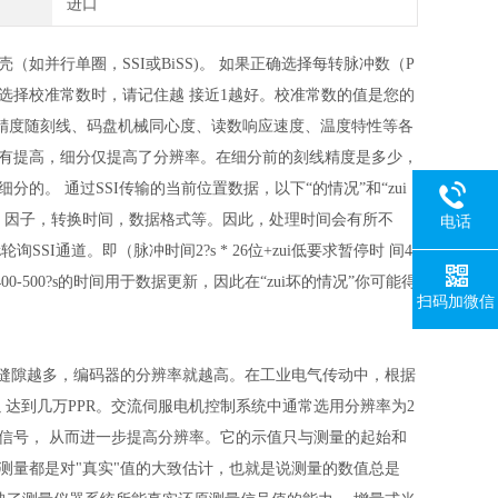
进口
如并行单圈，SSI或BiSS)。 如果正确选择每转脉冲数（P
当选择校准常数时，请记住越 接近1越好。校准常数的值是您的
，精度随刻线、码盘机械同心度、读数响应速度、温度特性等各
没有提高，细分仅提高了分辨率。在细分前的刻线精度是多少，
。 通过SSI传输的当前位置数据，以下“的情况”和“zui
如：因子，转换时间，数据格式等。因此，处理时间会有所不
电话
SSI通道。即（脉冲时间2?s * 26位+zui低要求暂停时 间4
0-500?s的时间用于数据更新，因此在“zui坏的情况”你可能得
扫码加微信
缝隙越多，编码器的分辨率就越高。在工业电气传动中，根据
可以 达到几万PPR。交流伺服电机控制系统中通常选用分辨率为2
冲信号， 从而进一步提高分辨率。它的示值只与测量的起始和
的测量都是对"真实"值的大致估计，也就是说测量的数值总是