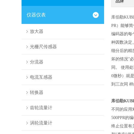
品牌
仪器仪表
库伯勒KUB
PR）能够
放大器
编码器的每
种因数决定
光栅尺传感器
细分后的精
坏的情况”
分流器
同。 使用处
0微秒）就是
电流互感器
到三次同 
转换器
库伯勒KUB
齿轮流量计
不同的应用对
500PP
涡轮流量计
终止位置有