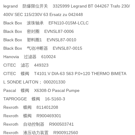
legrand 防爆限位开关 3325999 Legrand BT 044267 Trafo 230/
400V SEC 115/230V 63 Ersatz zu 042448
Black Box 滚珠轴承 EFN110-015M-LCLC
Black Box 密封圈 EVNSL87-0006
Black Box 塑料圈1 EVNSL87-0010
Black Box 气动冲断器 EVNSL87-0015
Hanovia 过滤器 610024
CITEC 滤芯 449323
CITEC 蝶阀 T4101.V DIA-63 S63 P.0+120 THERMO BIMETA
L SONDE LAITON； 000201330
Pascal 蝶阀 X6308-D Pascal Pumpe
TAPROGGE 蝶阀 16-S160-3
Rexroth 蝶阀 811401208
Rexroth 蝶阀 R900469301
Rexroth 自动控制器 R900503741
Rexroth 液压动力装置 R900912560