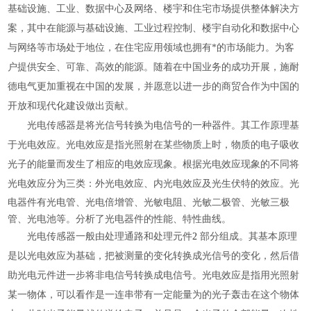
基础设施、工业、数据中心及网络、楼宇和住宅市场提供整体解决方
案，其中在能源与基础设施、工业过程控制、楼宇自动化和数据中心
与网络等市场处于地位，在住宅应用领域也拥有*的市场能力。为客
户提供安全、可靠、高效的能源。随着在中国业务的成功开展，施耐
德电气更加重视在中国的发展，并愿意以进一步的商贸合作为中国的
开放和现代化建设做出贡献。
光电传感器是将光信号转换为电信号的一种器件。其工作原理基
于光电效应。光电效应是指光照射在某些物质上时，物质的电子吸收
光子的能量而发生了相应的电效应现象。根据光电效应现象的不同将
应。光
光电效应分为三类：外光电效应、内光电效应及光生伏特的效
电器件有光电管、光电倍增管、光敏电阻、光敏二极管、光敏三极
管、光电池等。分析了光电器件的性能、特性曲线。
光电传感器一般由处理通路和处理元件
2
部分组成。其基本原理
是以光电效应为基础，把被测量的变化转换成光信号的变化，然后借
助光电元件进一步将非电信号转换成电信号。光电效应是指用光照射
某一物体，可以看作是一连串带有一定能量为的光子轰击在这个物体