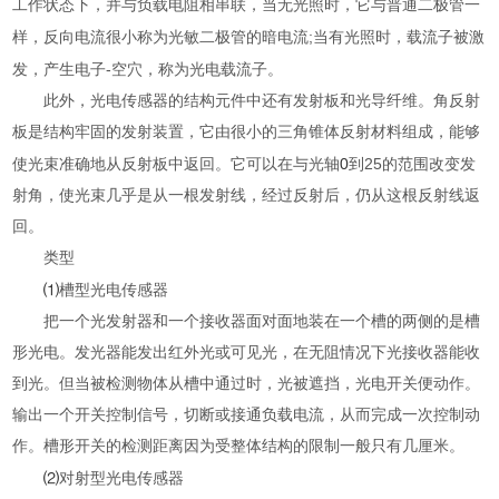
工作状态下，并与负载电阻相串联，当无光照时，它与普通二极管一
;
样，反向电流很小称为光敏二极管的暗电流
当有光照时，载流子被激
-
发，产生电子
空穴，称为光电载流子。
此外，光电传感器的结构元件中还有发射板和光导纤维。角反射
板是结构牢固的发射装置，它由很小的三角锥体反射材料组成，能够
0
25
使光束准确地从反射板中返回。它可以在与光轴
到
的范围改变发
射角，使光束几乎是从一根发射线，经过反射后，仍从这根反射线返
回。
类型
⑴
槽型光电传感器
把一个光发射器和一个接收器面对面地装在一个槽的两侧的是槽
形光电。发光器能发出红外光或可见光，在无阻情况下光接收器能收
到光。但当被检测物体从槽中通过时，光被遮挡，光电开关便动作。
输出一个开关控制信号，切断或接通负载电流，从而完成一次控制动
作。槽形开关的检测距离因为受整体结构的限制一般只有几厘米。
⑵
对射型光电传感器