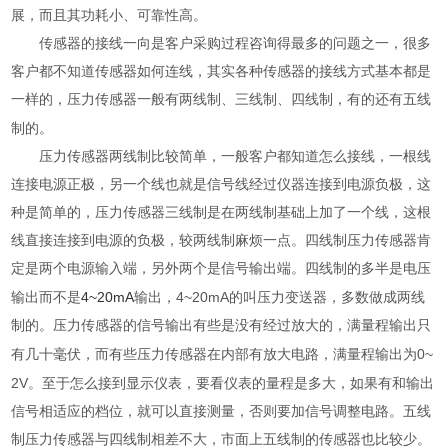
展，而且其功耗小、可靠性高。
传感器
的接线一向是客户采购过程咨询得最多的问题之一，很多
客户都不知道传感器如何连线，其实各种传感器的接线方式基本都是
一样的，压力传感器一般有两线制、三线制、四线制，有的还有五线
制的。
压力传感器两线制比较简单，一般客户都知道怎么接线，一根线
连接电源正极，另一个线也就是信号线经过仪器连接到电源负极，这
种是简单的，压力传感器三线制是在两线制基础上加了一个线，这根
线直接连接到电源的负极，较两线制麻烦一点。四线制压力传感器肯
定是两个电源输入端，另外两个是信号输出端。四线制的多半是电压
4~20mA
4~20mA
输出而不是
输出，
的叫压力变送器，多数做成两线
制的。压力传感器的信号输出有些是没有经过放大的，满量程输出只
0~
有几十毫伏，而有些压力传感器在内部有放大电路，满量程输出为
2V
。至于怎么接到显示仪表，要看仪表的量程是多大，如果有和输出
信号相适应的档位，就可以直接测量，否则要加信号调整电路。五线
制压力传感器与四线制相差不大，市面上五线制的传感器也比较少。