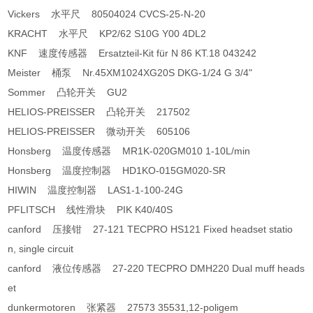
Vickers 水平尺 80504024 CVCS-25-N-20
KRACHT 水平尺 KP2/62 S10G Y00 4DL2
KNF 速度传感器 Ersatzteil-Kit für N 86 KT.18 043242
Meister 桶泵 Nr.45XM1024XG20S DKG-1/24 G 3/4"
Sommer 凸轮开关 GU2
HELIOS-PREISSER 凸轮开关 217502
HELIOS-PREISSER 微动开关 605106
Honsberg 温度传感器 MR1K-020GM010 1-10L/min
Honsberg 温度控制器 HD1KO-015GM020-SR
HIWIN 温度控制器 LAS1-1-100-24G
PFLITSCH 线性滑块 PIK K40/40S
canford 压接钳 27-121 TECPRO HS121 Fixed headset statio
n, single circuit
canford 液位传感器 27-220 TECPRO DMH220 Dual muff heads
et
dunkermotoren 张紧器 27573 35531,12-poligem