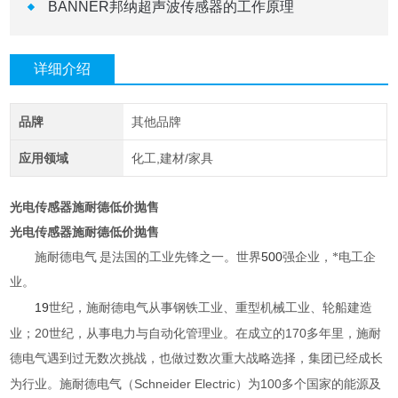
BANNER邦纳超声波传感器的工作原理
详细介绍
品牌
其他品牌
应用领域
化工,建材/家具
光电传感器施耐德低价抛售
光电传感器施耐德低价抛售
500
施耐德电气
是法国的工业先锋之一。世界
强企业，*电工企
业。
19
世纪，施耐德电气从事钢铁工业、重型机械工业、轮船建造
20
170
业；
世纪，从事电力与自动化管理业。在成立的
多年里，施耐
德电气遇到过无数次挑战，也做过数次重大战略选择，集团已经成长
Schneider Electric
100
为行业。施耐德电气（
）为
多个国家的能源及