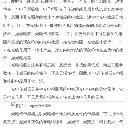
上，此时光子能量就传递给电子，并且是一个光子的全部能量一次性
地被一个电子所吸收，电子得到光子传递的能量后其状态就会发生变
化，从而使受光照射的物体产生相应的电效应。通常把光电效应分为
3
1
类：（
）在光线作用下能使电子逸出物体表面的现象称为外光电
2
效应，如光电管、光电倍增管等；（
）在光线作用下能使物体的电
3
阻率改变的现象称为内光电效应，如光敏电阻、光敏晶体管等；（
）在光线作用下，物体产生一定方向电动势的现象称为光生伏特的效
应，如光电池等。
光电检测方法具有精度高、反应快、非接触等优点，而且可测参
,
数多，传感器的结构简单，形式灵活多样，因此
光电式传感器
在检测
和控制中应用非常广泛。
光电传感器是各种光电检测系统中实现
光电转换
的关键元件，它
是把光信号（可见及紫外镭射光）转变成为电信号的器件。
光电传感器
光电式传感器是以光电器件作为转换元件的传感器。它可用于检
测直接引起光量变化的非电物理量，如光强、光照度、辐射测温、气