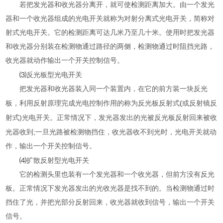
若把发光器和收光器分离开，就可使检测距离加大。由一个发光
器和一个收光器组成的光电开关就称为对射分离式光电开关，简称对
射式光电开关。它的检测距离可达几米乃至几十米。使用时把发光器
和收光器分别装在检测物通过路径的两侧，检测物通过时阻挡光路，
收光器就动作输出一个开关控制信号。
⑶
反光板型光电开关
把发光器和收光器装入同一个装置内，在它的前方装一块反光
(
板，利用反射原理完成光电控制作用的称为反光板反射式
或反射镜反
)
射式
光电开关。正常情况下，发光器发出的光被反光板反射回来被收
;
光器收到
一旦光路被检测物挡住，收光器收不到光时，光电开关就动
作，输出一个开关控制信号。
⑷
扩散反射型光电开关
它的检测头里也装有一个发光器和一个收光器，但前方没有反光
板。正常情况下发光器发出的光收光器是找不到的。当检测物通过时
挡住了光，并把光部分反射回来，收光器就收到信号，输出一个开关
信号。