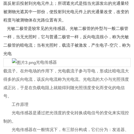
面反射后投射到光电元件上；所谓遮光式是指当光源发出的光通量经
被测物光遮其中一部份，使投射到光电元件上的光通量改变，改变的
程度与被测物体在光路位置有关。
光敏二极管是较常见的光传感器。光敏二极管的外型与一般二极管
一样，当无光照时，它与普通二极管一样，反向电流很小，称为光敏
二极管的暗电流；当有光照时，载流子被激发，产生电子-空穴，称为
光电
光电传感器
载流子。在外电场的作用下，光电载流子参与导电，形成比暗电流大
得多的反向电流，该反向电流称为光电流。光电流的大小与光照强度
成正比，于是在负载电阻上就能得到随光照强度变化而变化的电信
号。
工作原理
光电传感器是通过把光强度的变化转换成电信号的变化来实现控
制的。
光电传感器在一般情况下，有三部分构成，它们分为：发送器、