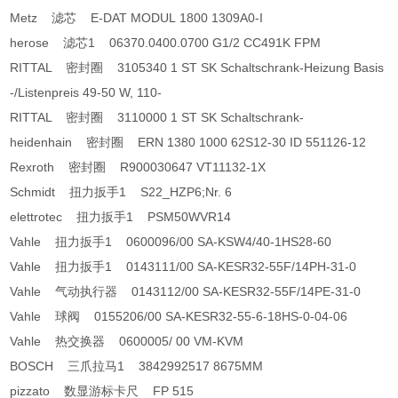
Metz 滤芯 E-DAT MODUL 1800 1309A0-I
herose 滤芯1 06370.0400.0700 G1/2 CC491K FPM
RITTAL 密封圈 3105340 1 ST SK Schaltschrank-Heizung Basis
-/Listenpreis 49-50 W, 110-
RITTAL 密封圈 3110000 1 ST SK Schaltschrank-
heidenhain 密封圈 ERN 1380 1000 62S12-30 ID 551126-12
Rexroth 密封圈 R900030647 VT11132-1X
Schmidt 扭力扳手1 S22_HZP6;Nr. 6
elettrotec 扭力扳手1 PSM50WVR14
Vahle 扭力扳手1 0600096/00 SA-KSW4/40-1HS28-60
Vahle 扭力扳手1 0143111/00 SA-KESR32-55F/14PH-31-0
Vahle 气动执行器 0143112/00 SA-KESR32-55F/14PE-31-0
Vahle 球阀 0155206/00 SA-KESR32-55-6-18HS-0-04-06
Vahle 热交换器 0600005/ 00 VM-KVM
BOSCH 三爪拉马1 3842992517 8675MM
pizzato 数显游标卡尺 FP 515