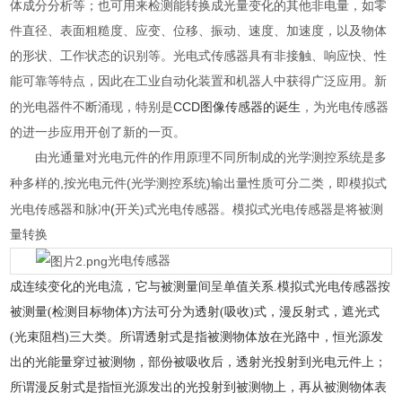
体成分分析等；也可用来检测能转换成光量变化的其他非电量，如零
件直径、表面粗糙度、应变、位移、振动、速度、加速度，以及物体
的形状、工作状态的识别等。光电式传感器具有非接触、响应快、性
能可靠等特点，因此在工业自动化装置和机器人中获得广泛应用。新
CCD图像传感器的诞生
的光电器件不断涌现，特别是
，为光电传感器
的进一步应用开创了新的一页。
由光通量对光电元件的作用原理不同所制成的光学
测控系统
是多
,
(
)
种多样的
按光电元件
光学测控系统
输出量性质可分二类，即模拟式
(
)
光电传感器和
脉冲
开关
式光电传感器。模拟式光电传感器是将被测
量转换
光电传感器
成连续变化的光电流，它与被测量间呈单值关系.模拟式光电传感器按
被测量(检测目标物体)方法可分为透射(吸收)式，漫反射式，遮光式
(光束阻档)三大类。所谓透射式是指被测物体放在光路中，恒光源发
出的光能量穿过被测物，部份被吸收后，透射光投射到光电元件上；
所谓漫反射式是指恒光源发出的光投射到被测物上，再从被测物体表