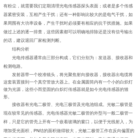
有粉尘，就需要我们定期清理光电传感器探头表面；或者是多个传感
器紧密安装，互相产生干扰；还有一种影响比较大的是电气干扰，如
果周围有大功率设备，产生干扰时必须要有相应的抗干扰措施。如果
做过上述的逐一排查，这些因素都可以明确地排除还是没有信号输出
的话，建议退回厂家检测判断。
结构分析
光电传感器通常由三部分构成，它们分别为：发送器、接收器和
检测电路。
发射器带一个校准镜头，将光聚焦射向接收器，接收器出电缆将
这套装置接到一个真空管放大器上。在金属圆筒内有一个小的白炽灯
做为光源，这些小而坚固的白炽灯传感器就是如今光电传感器的雏
形。
接收器有光电二极管、光电三极管及光电池组成。光敏二极管是
现在较常见的传感器。光电传感器光敏二极管的外型与一般二极管一
样，只是它的管壳上开有一个嵌着玻璃的窗口，以便于光线射入，为
PN
增加受光面积，
结的面积做得较大，光敏二极管工作在反向偏置的