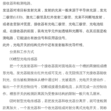
接收器和检测电路。
发送器对准目标发射光束，发射的光束一般来源于半导体光源，发光
二极管(LED)、激光二极管及红外发射二极管。光束不间断地发射，
或者改变脉冲宽度。接收器有光电二极管、光电三极管、光电池组
成。在接收器的前面，装有光学元件如透镜和光圈等。在其后面是检
测电路，它能滤出有效信号和应用该信号。
此外，光电开关的结构元件中还有发射板和光导纤维。
分类和工作方式
⑴
槽型光电传感器
把一个光发射器和一个接收器面对面地装在一个槽的两侧组成槽
形光电。发光器能发出红外光或可见光，在无阻情况下光接收器能收
到光。但当被检测物体从槽中通过时，光被遮挡，光电开关便动作，
输出一个开关控制信号，切断或接通负载电流，从而完成一次控制动
作。槽形开关的检测距离因为受整体结构的限制一般只有几厘米。
⑵
对射型光电传感器，若把发光器和收光器分离开，就可使检测
距离加大，一个发光器和一个收光器组成对射分离式光电开关，简称