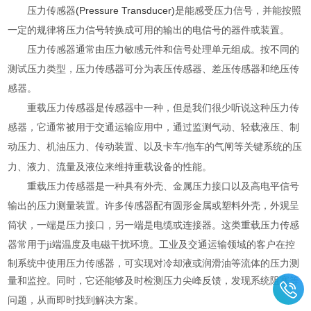
(Pressure Transducer)
压力传感器
是能感受压力信号，并能按照
一定的规律将压力信号转换成可用的输出的电信号的器件或装置。
压力传感器通常由压力敏感元件和信号处理单元组成。按不同的
测试压力类型，压力传感器可分为表压传感器、差压传感器和绝压传
感器。
重载压力传感器是传感器中一种，但是我们很少听说这种压力传
感器，它通常被用于交通运输应用中，通过监测气动、轻载液压、制
动压力、机油压力、传动装置、以及卡车
/
拖车的气闸等关键系统的压
力、液力、流量及液位来维持重载设备的性能。
重载压力传感器是一种具有外壳、金属压力接口以及高电平信号
输出的压力测量装置。许多传感器配有圆形金属或塑料外壳，外观呈
筒状，一端是压力接口，另一端是电缆或
连接器
。这类重载压力传感
温度及电磁干扰环境。工业及交通运输领域的客户在控
器常用于ji
端
制系统中使用压力传感器，可实现对冷却液或润滑油等流体的压力测
量和监控。同时，它还能够及时检测
压力
尖峰反馈，发现系统阻塞等
问题，从而即时找到解决方案。