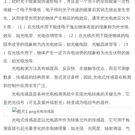
上，此时光子能量就传递给电子，并且是一个光子的全部能量一次性
地被一个电子所吸收，电子得到光子传递的能量后其状态就会发生变
化，从而使受光照射的物体产生相应的电效应。通常把光电效应分为
3
1
类：（
）在光线作用下能使电子逸出物体表面的现象称为外光电
2
效应，如光电管、光电倍增管等；（
）在光线作用下能使物体的电
3
阻率改变的现象称为内光电效应，如光敏电阻、光敏晶体管等；（
）在光线作用下，物体产生一定方向电动势的现象称为光生伏特的效
应，如光电池等。
光电检测方法具有精度高、反应快、非接触等优点，而且可测参
,
数多，传感器的结构简单，形式灵活多样，因此
光电式传感器
在检测
和控制中应用非常广泛。
光电传感器是各种光电检测系统中实现
光电转换
的关键元件，它
是把光信号（可见及紫外镭射光）转变成为电信号的器件。
光电传感器
光电式传感器是以光电器件作为转换元件的传感器。它可用于检
测直接引起光量变化的非电物理量，如光强、光照度、辐射测温、气