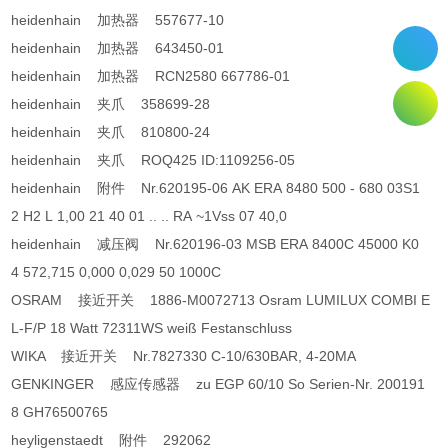
heidenhain 加热器 557677-10
heidenhain 加热器 643450-01
heidenhain 加热器 RCN2580 667786-01
heidenhain 夹爪 358699-28
heidenhain 夹爪 810800-24
heidenhain 夹爪 ROQ425 ID:1109256-05
heidenhain 附件 Nr.620195-06 AK ERA 8480 500 - 680 03S1
2 H2 L 1,00 21 40 01 .. .. RA ~1Vss 07 40,0
heidenhain 减压阀 Nr.620196-03 MSB ERA 8400C 45000 K0
4 572,715 0,000 0,029 50 1000C
OSRAM 接近开关 1886-M0072713 Osram LUMILUX COMBI E
L-F/P 18 Watt 72311WS weiß Festanschluss
WIKA 接近开关 Nr.7827330 C-10/630BAR, 4-20MA
GENKINGER 感应传感器 zu EGP 60/10 So Serien-Nr. 200191
8 GH76500765
heyligenstaedt 附件 292062