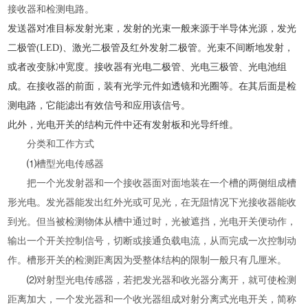
接收器和检测电路。
发送器对准目标发射光束，发射的光束一般来源于半导体光源，发光
二极管(LED)、激光二极管及红外发射二极管。光束不间断地发射，
或者改变脉冲宽度。接收器有光电二极管、光电三极管、光电池组
成。在接收器的前面，装有光学元件如透镜和光圈等。在其后面是检
测电路，它能滤出有效信号和应用该信号。
此外，光电开关的结构元件中还有发射板和光导纤维。
分类和工作方式
⑴
槽型光电传感器
把一个光发射器和一个接收器面对面地装在一个槽的两侧组成槽
形光电。发光器能发出红外光或可见光，在无阻情况下光接收器能收
到光。但当被检测物体从槽中通过时，光被遮挡，光电开关便动作，
输出一个开关控制信号，切断或接通负载电流，从而完成一次控制动
作。槽形开关的检测距离因为受整体结构的限制一般只有几厘米。
⑵
对射型光电传感器，若把发光器和收光器分离开，就可使检测
距离加大，一个发光器和一个收光器组成对射分离式光电开关，简称