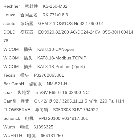
Rechner 密封件 KS-250-M32
Leuze 合同品名 RK 771/0.8.3
steute 编码器 GFM 2 1 OS/1OS Nr.82.1.06.0.01
DOLD 变压器 EO9920.82/200 AC/DC24-240V ,05S-30H 00414
78
WICOM 插头 KAT8.18-CANopen
WICOM 插头 KAT8.18-Modbus TCP/IP
WICOM 插头 KAT8.18-Profinet (2port)
Tecsis 插头 P3276B063001
Bar GmbH 齿轮泵 NM-521-H
coax 齿轮泵 5-VSV-F65-0-16-02400-NC
Camfil 弹簧 Gr. 42/ Ø 92 / 3205.11.11 5 m³/h ­ 220 Pa ­ H14
FLOWSERVE 导向轴 S050S08 SUV1794922
Schenck 电机 VPB 20100 V034917.B01
Wurth 电缆 61396325
WUERTH 电缆 664131250