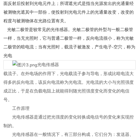
面反射后投射到光电元件上；所谓遮光式是指当光源发出的光通量经
被测物光遮其中一部份，使投射到光电元件上的光通量改变，改变的
程度与被测物体在光路位置有关。
光敏二极管是较常见的光传感器。光敏二极管的外型与一般二极管
一样，当无光照时，它与普通二极管一样，反向电流很小，称为光敏
二极管的暗电流；当有光照时，载流子被激发，产生电子-空穴，称为
光电
光电传感器
载流子。在外电场的作用下，光电载流子参与导电，形成比暗电流大
得多的反向电流，该反向电流称为光电流。光电流的大小与光照强度
成正比，于是在负载电阻上就能得到随光照强度变化而变化的电信
号。
工作原理
光电传感器是通过把光强度的变化转换成电信号的变化来实现控
制的。
光电传感器在一般情况下，有三部分构成，它们分为：发送器、