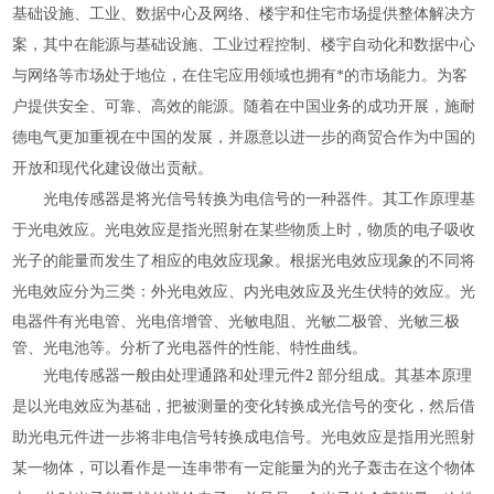
基础设施、工业、数据中心及网络、楼宇和住宅市场提供整体解决方
案，其中在能源与基础设施、工业过程控制、楼宇自动化和数据中心
与网络等市场处于地位，在住宅应用领域也拥有*的市场能力。为客
户提供安全、可靠、高效的能源。随着在中国业务的成功开展，施耐
德电气更加重视在中国的发展，并愿意以进一步的商贸合作为中国的
开放和现代化建设做出贡献。
光电传感器是将光信号转换为电信号的一种器件。其工作原理基
于光电效应。光电效应是指光照射在某些物质上时，物质的电子吸收
光子的能量而发生了相应的电效应现象。根据光电效应现象的不同将
应。光
光电效应分为三类：外光电效应、内光电效应及光生伏特的效
电器件有光电管、光电倍增管、光敏电阻、光敏二极管、光敏三极
管、光电池等。分析了光电器件的性能、特性曲线。
光电传感器一般由处理通路和处理元件
2
部分组成。其基本原理
是以光电效应为基础，把被测量的变化转换成光信号的变化，然后借
助光电元件进一步将非电信号转换成电信号。光电效应是指用光照射
某一物体，可以看作是一连串带有一定能量为的光子轰击在这个物体