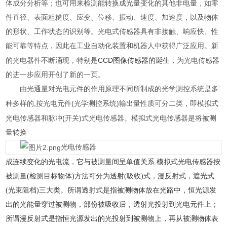
体成分分析等；也可用来检测能转换成光量变化的其他非电量，如零
件直径、表面粗糙度、应变、位移、振动、速度、加速度，以及物体
的形状、工作状态的识别等。光电式传感器具有非接触、响应快、性
能可靠等特点，因此在工业自动化装置和机器人中获得广泛应用。新
CCD图像传感器的诞生
的光电器件不断涌现，特别是
，为光电传感器
的进一步应用开创了新的一页。
由光通量对光电元件的作用原理不同所制成的光学
测控系统
是多
,
(
)
种多样的
按光电元件
光学测控系统
输出量性质可分二类，即模拟式
(
)
光电传感器和
脉冲
开关
式光电传感器。模拟式光电传感器是将被测
量转换
光电传感器
成连续变化的光电流，它与被测量间呈单值关系.模拟式光电传感器按
被测量(检测目标物体)方法可分为透射(吸收)式，漫反射式，遮光式
(光束阻档)三大类。所谓透射式是指被测物体放在光路中，恒光源发
出的光能量穿过被测物，部份被吸收后，透射光投射到光电元件上；
所谓漫反射式是指恒光源发出的光投射到被测物上，再从被测物体表