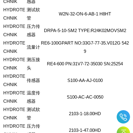
CHNIK
感器
HYDROTE
测试软
W2N-32-ON-6-AB-1
H8HT
CHNIK
管
HYDROTE
压力传
DRPA-5-10-SM2
TYPE:R24K02MOVSM2
CHNIK
感器
HYDROTE
RE6-100GPART
NO:33G7-77-35.V012G
542
流量计
CHNIK
9
HYDROTE
测压接
RE4-600
PN:31V7-72-35030
SN:25254
CHNIK
头
HYDROTE
传感器
S100-AA-AJ-0100
CHNIK
HYDROTE
温度传
S100-AC-AC-0050
CHNIK
感器
HYDROTE
测试软
2103-1-18.00HD
CHNIK
管
HYDROTE
压力传
2103-1-47.00HD