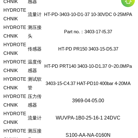
CHNIK
感器
HYDROTE
流量计
HT-PD-3403-10-D1-37
10-30VDC
0-25MPA
CHNIK
HYDROTE
测压接
Part
no.：3403-17-I5.37
CHNIK
头
HYDROTE
传感器
HT-PD
PR150
3403-15-D5.37
CHNIK
HYDROTE
温度传
HT-PD
PRT140
3403-10-D1.37
0~20.0MPa
CHNIK
感器
HYDROTE
测试软
3403-15-C4.37
HAT-PD10
400bar
4-20MA
CHNIK
管
HYDROTE
压力传
3969-04-05.00
CHNIK
感器
HYDROTE
流量计
WUVPA-1B0-25-16-1
24DVC
CHNIK
HYDROTE
测压接
S100-AA-NA-0160N