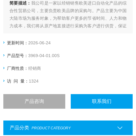
简要描述：
我公司是一家以经销销售欧美进口自动化产品的综
合性贸易公司，主要负责欧美品牌的采购与。产品主要为中国
大陆市场为服务对象，为帮助客户更多的节省时间、人力和物
力成本，我们将从原产地直接进行采购为客户进行供货，保证
产品质量前提下，以短优的价格优势在市场进行竞争。我们所
要做的就是给客户节省成本，创造更多的财富及价值！
更新时间：
2026-06-24
上海热卖德国Hydrotechnik压力传感器
产品型号：
3969-04-01.00S
厂商性质：
经销商
访 问 量：
1324
产品咨询
联系我们
产品分类
PRODUCT CATEGORY