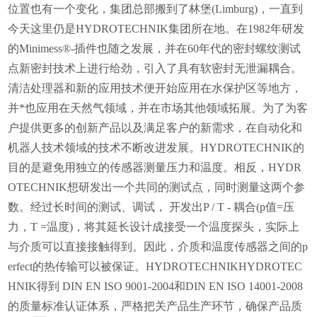
位置也有一个变化，集团总部搬到了林堡(Limburg)，一直到
今天这里仍是HYDROTECHNIK集团所在地。在1982年研发
的Minimess®-插件也随之发展，并在60年代的密封螺纹测试
点新密封技术上进行给劲，引入了具有软密封无泄漏耦合。
清洁处理器和新的应用技术便开始应用在水保护区等地方，
并*也应用在天然气领域，并在市场其他领域拓展。为了为客
户提供更多的创新产品以及满足客户的新需求，在自动化和
机器人技术领域的技术不断改进发展。HYDROTECHNIK的
目的是避免用独立的传感器测量压力和温度。相反，HYDR
OTECHNIK想研发出一个共同的测试点，同时测量这两个参
数。经过长时间的测试、调试， 开发出P / T - 耦合(p值=压
力，T =温度)，将其延长设计成接受一个温度探头，实际上
与介质可以直接接触得到。因此，介质和温度传感器之间的p
erfect的热传输可以被保证。HYDROTECHNIKHYDROTEC
HNIK得到 DIN EN ISO 9001-2004和DIN EN ISO 14001-2008
的质量标准认证体系，严格把关产品生产环节，确保产品质