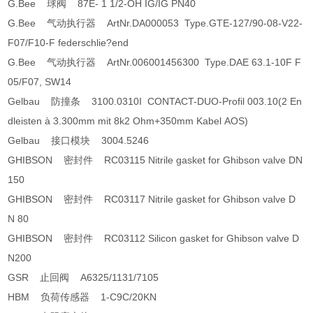
G.Bee 球阀 87E- 1 1/2-OH IG/IG PN40
G.Bee 气动执行器 ArtNr.DA000053 Type.GTE-127/90-08-V22-
F07/F10-F federschlie?end
G.Bee 气动执行器 ArtNr.006001456300 Type.DAE 63.1-10F F
05/F07, SW14
Gelbau 防撞条 3100.0310I CONTACT-DUO-Profil 003.10(2 En
dleisten à 3.300mm mit 8k2 Ohm+350mm Kabel AOS)
Gelbau 接口模块 3004.5246
GHIBSON 密封件 RC03115 Nitrile gasket for Ghibson valve DN
150
GHIBSON 密封件 RC03117 Nitrile gasket for Ghibson valve D
N 80
GHIBSON 密封件 RC03112 Silicon gasket for Ghibson valve D
N200
GSR 止回阀 A6325/1131/7105
HBM 负荷传感器 1-C9C/20KN