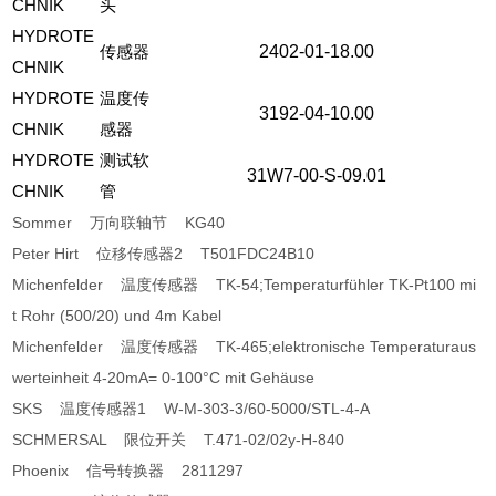
CHNIK
头
HYDROTE
传感器
2402-01-18.00
CHNIK
HYDROTE
温度传
3192-04-10.00
CHNIK
感器
HYDROTE
测试软
31W7-00-S-09.01
CHNIK
管
Sommer 万向联轴节 KG40
Peter Hirt 位移传感器2 T501FDC24B10
Michenfelder 温度传感器 TK-54;Temperaturfühler TK-Pt100 mi
t Rohr (500/20) und 4m Kabel
Michenfelder 温度传感器 TK-465;elektronische Temperaturaus
werteinheit 4-20mA= 0-100°C mit Gehäuse
SKS 温度传感器1 W-M-303-3/60-5000/STL-4-A
SCHMERSAL 限位开关 T.471-02/02y-H-840
Phoenix 信号转换器 2811297