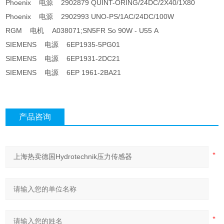
Phoenix 电源 2902879 QUINT-ORING/24DC/2X40/1X80
Phoenix 电源 2902993 UNO-PS/1AC/24DC/100W
RGM 电机 A038071;SN5FR So 90W - U55 A
SIEMENS 电源 6EP1935-5PG01
SIEMENS 电源 6EP1931-2DC21
SIEMENS 电源 6EP 1961-2BA21
产品咨询