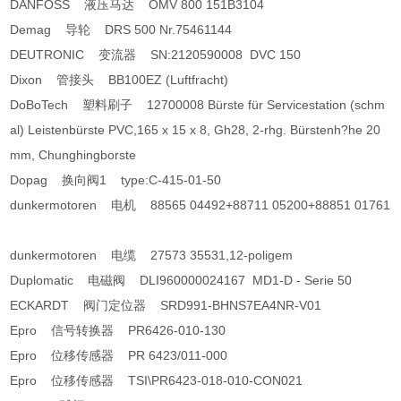
DANFOSS 液压马达 OMV 800 151B3104
Demag 导轮 DRS 500 Nr.75461144
DEUTRONIC 变流器 SN:2120590008 DVC 150
Dixon 管接头 BB100EZ (Luftfracht)
DoBoTech 塑料刷子 12700008 Bürste für Servicestation (schm
al) Leistenbürste PVC,165 x 15 x 8, Gh28, 2-rhg. Bürstenh?he 20
mm, Chunghingborste
Dopag 换向阀1 type:C-415-01-50
dunkermotoren 电机 88565 04492+88711 05200+88851 01761
dunkermotoren 电缆 27573 35531,12-poligem
Duplomatic 电磁阀 DLI960000024167 MD1-D - Serie 50
ECKARDT 阀门定位器 SRD991-BHNS7EA4NR-V01
Epro 信号转换器 PR6426-010-130
Epro 位移传感器 PR 6423/011-000
Epro 位移传感器 TSI\PR6423-018-010-CON021