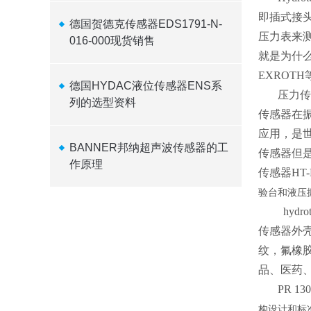
即插式接
德国贺德克传感器EDS1791-N-
压力表来测
016-000现货销售
就是为什么
EXROTH
德国HYDAC液位传感器ENS系
压力传
列的选型资料
传感器在
应用，是
BANNER邦纳超声波传感器的工
传感器但
作原理
传感器HT
验台和液压
hyd
传感器外壳
纹，氟橡
品、医药、
PR 
构设计和标