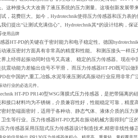
头。这种接头大大改善了液压系统的压力测量。这项创新发展带
试，花费巨大。如今，Hydrotechnik使得压力传感器和压
我们提出“让测试充满信心"。Hydrotechnik其*的设计结构，
等
使用品牌
感器HT-PD的关键在于密封能力和电子稳定性。德国hydrotec
振动液压密封方面具有非常高的精度和性能。 和测压接头一样压力
世界上经得起振动同时信号又高速、 稳定的压力传感器。现在中
是抗震动能力差输出信号不平滑， 而压力传感器HT-PD既可以
-PD在中国的*,重工,冶炼,水泥等液压测试高振动行业应用非常广泛，hy
振动行业的必选元件。
rotechnik HT-PD PR140型WSG薄膜式压力传感器，是
和接口材料均为不锈钢，介质兼容性好，性能稳定可靠，精度高.压力传感
胶密封垫端面密封，适用于各种动、静态气体、液体介质的压力测
卫生等行业。压力传感器HT-PD尤其在振动机械方面得到广泛
130压力传感器采用压阻式压力传感器设计制造技术,精密非线性修
准化的信号输出,PR130压力传感器体积小、精度高、重量轻、量程覆盖范围