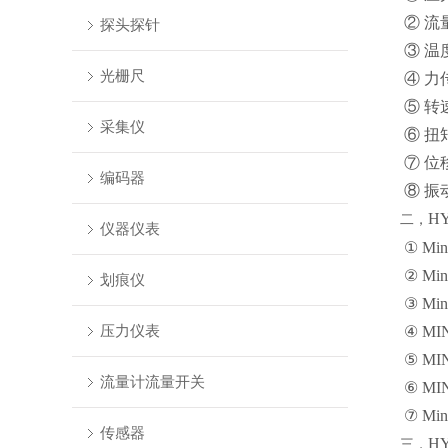
② 流量传
探头探针
③ 温度传
光栅尺
④ 力传感器
⑤ 转速传感
采集仪
⑥ 扭矩
⑦ 位移
编码器
⑧ 振动
H
二，
仪器仪表
① Minim
② Min
划痕仪
③ Min
压力仪表
④ MINI
⑤ MIN
流量计流量开关
⑥ MIN
⑦ Min
传感器
H
三，