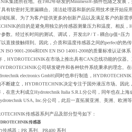
CHNIK集团所在地。在1982年研发的Minimess®-插件也随
了具有软密封无泄漏耦合。清洁处理器和新的应用技术便开始应用
领域拓展。为了为客户提供更多的创新产品以及满足客户的新需
TECHNIK的目的是避免用独立的传感器测量压力和温度。相反，H
参数。经过长时间的测试、调试， 开发出P / T - 耦合(p值=
以直接接触得到。因此，介质和温度传感器之间的perfect的热传输可
 EN ISO 9001-2004和DIN EN ISO 14001-2008的
年，HYDROTECHNIK在市场上推出具有CAN总线功能的仪
HYDROTECHNIK公司研发硬件和各种软件系统秉承的理念。在
drotechnik electronics GmbH)同时也串行制造，HYD
断建立，HYDROTECHNIK决定专注于国外液压市场。因此，2002年，
年，在意大利成立Hydrotechnik Italia S.R.L分公司，同年也
drotechnik USA, Inc.分公司，此后一直拓展亚洲、美洲
TECHNIK传感器系列产品及部分型号如下：
DROTECHNIK
传感器
感器：PR 系列、PR400 系列