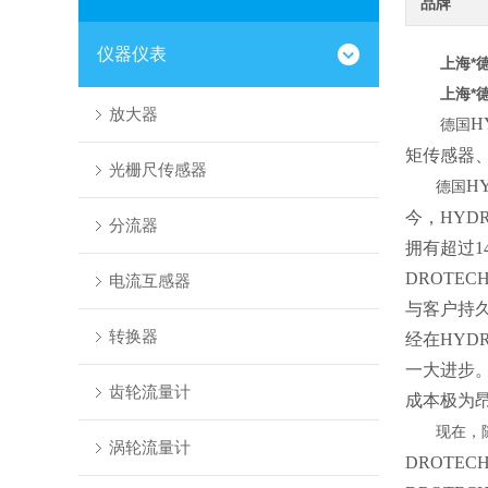
品牌
仪器仪表
上海*德
上海*德
放大器
H
德国
矩传感器
光栅尺传感器
H
德国
今，HYD
分流器
拥有超过1
DROTE
电流互感器
与客户持
转换器
经在HYD
一大进步
齿轮流量计
成本极为
现在，随着
涡轮流量计
DROTE