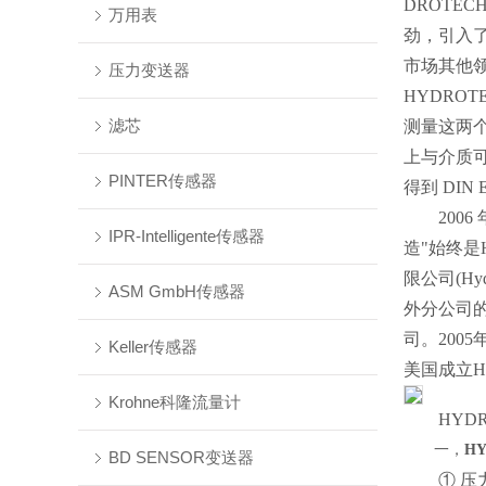
DROTE
万用表
劲，引入
市场其他
压力变送器
HYDRO
滤芯
测量这两个
上与介质可
PINTER传感器
得到 DIN
2006 
IPR-Intelligente传感器
造"始终是
限公司(Hy
ASM GmbH传感器
外分公司的不
司。2005
Keller传感器
美国成立Hy
Krohne科隆流量计
HYDRO
一，
HY
BD SENSOR变送器
① 压力传