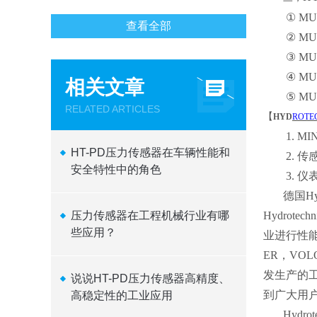
① MULT
查看全部
② MULT
③ MULT
④ MULTI
相关文章
⑤ MULTI
RELATED ARTICLES
【
HYD
ROTE
1. MI
HT-PD压力传感器在车辆性能和
2. 传
安全特性中的角色
3. 仪表
德国H
压力传感器在工程机械行业有哪
Hydro
些应用？
业进行性能
ER，VO
发生产的
说说HT-PD压力传感器高精度、
到广大用
高稳定性的工业应用
Hydr