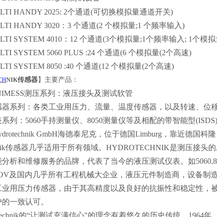
I HANDY 2025: 2个通道(可切换模拟量通道开关)
I HANDY 3020：3 个通道(2 个模拟量;1 个频率输入)
I SYSTEM 4010：12 个通道(3个模拟量;1个频率输入; 1个模拟
 SYSTEM 5060 PLUS :24 个通道(6 个模拟量(2个高速)
 SYSTEM 8050 :40 个通道(12 个模拟量(2个高速)
传感器
】
主要产品：
CH
NIK
NIMESS测压系列：液压接头及测试软管
感器系列：各类工业用压力、流量、温度传感器，以及转速、位
系列：5060手持测量仪、8050测量仪等及相配的带智能型(ISDS
ydrotechnik GmbH海德泰尼克，位于德国Limburg，
technik传感器几乎适用于所有领域。HYDROTECHNIK是测压接
分析和维修服务的品牌，代表了当今的液压测试仪表。如5060,8050
LOV及国内几乎所有工程机械大企业，液压元件制造商，设备制造商
工业用压力传感器，由于其高精度以及良好的抗振性和稳定性，
户的一致认可。
otechnik的“让测试充满信心"的理念有着悠久的历史传统。1964年，H