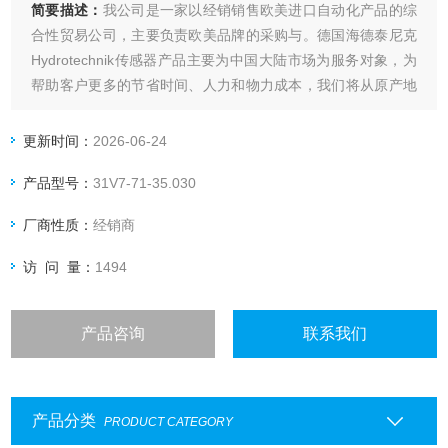
简要描述：
我公司是一家以经销销售欧美进口自动化产品的综
合性贸易公司，主要负责欧美品牌的采购与。德国海德泰尼克
Hydrotechnik传感器产品主要为中国大陆市场为服务对象，为
帮助客户更多的节省时间、人力和物力成本，我们将从原产地
直接进行采购为客户进行供货，保证产品质量前提下，以短优
的价格优势在市场进行竞争。我们所要做的就是给客户节省成
更新时间：
2026-06-24
本，创造更多的财富及价值！
产品型号：
31V7-71-35.030
厂商性质：
经销商
访 问 量：
1494
产品咨询
联系我们
产品分类
PRODUCT CATEGORY