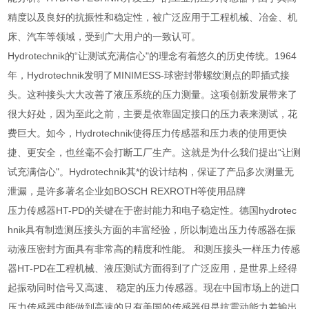
精度以及良好的抗振性和稳定性，被广泛应用于工程机械、冶金、机
床、汽车等领域，受到广大用户的一致认可。
Hydrotechnik的“让测试充满信心"的理念有着悠久的历史传统。1964
年，Hydrotechnik发明了MINIMESS-球密封带螺纹测点的即插式接
头。这种接头大大改善了液压系统的压力测量。这项创新发展带来了
很大好处，因为至此之前，主要是依靠固定接口的压力表来测试，花
费巨大。如今，Hydrotechnik使得压力传感器和压力表的使用更快
捷、更安全，也丝毫不会打断工厂生产。这就是为什么我们提出“让测
试充满信心"。Hydrotechnik其*的设计结构，保证了产品多次测量无
泄漏，是许多著名企业如BOSCH REXROTH等使用品牌
压力传感器HT-PD的关键在于密封能力和电子稳定性。德国hydrotec
hnik具有制造测压接头方面的丰富经验，所以制造出压力传感器在振
动液压密封方面具有非常高的精度和性能。 和测压接头一样压力传感
器HT-PD在工程机械、液压测试方面得到了广泛应用，是世界上经得
起振动同时信号又高速、 稳定的压力传感器。现在中国市场上的进口
压力传感器中能做到高速的只有美国的传感器但是抗震动能力差输出