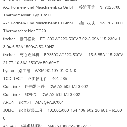
A-Z Formen- und Maschinenbau GmbH 接近开关 Nr.7025700
Thermomesser, Typ T3/50
A-Z Formen- und Maschinenbau GmbH 接口模块 No. 7077000
Thermoschneider TC20
fischer 接口模块 EP1500 AC220-500V 7.02-3.09A 115-230V 1
3.04-6.52A 1500VA 50-60HZ
fischer 离心通风机 EP2500 AC220-500V 11.15-5.85A 115-230V
21.77-10.86A 2500VA 50-60HZ
hydac 路由器 WKM08140Y-01-C-N-0
TCDIRECT 路由器附件 401-265
Contrinex 路由器附件 DW-AS-503-M30-002
Contrinex 螺杆泵 DW-AS-513-M30-002
ARON 螺丝刀 AM5QFABC004
JUMO 螺套拆装工具 401001/000-464-405-502-20-601－61/00
0
ASSAG 铝制踏脚凳1 M40B-1300/55-00X-29:1