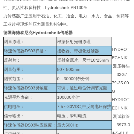
性、灵活性和多样性，hydrotechnik PR130压
力传感器广泛应用于石油、化工、冶金、电力、水力、食品、制药等
工业过程现场的压力测量和控制中。
德国海德泰尼克Hydrotechnik传感器
测量原理：
根据反射光栅原理
HYDROT
转速传感器DS03扫描：
接收器、带极化过滤器
ECHNIK
反射片：
反射金属片、尺寸10*25mm
测压接头
测量范围：
50～500mm
33G7-
测试范围：
0～30000转/分钟
79-35.00
转速传感器DS03灵敏度：
可调，通过电位计调节光圈
G
光源平均寿命：
100000小时
HYDROT
供电电压：
7.5～30VDC,带反向电压保护
ECHNIK
信号输出：
电压，瞬时电流
测试软管
3973-0
转速传感器DS03响应速度：
最大500Hz
4-S-01.0