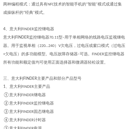
两种编程模式：通过具有
技术的智能手机的
智能
模式或通过集
NFC
“
"
成操纵杆的
经典
模式。
“
"
4
、意大利
监控继电器
FINDER
意大利
FINDER
监控继电器
型
用于单相网络的线路电压监视继电
70.11
–
器。用于监视单相（
）
欠电压，过电压或窗口模式（过电压
220…240
V
欠电压）的多功能模型。电压故障存储器
可选。
监控继电器
+
–
FINDER
所有功能和额定值均可使用正面选择器和微调器轻松设置。
三、意大利
FINDER
主要产品和部分产品型号
1
、意大利
主要产品
FINDER
①
意大利
继电器
FINDER
②
意大利
监控继电器
FINDER
③
意大利
固态继电器
FINDER
④
意大利
计时器
FINDER
⑤
意大利
电源
FINDER