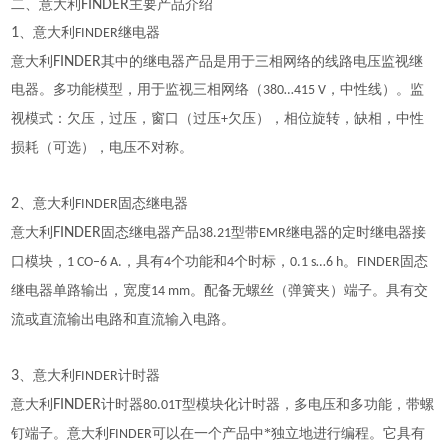
二、意大利
FINDER
主要产品介绍
1
、意大利
继电器
FINDER
意大利
FINDER
其中的继电器产品是用于三相网络的线路电压监视继
电器。多功能模型，用于监视三相网络（
，中性线）。监
380…415 V
视模式：欠压，过压，窗口（过压
欠压），相位旋转，缺相，中性
+
损耗（可选），电压不对称。
2
、意大利
固态继电器
FINDER
意大利
FINDER
固态继电器产品
型带
继电器的定时继电器接
38.21
EMR
口模块，
，具有
个功能和
个时标，
。
固态
1 CO–6 A.
4
4
0.1 s…6 h
FINDER
继电器单路输出，宽度
。配备无螺丝（弹簧夹）端子。具有交
14 mm
流或直流输出电路和直流输入电路。
3
、意大利
计时器
FINDER
意大利
FINDER
计时器
型模块化计时器，多电压和多功能，带螺
80.01T
钉端子。意大利
可以在一个产品中*独立地进行编程。它具有
FINDER