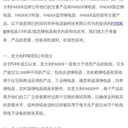
大利
品牌公司他们的主要产品有
继电器、
固态继
FINDER
FINDER
FINDER
电器、
计时器、
监控继电器、
温控器等主要产
FINDER
FINDER
FINDER
品。以下就是我们的深圳市科电远扬科技有限公司为您提供的
FINDE
R
继电器
/
计时器
固态继电器相关内容和信息等。我们致力于将服
/
。
务，产品的质量，价格亲民做到。欢迎您咨询
一、意大利
FINDER
公司简介
自
1954
年成立以来，意大利
一直致力于优质产品的制造。它生
FINDER
产超过
种不同的产品，包括步进继电器，光依赖继电器和其他
12,500
用于住宅和商业应用的产品，工业继电器，微型和超薄继电器，功率
继电器，定时器继电器插座和附件。在意大利
中，每个产品在
FINDER
离开他们的工厂之前都要经过两个完整的测试周期，以确保达到较高
的质量水平。这种持续改进的过程被应用于每天生产超过
万个机电
40
和电子设备的制造系统。