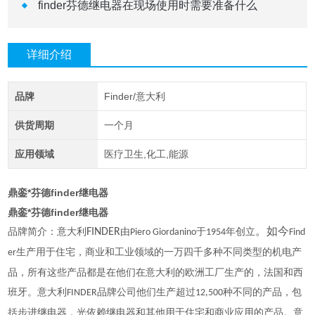
finder芬德继电器在现场使用时需要准备什么
详细介绍
品牌
Finder/意大利
供货周期
一个月
应用领域
医疗卫生,化工,能源
鼎銮*芬德finder继电器
鼎銮*芬德finder继电器
品牌简介：意大利
FINDER
由
于
年创立
。如今
Piero Giordanino
1954
Find
生产用于住宅，商业和工业领域的一万四千多种不同类型的机电产
er
品，所有这些产品都是在他们在意大利的欧洲工厂生产的，法国和西
班牙。意大利
品牌公司他们生产超过
种不同的产品，包
FINDER
12,500
括步进继电器，光依赖继电器和其他用于住宅和商业应用的产品。意