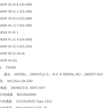
NDER 20.23.8.230.4000
NDER 38.51.3.125.5060
NDER 39.01.0.012.0060
NDER 40.11.7.024.2000
NDER 95.95.1
NDER 41.31.9.024.0000
NDER 49.52.9.024.5050
NDER 40.52 24v dc
NDER 44.52s
插头 TR250
ein 插头 MODEL：28003T(2-3）-N-F-A SERIAL-NO：28003T-543
头 94115A LVA-500
电机 DKN9/23-6, 35H7-6H7
压力传感器 B01AN30NO
力传感器 1311510025;Type 1311