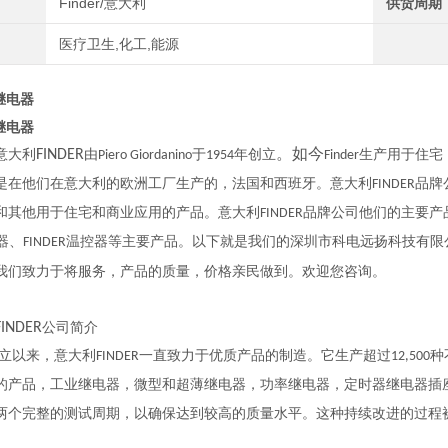
Finder/意大利
供货周期
医疗卫生,化工,能源
r继电器
r继电器
意大利
FINDER
由
于
年创立
。如今
生产用于住宅
Piero Giordanino
1954
Finder
是在他们在意大利的欧洲工厂生产的，法国和西班牙。意大利
品牌
FINDER
和其他用于住宅和商业应用的产品。意大利
品牌公司他们的主要产
FINDER
器、
温控器等主要产品。以下就是我们的深圳市科电远扬科技有限
FINDER
。
我们致力于将服务，产品的质量，价格亲民做到。欢迎您咨询
FINDER
公司简介
立以来，意大利
一直致力于优质产品的制造。它生产超过
种
FINDER
12,500
的产品，工业继电器，微型和超薄继电器，功率继电器，定时器继电器插
两个完整的测试周期，以确保达到较高的质量水平。这种持续改进的过程