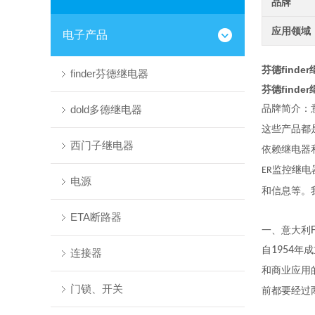
品牌
应用领域
电子产品
芬德finde
finder芬德继电器
芬德finde
dold多德继电器
品牌简介：
这些产品都
西门子继电器
依赖继电器
监控继电
ER
电源
和信息等。
ETA断路器
一、意大利
自
1954
年成
连接器
和商业应用
门锁、开关
前都要经过