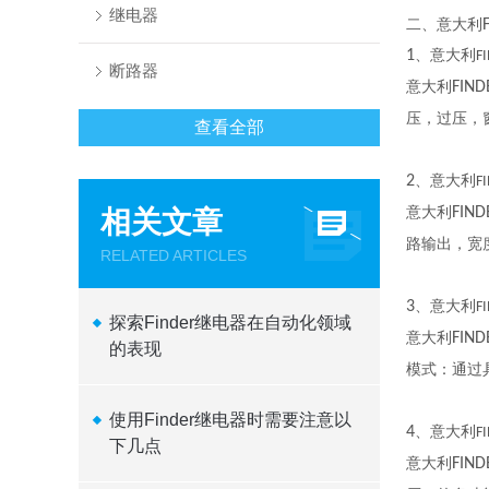
继电器
二、意大利
1
、意大利
F
断路器
意大利
FIND
压，过压，
查看全部
2
、意大利
F
意大利
FIND
相关文章
路输出，宽
RELATED ARTICLES
3
、意大利
F
探索Finder继电器在自动化领域
意大利
FIND
的表现
模式：通过
使用Finder继电器时需要注意以
4
、意大利
F
下几点
意大利
FIND