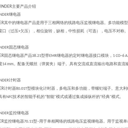
FINDER
主要产品介绍
继电器
INDER
ER
其中的继电器产品是用于三相网络的线路电压监视继电器。多功能模型
窗口（过压
欠压），相位旋转，缺相，中性损耗（可选），电压不对称
+
固态继电器
INDER
ER
固态继电器产品
型带
继电器的定时继电器接口模块，
38.21
EMR
1 CO–6 A
度
。配备无螺丝（弹簧夹）端子。具有交流或直流输出电路和直流
14 mm
计时器
INDER
ER
计时器
型模块化计时器，多电压和多功能，带螺钉端子。意大利
80.01T
具有
技术的智能手机的
智能
模式或通过集成操纵杆的
经典
模式。
NFC
“
"
“
"
监控继电器
INDER
ER
监控继电器
型
用于单相网络的线路电压监视继电器。用于监视单
70.11
–