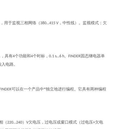
，用于监视三相网络（
，中性线）。监视模式：欠
380…415 V
。
，具有
个功能和
个时标，
。
固态继电器单
.
4
4
0.1 s…6 h
FINDER
输入电路。
可以在一个产品中*独立地进行编程。它具有两种编程
FINDER
相（
）
欠电压，过电压或窗口模式（过电压
欠电
220…240
V
+