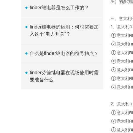
压）的多功
finder继电器是怎么工作的？
三、意大利
finder继电器的运用：何时需要加
1
、意大利
F
入这个“电力开关”？
①
意大利
F
②
意大利
F
③
意大利
什么是finder继电器的符号触点？
F
④
意大利
F
⑤
意大利
F
finder芬德继电器在现场使用时需
⑥
意大利
F
要准备什么
⑦
意大利
F
2
、意大利
F
①
意大利
FI
②
意大利
FI
③
意大利
FI