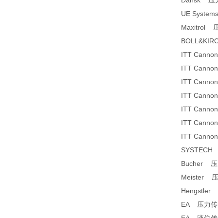
Dansk 压
UE Syst
Maxitrol
BOLL&K
ITT Can
ITT Can
ITT Can
ITT Can
ITT Can
ITT Can
ITT Can
SYSTEC
Bucher 
Meister 
Hengstler
EA 压力传