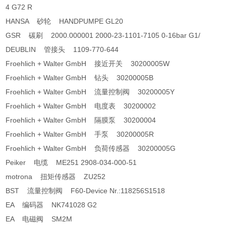
4 G72 R
HANSA 砂轮 HANDPUMPE GL20
GSR 碳刷 2000.000001 2000-23-1101-7105 0-16bar G1/
DEUBLIN 管接头 1109-770-644
Froehlich + Walter GmbH 接近开关 30200005W
Froehlich + Walter GmbH 钻头 30200005B
Froehlich + Walter GmbH 流量控制阀 30200005Y
Froehlich + Walter GmbH 电度表 30200002
Froehlich + Walter GmbH 隔膜泵 30200004
Froehlich + Walter GmbH 手泵 30200005R
Froehlich + Walter GmbH 负荷传感器 30200005G
Peiker 电缆 ME251 2908-034-000-51
motrona 扭矩传感器 ZU252
BST 流量控制阀 F60-Device Nr.:118256S1518
EA 编码器 NK741028 G2
EA 电磁阀 SM2M