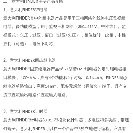
二、意大利
FINDER
主要产品介绍
1
、意大利
继电器
FINDER
意大利
FINDER
其中的继电器产品是用于三相网络的线路电压监视继
电器。多功能模型，用于监视三相网络（
，中性线）。监
380…415 V
视模式：欠压，过压，窗口（过压
欠压），相位旋转，缺相，中性
+
损耗（可选），电压不对称。
2
、意大利
固态继电器
FINDER
意大利
FINDER
固态继电器产品
型带
继电器的定时继电器接
38.21
EMR
口模块，
，具有
个功能和
个时标，
。
固态
1 CO–6 A.
4
4
0.1 s…6 h
FINDER
继电器单路输出，宽度
。配备无螺丝（弹簧夹）端子。具有交
14 mm
流或直流输出电路和直流输入电路。
3
、意大利
计时器
FINDER
意大利
FINDER
计时器
型模块化计时器，多电压和多功能，带螺
80.01T
钉端子。意大利
可以在一个产品中*独立地进行编程。它具有
FINDER