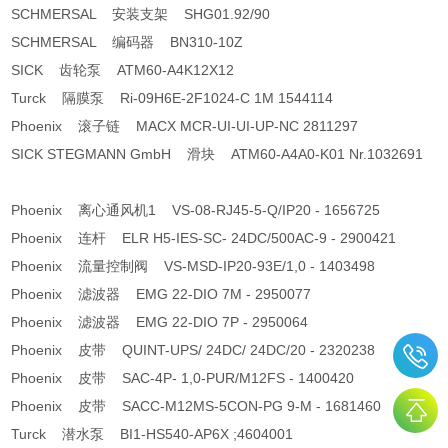
SCHMERSAL 安装支架 SHG01.92/90
SCHMERSAL 编码器 BN310-10Z
SICK 齿轮泵 ATM60-A4K12X12
Turck 隔膜泵 Ri-09H6E-2F1024-C 1M 1544114
Phoenix 滚子链 MACX MCR-UI-UI-UP-NC 2811297
SICK STEGMANN GmbH 滑块 ATM60-A4A0-K01 Nr.1032691
Phoenix 离心通风机1 VS-08-RJ45-5-Q/IP20 - 1656725
Phoenix 连杆 ELR H5-IES-SC- 24DC/500AC-9 - 2900421
Phoenix 流量控制阀 VS-MSD-IP20-93E/1,0 - 1403498
Phoenix 滤波器 EMG 22-DIO 7M - 2950077
Phoenix 滤波器 EMG 22-DIO 7P - 2950064
Phoenix 皮带 QUINT-UPS/ 24DC/ 24DC/20 - 2320238
Phoenix 皮带 SAC-4P- 1,0-PUR/M12FS - 1400420
Phoenix 皮带 SACC-M12MS-5CON-PG 9-M - 1681460
Turck 潜水泵 BI1-HS540-AP6X ;4604001