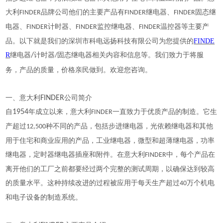
大利
品牌公司他们的主要产品有
继电器、
固态继
FINDER
FINDER
FINDER
电器、
计时器、
监控继电器、
温控器等主要产
FINDER
FINDER
FINDER
品。以下就是我们的深圳市科电远扬科技有限公司为您提供的
FINDE
R
继电器
/
计时器
固态继电器相关内容和信息等。我们致力于将服
/
。
务，产品的质量，价格亲民做到。欢迎您咨询
一、意大利
FINDER
公司简介
自
1954
年成立以来，意大利
一直致力于优质产品的制造。它生
FINDER
产超过
种不同的产品，包括步进继电器，光依赖继电器和其他
12,500
用于住宅和商业应用的产品，工业继电器，微型和超薄继电器，功率
继电器，定时器继电器插座和附件。在意大利
中，每个产品在
FINDER
离开他们的工厂之前都要经过两个完整的测试周期，以确保达到较高
的质量水平。这种持续改进的过程被应用于每天生产超过
万个机电
40
和电子设备的制造系统。