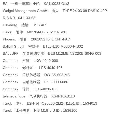
EA 平板手推车用小轮 KA110023 G1/2
Weigel Messgeraete GmbH 插头 TYPE 24.03.09 DAS10-40P
R S-NR 1041133-68
Lumberg 透镜 RSC 4/7
Turck 附件 6827044 BL20-S3T-SBB
Phoenix 轴套 2861852 IB IL CNT-PAC
Balluff GmbH 密封件 BTL5-E10-M0300-P-S32
BALLUFF 半导体调功器 BES M12ME-NSC20B-S04G-003
Contrinex 丝锥 LXW-4040-000
Contrinex 螺杆泵1 LFS-4040-103
Contrinex 位移传感器 DW-AS-603-M5
Contrinex 自动控制器 LXG-0000-080
Contrinex 球阀 LFG-4020-100
telenecanique 气动执行器 XS4P18AB110
Turck 电机 B2N45H-Q20L60-2LI2-H1151 ID：1534013
Turck 工件夹具 NI8-M18-LIU ID：1536100