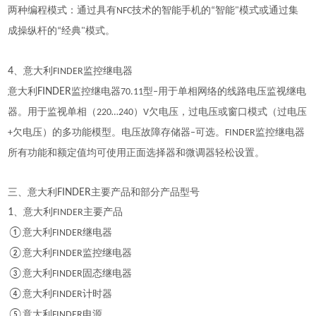
两种编程模式：通过具有
技术的智能手机的
智能
模式或通过集
NFC
“
"
成操纵杆的
经典
模式。
“
"
4
、意大利
监控继电器
FINDER
意大利
FINDER
监控继电器
型
用于单相网络的线路电压监视继电
70.11
–
器。用于监视单相（
）
欠电压，过电压或窗口模式（过电压
220…240
V
欠电压）的多功能模型。电压故障存储器
可选。
监控继电器
+
–
FINDER
所有功能和额定值均可使用正面选择器和微调器轻松设置。
三、意大利
FINDER
主要产品和部分产品型号
1
、意大利
主要产品
FINDER
①
意大利
继电器
FINDER
②
意大利
监控继电器
FINDER
③
意大利
固态继电器
FINDER
④
意大利
计时器
FINDER
⑤
意大利
电源
FINDER