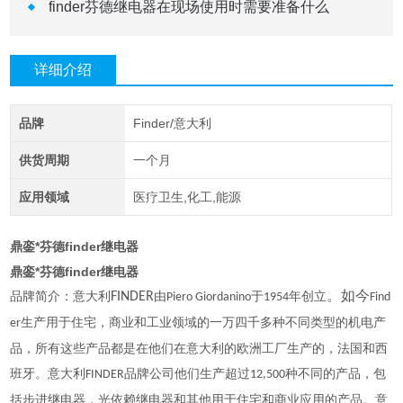
finder芬德继电器在现场使用时需要准备什么
详细介绍
品牌
Finder/意大利
供货周期
一个月
应用领域
医疗卫生,化工,能源
鼎銮*芬德finder继电器
鼎銮*芬德finder继电器
品牌简介：意大利
FINDER
由
于
年创立
。如今
Piero Giordanino
1954
Find
生产用于住宅，商业和工业领域的一万四千多种不同类型的机电产
er
品，所有这些产品都是在他们在意大利的欧洲工厂生产的，法国和西
班牙。意大利
品牌公司他们生产超过
种不同的产品，包
FINDER
12,500
括步进继电器，光依赖继电器和其他用于住宅和商业应用的产品。意