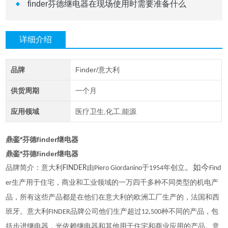
finder芬德继电器在现场使用时需要准备什么
详细介绍
品牌
Finder/意大利
供货周期
一个月
应用领域
医疗卫生,化工,能源
鼎銮*芬德finder继电器
鼎銮*芬德finder继电器
品牌简介：意大利
FINDER
由
于
年创立
。如今
Piero Giordanino
1954
Find
生产用于住宅，商业和工业领域的一万四千多种不同类型的机电产
er
品，所有这些产品都是在他们在意大利的欧洲工厂生产的，法国和西
班牙。意大利
品牌公司他们生产超过
种不同的产品，包
FINDER
12,500
括步进继电器，光依赖继电器和其他用于住宅和商业应用的产品。意