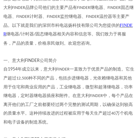
大利
品牌公司他们的主要产品有
继电器、
固态继
FINDER
FINDER
FINDER
电器、
计时器、
监控继电器、
温控器等主要产
FINDER
FINDER
FINDER
品。以下就是我们的深圳市科电远扬科技有限公司为您提供的
FINDE
R
继电器
/
计时器
固态继电器相关内容和信息等。我们致力于将服
/
。
务，产品的质量，价格亲民做到。欢迎您咨询
一、意大利
FINDER
公司简介
自
1954
年成立以来，意大利
一直致力于优质产品的制造。它生
FINDER
产超过
种不同的产品，包括步进继电器，光依赖继电器和其他
12,500
用于住宅和商业应用的产品，工业继电器，微型和超薄继电器，功率
继电器，定时器继电器插座和附件。在意大利
中，每个产品在
FINDER
离开他们的工厂之前都要经过两个完整的测试周期，以确保达到较高
的质量水平。这种持续改进的过程被应用于每天生产超过
万个机电
40
和电子设备的制造系统。