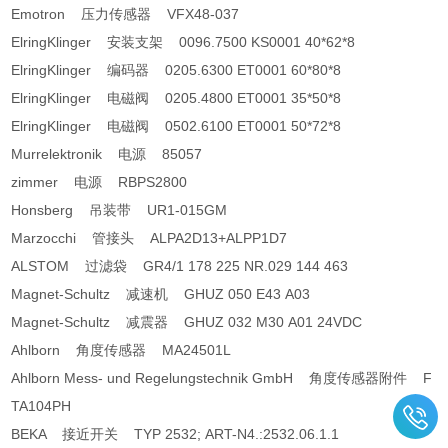
Emotron 压力传感器 VFX48-037
ElringKlinger 安装支架 0096.7500 KS0001 40*62*8
ElringKlinger 编码器 0205.6300 ET0001 60*80*8
ElringKlinger 电磁阀 0205.4800 ET0001 35*50*8
ElringKlinger 电磁阀 0502.6100 ET0001 50*72*8
Murrelektronik 电源 85057
zimmer 电源 RBPS2800
Honsberg 吊装带 UR1-015GM
Marzocchi 管接头 ALPA2D13+ALPP1D7
ALSTOM 过滤袋 GR4/1 178 225 NR.029 144 463
Magnet-Schultz 减速机 GHUZ 050 E43 A03
Magnet-Schultz 减震器 GHUZ 032 M30 A01 24VDC
Ahlborn 角度传感器 MA24501L
Ahlborn Mess- und Regelungstechnik GmbH 角度传感器附件 F
TA104PH
BEKA 接近开关 TYP 2532; ART-N4.:2532.06.1.1