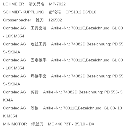
LOHMEIER 清关品名 MP-7022
SCHMIDT-KUPPLUNG 齿轮箱 CPS10.2 D6/D10
Grossenbacher 锉刀 126502
Contelec AG 工具套装 Artikel-Nr.: 70011E,Bezeichnung: GL 60
- 10K M354
Contelec AG 攻丝工具 Artikel-Nr.: 74082D,Bezeichnung: PD 55
5- 5K04A
Contelec AG 固定扳手 Artikel-Nr.: 70011E,Bezeichnung: GL 60
- 10K M354
Contelec AG 焊接手套 Artikel-Nr.: 74082D,Bezeichnung: PD 55
5- 5K04A
Contelec AG 剪钳 Artikel-Nr.: 74082D,Bezeichnung: PD 555- 5
K04A
Contelec AG 胶枪 Artikel-Nr.: 70011E,Bezeichnung: GL 60- 10
K M354
MINIMOTOR 螺丝刀 MC 440 P3T - B5/10 - DX