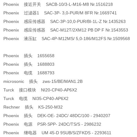
Phoenix 接近开关 SACB-10/3-L-M16-M8 Nr.1516218
Phoenix 过滤器1 SAC-3P- 3,0-PUR/M 8FR Nr.1669741
Phoenix 感应传感器 SAC-3P-10,0-PUR/BI-1L-Z Nr.1435263
Phoenix 感应传感器 SAC-M12T/2XM12 PB DP F Nr.1543553
Phoenix 液压缸 SAC-4P-M12MS/ 5,0-186/M12FS Nr.1509568
Phoenix 插头 1655658
Phoenix 插头 1688803
Phoenix 电缆 1688793
microsonic 插头 zws-15/BE/MAN1.2B
Turck 接口模块 NI20-CP40-AP6X2
Turck 电缆 NI35-CP40-AP6X2
Rechner 插头 KS-250-M32
Phoenix 插头 DEK-OE- 24DC/ 48DC/100 - 2940207
Phoenix 电源 PSR-SPP- 24DC/TS/S - 2986232
Phoenix 继电器 UM 45-D 9SUB/S/ZFKDS - 2293611