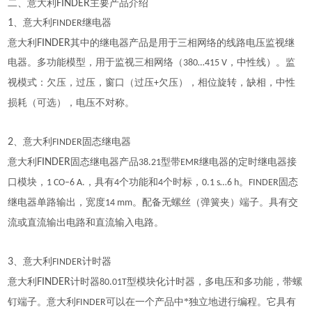
二、意大利
FINDER
主要产品介绍
1
、意大利
继电器
FINDER
意大利
FINDER
其中的继电器产品是用于三相网络的线路电压监视继
电器。多功能模型，用于监视三相网络（
，中性线）。监
380…415 V
视模式：欠压，过压，窗口（过压
欠压），相位旋转，缺相，中性
+
损耗（可选），电压不对称。
2
、意大利
固态继电器
FINDER
意大利
FINDER
固态继电器产品
型带
继电器的定时继电器接
38.21
EMR
口模块，
，具有
个功能和
个时标，
。
固态
1 CO–6 A.
4
4
0.1 s…6 h
FINDER
继电器单路输出，宽度
。配备无螺丝（弹簧夹）端子。具有交
14 mm
流或直流输出电路和直流输入电路。
3
、意大利
计时器
FINDER
意大利
FINDER
计时器
型模块化计时器，多电压和多功能，带螺
80.01T
钉端子。意大利
可以在一个产品中*独立地进行编程。它具有
FINDER