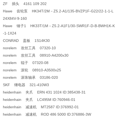
ZF 插头 4161 109 202
Hawe 齿轮泵 HK34T/2M－Z5.2-A1/135-BVZP1F-G22/22-1-1-L
24X84V-9-160
Hawe 锤子1 HK33T/1M－Z5.2-A1F1/30-SWR1F-D-B-BWH1K-K
-1-1X24
CONRAD 盖板 1S14K30
norelem 攻丝工具 07320-10
norelem 攻丝工具 08910-A4200x30
norelem 辊子 07320-08
norelem 滚轮 08910-A3500x25
norelem 滚珠轴承 03186-020
SKF 继电器 321-410W3
heidenhain 夹爪 ERN 431 1024 ID:385438-31
heidenhain 夹爪 LC495M ID:760946-01
heidenhain 减速机 MT2587 ID:376992-01
heidenhain 减速机 ROD 486 5000 ID:376886-3W