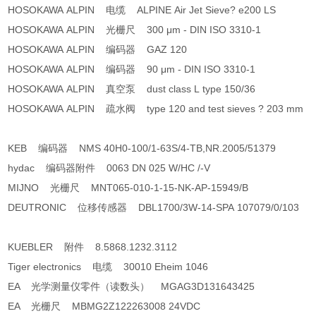
HOSOKAWA ALPIN 电缆 ALPINE Air Jet Sieve? e200 LS
HOSOKAWA ALPIN 光栅尺 300 μm - DIN ISO 3310-1
HOSOKAWA ALPIN 编码器 GAZ 120
HOSOKAWA ALPIN 编码器 90 μm - DIN ISO 3310-1
HOSOKAWA ALPIN 真空泵 dust class L type 150/36
HOSOKAWA ALPIN 疏水阀 type 120 and test sieves ? 203 mm
KEB 编码器 NMS 40H0-100/1-63S/4-TB,NR.2005/51379
hydac 编码器附件 0063 DN 025 W/HC /-V
MIJNO 光栅尺 MNT065-010-1-15-NK-AP-15949/B
DEUTRONIC 位移传感器 DBL1700/3W-14-SPA 107079/0/103
KUEBLER 附件 8.5868.1232.3112
Tiger electronics 电缆 30010 Eheim 1046
EA 光学测量仪零件（读数头） MGAG3D131643425
EA 光栅尺 MBMG2Z122263008 24VDC