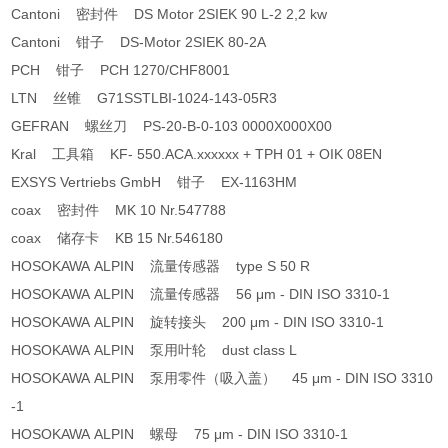
Cantoni 密封件 DS Motor 2SIEK 90 L-2 2,2 kw
Cantoni 钳子 DS-Motor 2SIEK 80-2A
PCH 钳子 PCH 1270/CHF8001
LTN 丝锥 G71SSTLBI-1024-143-05R3
GEFRAN 螺丝刀 PS-20-B-0-103 0000X000X00
Kral 工具箱 KF- 550.ACA.xxxxxx + TPH 01 + OIK 08EN
EXSYS Vertriebs GmbH 钳子 EX-1163HM
coax 密封件 MK 10 Nr.547788
coax 储存卡 KB 15 Nr.546180
HOSOKAWA ALPIN 流量传感器 type S 50 R
HOSOKAWA ALPIN 流量传感器 56 μm - DIN ISO 3310-1
HOSOKAWA ALPIN 旋转接头 200 μm - DIN ISO 3310-1
HOSOKAWA ALPIN 泵用叶轮 dust class L
HOSOKAWA ALPIN 泵用零件（吸入盖） 45 μm - DIN ISO 3310
-1
HOSOKAWA ALPIN 螺母 75 μm - DIN ISO 3310-1