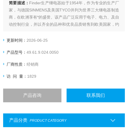
简要描述：
Finder生产继电器始于1954年，作为专业的生产厂
家，与德国SINMENS及美国TYCO并列为世界三大继电器制造
商，在欧洲享有*的盛誉。该产品广泛应用于电子、电力、及自
动控制行业，并以齐全的品种和优良品质销售到欧美国家，约
占欧洲继电器市场的40%。
鼎銮*芬德finder继电器
更新时间：
2026-06-25
产品型号：
49.61.9.024.0050
厂商性质：
经销商
访 问 量：
1829
产品咨询
联系我们
产品分类
PRODUCT CATEGORY