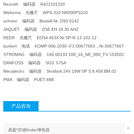
Rexroth 编码器 R422101320
Weforma 光栅尺 WPS-310 NR000PS310
schrem 编码器 Bestell-Nr. D93-0142
JAQUET 编码器 DSE EH 10.30 AHZ
REER 光栅尺 EOS4 453X Nr.SP-R-13-102-12
burkert 电缆 KOMP-006-2030 -F1-00677663，Nr.00677667
STROMAG 编码器 140-00133 100_16_NE_880_FV 153502
DANFOSS 编码器 SG3. 575A
Mecalectro 编码器 Shotbolt 24V 18W SP S.8.458.BM.02
PMA 编码器 PUET-48B
产品咨询