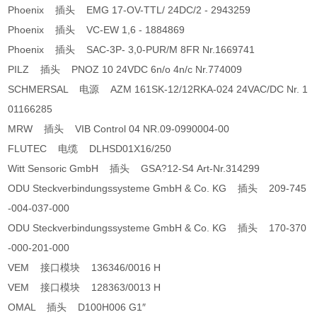
Phoenix 插头 EMG 17-OV-TTL/ 24DC/2 - 2943259
Phoenix 插头 VC-EW 1,6 - 1884869
Phoenix 插头 SAC-3P- 3,0-PUR/M 8FR Nr.1669741
PILZ 插头 PNOZ 10 24VDC 6n/o 4n/c Nr.774009
SCHMERSAL 电源 AZM 161SK-12/12RKA-024 24VAC/DC Nr. 1
01166285
MRW 插头 VIB Control 04 NR.09-0990004-00
FLUTEC 电缆 DLHSD01X16/250
Witt Sensoric GmbH 插头 GSA?12-S4 Art-Nr.314299
ODU Steckverbindungssysteme GmbH & Co. KG 插头 209-745
-004-037-000
ODU Steckverbindungssysteme GmbH & Co. KG 插头 170-370
-000-201-000
VEM 接口模块 136346/0016 H
VEM 接口模块 128363/0013 H
OMAL 插头 D100H006 G1″