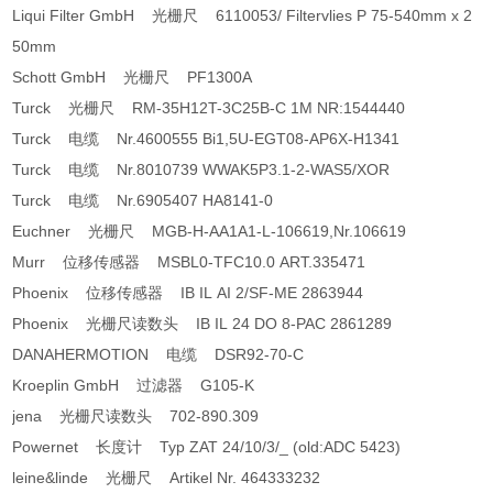
Liqui Filter GmbH 光栅尺 6110053/ Filtervlies P 75-540mm x 2
50mm
Schott GmbH 光栅尺 PF1300A
Turck 光栅尺 RM-35H12T-3C25B-C 1M NR:1544440
Turck 电缆 Nr.4600555 Bi1,5U-EGT08-AP6X-H1341
Turck 电缆 Nr.8010739 WWAK5P3.1-2-WAS5/XOR
Turck 电缆 Nr.6905407 HA8141-0
Euchner 光栅尺 MGB-H-AA1A1-L-106619,Nr.106619
Murr 位移传感器 MSBL0-TFC10.0 ART.335471
Phoenix 位移传感器 IB IL AI 2/SF-ME 2863944
Phoenix 光栅尺读数头 IB IL 24 DO 8-PAC 2861289
DANAHERMOTION 电缆 DSR92-70-C
Kroeplin GmbH 过滤器 G105-K
jena 光栅尺读数头 702-890.309
Powernet 长度计 Typ ZAT 24/10/3/_ (old:ADC 5423)
leine&linde 光栅尺 Artikel Nr. 464333232