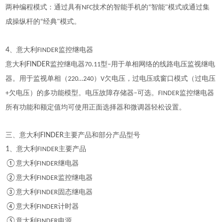
两种编程模式：通过具有
技术的智能手机的
智能
模式或通过集
NFC
“
"
成操纵杆的
经典
模式。
“
"
4
、意大利
监控继电器
FINDER
意大利
FINDER
监控继电器
型
用于单相网络的线路电压监视继电
70.11
–
器。用于监视单相（
）
欠电压，过电压或窗口模式（过电压
220…240
V
欠电压）的多功能模型。电压故障存储器
可选。
监控继电器
+
–
FINDER
所有功能和额定值均可使用正面选择器和微调器轻松设置。
三、意大利
FINDER
主要产品和部分产品型号
1
、意大利
主要产品
FINDER
①
意大利
继电器
FINDER
②
意大利
监控继电器
FINDER
③
意大利
固态继电器
FINDER
④
意大利
计时器
FINDER
⑤
意大利
电源
FINDER