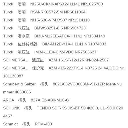
Turck 喷嘴 NI25U-CK40-AP6X2-H1141 NR1625700
Turck 喷嘴 RSM-RKC572-5M NR6611064
Turck 喷嘴 NI15-S30-VP4X/S97 NR1514110
Turck 气压缸 BMWS8251-8,5 NR6904723
Turck 潜水泵 BI3U-M12EE-AP6X-H1141 NR1634149
Turck 位移传感器 BIM-M12E-Y1X-H1141 NR1074003
Turck 液压缸 IM34-11EX-CI/24VDC NR7506637
SCHMERSAL 液压缸 AZM 161ST-12/12RKN-024-2507
SCHMERSAL 保护壳 AZM 415-22XPK14H-9725 24 VAC/DC,Nr.
101136087
Schubert & Salzer 插头 8021/032VG0003M--91-1ZR Ident-Nu
mmer 4069686
ARCA 插头 827A.E2-AB0-M10-G
SCHUNK 插头 TENDO SDF-KS JIS-BT 50 Φ20.0, L1=90.0 020
4457
Schmidt 插头 RTM-400