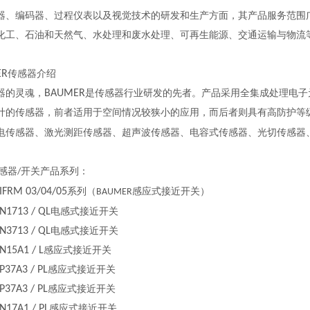
器、编码器、过程仪表以及视觉技术的研发和生产方面，其产品服务范围
化工、石油和天然气、水处理和废水处理、可再生能源、交通运输与物流
ER
传感器介绍
器的灵魂，
BAUMER
是传感器行业研发的先者。产品采用全集成处理电子
计的传感器，前者适用于空间情况较狭小的应用，而后者则具有高防护等
电传感器、激光测距传感器、超声波传感器、电容式传感器、光切传感器
感器
开关产品系列：
/
IFRM 03/04/05
系列（
感应式接近开关）
BAUMER
1713 / QL
电感式接近开关
3713 / QL
电感式接近开关
15A1 / L
感应式接近开关
37A3 / PL
感应式接近开关
37A3 / PL
感应式接近开关
17A1 / PL
感应式接近开关