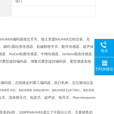
进口
编码器接近开关、瑞士堡盟
过程仪表、光
BAUMER
BAUMER
、磁性
圆柱形传感器、机械精密开关、配件传感器、超声波
/
电话
感器、
轮廓传感器、中继传感器、
视觉传感器、
PosCon
VeriSens
对重型旋转编码器、增量式重型旋转编码器、重型测速发电
扫码加微信
值编码器，总线模盒到重工编码器，执行机构，定位驱动以及
、
、
。
UMER IVO
BAUMER THALHEIM
BAUMER ELECTRIC
BAUME
位式、流体静压式、电容式、超声波、电导式、
Flow measurem
原来的
倍，
年
成立了中国分公司。主要销售的
4
2008
BAUMER