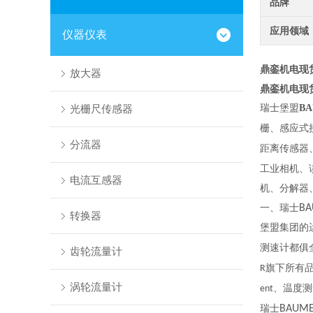
品牌
应用领域
仪器仪表
鼎銮机电现
放大器
鼎銮机电现
光栅尺传感器
瑞士堡盟
B
栅、感应式
分流器
距离传感器
工业相机、
电流互感器
机、分解器
一、瑞士
BA
转换器
堡盟集团的
测速计都俱
齿轮流量计
旗下所有
R
涡轮流量计
、温度测
ent
瑞士
BAUM