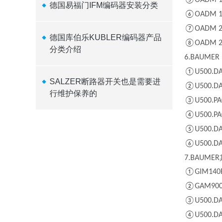
⑤OADM 12
德国易福门IFM编码器安装分类
⑥OADM 13
⑦OADM 20
德国库伯乐KUBLER编码器产品
⑧OADM 20
分类介绍
6.BAUMER 
①U500.DA0
SALZER断路器开关也是需要进
②U500.DA0
行维护保养的
③U500.PA0
④U500.PA0
⑤U500.DA0
⑥U500.DA0
7.BAUMER
①GIM140R
②GAM900
③U500.DA0
④U500.DA0