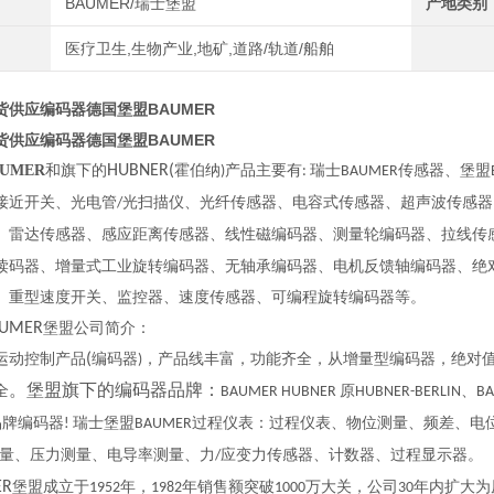
BAUMER/瑞士堡盟
产地类别
医疗卫生,生物产业,地矿,道路/轨道/船舶
货供应编码器德国堡盟BAUMER
货供应编码器德国堡盟BAUMER
AUMER
和旗下的
HUBNER(
霍伯纳
产品主要有
瑞士
传感器、堡盟
)
:
BAUMER
接近开关、光电管
光扫描仪、光纤传感器、电容式传感器、超声波传感器
/
、雷达传感器、感应距离传感器、线性磁编码器、测量轮编码器、拉线传
读码器、增量式工业旋转编码器、无轴承编码器、电机反馈轴编码器、绝
、重型速度开关、监控器、速度传感器、可编程旋转编码器等。
UMER
堡盟公司简介：
运动控制产品
(
编码器
，产品线丰富，功能齐全，从增量型编码器，绝对
)
全
。堡盟旗下的编码器品牌：
原
、
BAUMER HUBNER
HUBNER-BERLIN
BA
品牌编码器
瑞士堡盟
过程仪表：过程仪表、物位测量、频差、电
!
BAUMER
量、压力测量、电导率测量、力
应变力传感器、计数器、过程显示器。
/
ER
堡盟成立于
年，
年销售额突破
万大关，公司
年内扩大为
1952
1982
1000
30