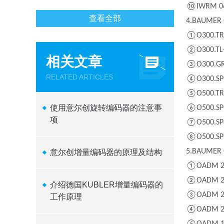
⑩IWRM 06
查看全部
4.BAUMER 
①O300.TR-
②O300.TL-
相关文章
③O300.GR
RELATED ARTICLES
④O300.SP-
⑤O500.TR
使用意尔创旋转编码器的注意事
⑥O500.SP-
项
⑦O500.SP-
⑧O500.SP-
5.BAUMER
意尔创增量编码器的原理及结构
①OADM 20
②OADM 20
介绍德国KUBLER增量编码器的
③OADM 25
工作原理 ​
④OADM 26