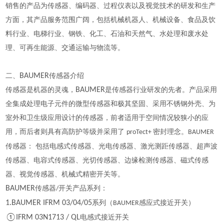
销售的产品为传感器、编码器、过程仪表以及视觉技术的研发和生产
方面，其产品服务范围广阔，包括机械机器人、机械设备、食品及饮
料行业、电梯行业、钢铁、化工、石油和天然气、水处理和废水处
理、可再生能源、交通运输与物流等。
二、
BAUMER
传感器介绍
传感器是机器的灵魂，
BAUMER
是传感器行业研发的先者。产品采用
全集成处理电子元件的微型传感器和极其坚固、采用不锈钢外壳、为
室外和卫生级应用设计的传感器，前者适用于空间情况较狭小的应
用，而后者则具有高防护等级并采用了
密封理念。
proTect+
BAUMER
传感器： 包括电感式传感器、光电传感器、激光测距传感器、超声波
传感器、电容式传感器、光切传感器、边缘检测传感器、磁式传感
器、视觉传感器、机械式精密开关等。
BAUMER
传感器
开关产品系列：
/
1.BAUMER IFRM 03/04/05
系列（
感应式接近开关）
BAUMER
①IFRM 03N1713 / QL
电感式接近开关