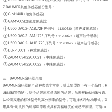
⑥U500.DA0-AA1B.72CU (
11127346)
7.BAUMER
其他传感器部分型号：
①GIM140R (
倾角传感器
)
②GAM900S(
加速度传感器
)
③U500.DA0.2-IA1B.72F
序列号：
（超声波传感器）
11200630
④U500.DA0.2-IAMJ.72F
序列号：
（超声波传感器）
11200625
⑤U500.DA0.2-UA1B.72F
序列号：
（超声波传感器）
11200629
⑥DLRP L001
（称重传感器）
⑦ZADM 034I220.0021
（中继传感器）
⑧ZADM 034I220.0022
（中继传感器）
三、
BAUMER
编码器介绍
BAUMER
编码器的产品种类也非常多，瑞士堡盟旗下有一个品牌：
H
霍伯纳
，这个品牌原本是德国的品牌，后来被
收购。
UBNER(
)
BAUMER
从经济实惠的标准型号到高分辨率的型号，可选择各种结构形式，采
用具有*耐抗性的磁感应原理或具有高精确度的光感应原理。可选
HT