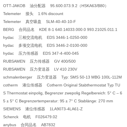
OTT-JAKOB 油分配器 95.600.073.9.2（HSKA63/B80）
Telemeter 接头 1.6% discount
Telemeter 真空吸盘 SLM-40-40-10-F
BERG 合同品名 KDE 8-1 640.14033.000.0 993.21025.011.1
hydac 三相交流电机 EDS 3446-1-0250-000
hydac 多项交流电机 EDS 3446-2-0100-000
hydac 压力传感器 EDS 347-4-400-045
RUBSAMEN 压力传感器 GV 400/500
RUBSAMEN 压力变送器 LV 410 230V
schmalenberger 压力变送器 Typ: SMS 50-13 MBG 100L-112M
cotherm 液位传感器 Cotherm Original Stabthermostat Typ TU
S Thermostat einpolig, Begrenzer zwepolig Regelbereich: 5° C – 6
5 ± 5° C Begrenzertemperatur: 95 ± 7° C Stablänge: 270 mm
SIEMENS 液位传感器 1LA9073-4LA61-Z
Schenck 电机 F026479.02
anybus 合同品名 AB7832