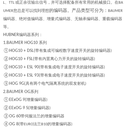
、
或正余弦输出信号，并可选择配备所有常用的机械接口。在
L
TTL
BA
您总是可以找到理想
的编码器。产品类型可分为：
UMER
BAUMER
编码器、绝对值编码器、增量式编码器、无轴承编码器、重载编码器
等。
HUBNER
编码器系列：
1.BAUMER HOG10
系列
①HOG10 + DSL(
带有集成可编程数字速度开关的旋转编码器
)
②HOG10 + FSL(
带有内置离心力开关的旋转编码器
)
③HOG10 + ESL 90(
带有集成电子速度开关的旋转编码器
)
④HOG10 + ESL 93(
带有集成电子速度开关的旋转编码器
)
⑤HOG 9G(
具有两个电气隔离系统的双发射机
)
2.BAUMER OG
系列
①EExOG 9(
增量编码器
)
②EExOG 9 S(
增量编码器
)
③OG 60
带伺服法兰的增量编码器
④OG 8(
带
法兰
的增量编码器
EURO
B10
)