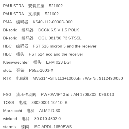
PAULSTRA 安装底座 521602
PAULSTRA 支撑脚 521602
PMA 编码器 KS40-112-0000D-000
Di-soric 编码器 DCCK 6.5 V 1.5 POLK
Di-soric 编码器 OGU 081/80 P3K-TSSL
HBC 编码器 FST 516 micron 5 and the receiver
HBC 插头 FST 524 eco and the receiver
Kleinwaechter 插头 EFM 023 BGT
stotz 弹簧 P65a-1003-X
RTK 电磁阀 MV5314+ST5113+1000ohm We-Nr: 9112493/050
FSG 油压传动阀 PW70/A/IP40 id：AN 1708Z03- 096.013
TOSS 电缆 38020001 10/ 10, B
Marzocchi 电源 ALM2-D-30
wieland 电源 80.010.4502.0
starmix 蝶阀 ISC ARDL-1650EWS