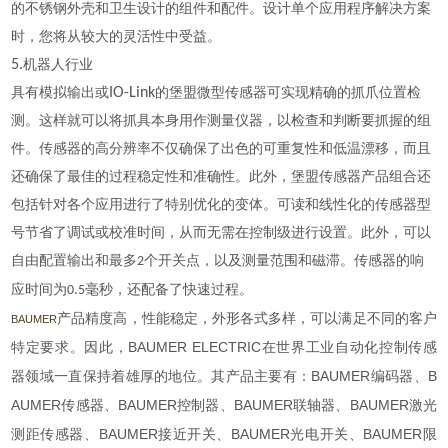
的不锈钢外壳和卫生设计的组件和配件。设计单个应用程序解决方案
时，您将从较大的灵活性中受益。
5.
机器人行业
具有模拟输出或
IO-Link
的堡盟微型传感器可实现精确的抓爪位置检
测。这样就可以将抓具本身用作测量仪器，以检查和判断要抓握的组
件。传感器的高分辨率不仅确保了出色的可重复性和低温漂移，而且
还确保了最佳的过程稳定性和准确性。此外，堡盟传感器产品组合还
包括针对各个应用进行了特别优化的变体。可读和线性化的传感器型
号节省了调试或校准时间，从而无需在控制级进行设置。此外，可以
自由配置输出和最多
个开关点，以及测量范围和磁滞。传感器的响
2
应时间为
毫秒，还配备了快速过程。
0.5
产品精度高，性能稳定，外形各式多样，可以满足不同的客户
BAUMER
BAUMER ELECTRIC
特定要求。因此，
在世界工业自动化控制传感
BAUMER
B
器领域一直保持着雄厚的地位。其产品主要有：
编码器、
AUMER
BAUMER
BAUMER
BAUMER
传感器、
控制器、
联轴器、
激光
BAUMER
BAUMER
BAUMER
测距传感器、
接近开关、
光电开关、
限