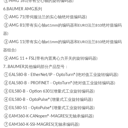
⑤HMG 161(
带有空心轴的旋转编码器
)
6.BAUMER AMG
系列
①AMG 71(
带伺服法兰的实心轴绝对值编码器
)
②AMG 81(
带有实心轴
的编码器和
法兰
绝对值编码
ø11mm
EURO
B10
器
)
③AMG 11(
带有实心轴
的编码器和
法兰
绝对值编码
ø11mm
EURO
B10
器组合
)
④AMG 11 + FSL(
带有内置离心力开关的旋转编码器
)
7..BAUMER
其他编码部分产品型号：
①EAL580-B - EtherNet/IP - OptoTurn®(
绝对值工业旋转编码器
)
②EAL580-B - PROFINET - OptoTurn®(
绝对值工业旋转编码器
)
③EIL580-B - Option 6301(
增量式工业旋转编码器
)
④EIL580-B - OptoPulse®(
增量式工业旋转编码器
)
⑤EIL580-S1 - OptoPulse®(
增量式工业旋转编码器
)
⑥EAM360-K-CANopen®-MAGRES(
无轴承编码器
)
⑦EAM360-K-SSI-MAGRES(
无轴承编码器
)