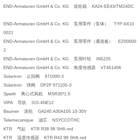
END-Armaturen GmbH & Co. KG 齿轮箱 KA24-EE43/TM24DC
END-Armaturen GmbH & Co. KG 泵用零件（泵体） TYP:AX10
0021
END-Armaturen GmbH & Co. KG 泵用零件（通道板） EZ00000
2
END-Armaturen GmbH & Co. KG 泵用叶轮 IN5225
END-Armaturen GmbH & Co. KG 角度传感器 VT451406
Solartron 止回阀 971000-3
Solartron 球阀 DP2P 971105-3
Spieth 离心式风机 MSR30*1.5
VIPA 导轨 315-4NE12
Baumer 滚轮 GA240.A30A105 10-30V
Telemecanique 滤芯 NSYCCOTHC
KTR 气缸 KTR R38 98 SHA red
KTR 温度传感器 KTR R42 98 SHA red