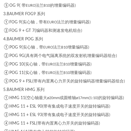
⑤OG 9(
带
法兰
的增量编码器
EURO
B10
)
3.BAUMER FOG9
系列
①FOG 9(
实心轴，带有
法兰的增量编码器
EURO
)
②FOG 9 + GT 7(
编码器和测速发电机组合
)
4.BAUMER POG
系列
①POG 9(
实心轴，带
法兰
增量编码器
EURO
B10
)
②POG 9G(
具有两个电气隔离系统的双发射机增量编码器组合
)
③POG 10(
实心轴，带
法兰
增量编码器
EURO
B10
)
④POG 11(
实心轴，带
法兰
增量编码器
EURO
B10
)
⑤POG 9 + FSL(
带有内置离心力开关的旋转编码器增量编码器组合
)
5.BAUMER HMG
系列
①HMG 11(
空心轴最大
或圆锥轴
的旋转编码器
ø20mm
ø17mm(1:10)
)
②HMG 11 + ESL 90(
带有集成电子速度开关的旋转编码器
)
③HMG 11 + ESL 93(
带有集成电子速度开关的旋转编码器
)
④HMG 11 + FSL(
带有内置离心力开关的旋转编码器
)