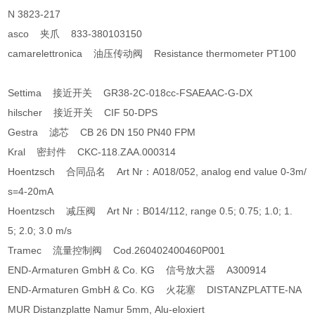
N 3823-217
asco 夹爪 833-380103150
camarelettronica 油压传动阀 Resistance thermometer PT100
Settima 接近开关 GR38-2C-018cc-FSAEAAC-G-DX
hilscher 接近开关 CIF 50-DPS
Gestra 滤芯 CB 26 DN 150 PN40 FPM
Kral 密封件 CKC-118.ZAA.000314
Hoentzsch 合同品名 Art Nr：A018/052, analog end value 0-3m/
s=4-20mA
Hoentzsch 减压阀 Art Nr：B014/112, range 0.5; 0.75; 1.0; 1.
5; 2.0; 3.0 m/s
Tramec 流量控制阀 Cod.260402400460P001
END-Armaturen GmbH & Co. KG 信号放大器 A300914
END-Armaturen GmbH & Co. KG 火花塞 DISTANZPLATTE-NA
MUR Distanzplatte Namur 5mm, Alu-eloxiert