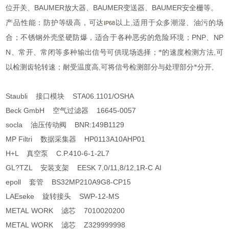
BAUMER
BAUMER
BAUMER
位开关、
放大器、
变送器、
安全栅等。
,
产品性能：防护等级高，可达
以上
适用于众多潮湿、油污的场
IP68
PNP
NP
合；不锈钢外壳坚硬防爆，适合于各种恶劣的危险环境；
、
N
,
、常开、常闭等多种输出信号可供现场选择；*的速度检测方法
可
,
,
以检测齿轮转速；耐受温度高
可将信号检测部分与处理部分*分开
Staubli 接口模块 STA06.1101/OSHA
Beck GmbH 空气过滤器 16645-0057
socla 油压传动阀 BNR:149B1129
MP Filtri 数据采集器 HP0113A10AHP01
H+L 真空泵 C.P.410-6-1-2L7
GL?TZL 安装支架 EESK 7,0/11,8/12,1R-C AI
epoll 套管 BS32MP210A9G8-CP15
LAEseke 旋转接头 SWP-12-MS
METAL WORK 滤芯 7010020200
METAL WORK 滤芯 Z329999998