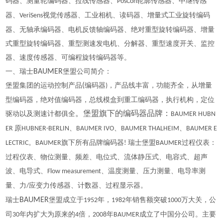
码器、测量轮编码器、拉线传感器、
轮廓传感器、中继传感
PosCon
器、
视觉传感器、工业相机、读码器、增量式工业旋转编码
VeriSens
器、无轴承编码器、电机反馈轴编码器、绝对重型旋转编码器、增量
式重型旋转编码器、重型测速发电机、分解器、重型速度开关、监控
器、速度传感器、可编程旋转编码器等。
一、瑞士
BAUMER
堡盟公司简介：
堡盟集团的运动控制产品
(
编码器
，产品线丰富，功能齐全，从增量
)
型编码器，绝对值编码器，总线模盒到重工编码器，执行机构，定位
驱动以及测速计都俱全
。堡盟旗下的编码器品牌：
BAUMER HUBN
原
、
、
、
ER
HUBNER-BERLIN
BAUMER IVO
BAUMER THALHEIM
BAUMER E
。
旗下所有品牌编码器
瑞士堡盟
过程仪表：
LECTRIC
BAUMER
!
BAUMER
过程仪表、物位测量、频差、电位式、流体静压式、电容式、超声
波、电导式、
、温度测量、压力测量、电导率测
Flow measurement
量、力
应变力传感器、计数器、过程显示器。
/
瑞士
BAUMER
堡盟成立于
年，
年销售额突破
万大关，公
1952
1982
1000
司
年内扩大为原来的
倍，
年
成立了中国分公司。主要
30
4
2008
BAUMER