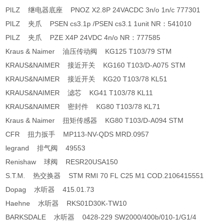
PILZ 继电器底座 PNOZ X2.8P 24VACDC 3n/o 1n/c 777301
PILZ 夹爪 PSEN cs3.1p /PSEN cs3.1 1unit NR：541010
PILZ 夹爪 PZE X4P 24VDC 4n/o NR：777585
Kraus & Naimer 油压传动阀 KG125 T103/79 STM
KRAUS&NAIMER 接近开关 KG160 T103/D-A075 STM
KRAUS&NAIMER 接近开关 KG20 T103/78 KL51
KRAUS&NAIMER 滤芯 KG41 T103/78 KL11
KRAUS&NAIMER 密封件 KG80 T103/78 KL71
Kraus & Naimer 扭矩传感器 KG80 T103/D-A094 STM
CFR 扭力扳手 MP113-NV-QDS MRD.0957
legrand 排气阀 49553
Renishaw 球阀 RESR20USA150
S.T.M. 热交换器 STM RMI 70 FL C25 M1 COD.2106415551
Dopag 水听器 415.01.73
Haehne 水听器 RKS01D30K-TW10
BARKSDALE 水听器 0428-229 SW2000/400b/010-1/G1/4