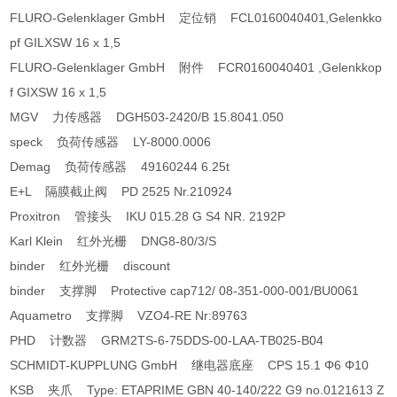
FLURO-Gelenklager GmbH 定位销 FCL0160040401,Gelenkko
pf GILXSW 16 x 1,5
FLURO-Gelenklager GmbH 附件 FCR0160040401 ,Gelenkkop
f GIXSW 16 x 1,5
MGV 力传感器 DGH503-2420/B 15.8041.050
speck 负荷传感器 LY-8000.0006
Demag 负荷传感器 49160244 6.25t
E+L 隔膜截止阀 PD 2525 Nr.210924
Proxitron 管接头 IKU 015.28 G S4 NR. 2192P
Karl Klein 红外光栅 DNG8-80/3/S
binder 红外光栅 discount
binder 支撑脚 Protective cap712/ 08-351-000-001/BU0061
Aquametro 支撑脚 VZO4-RE Nr:89763
PHD 计数器 GRM2TS-6-75DDS-00-LAA-TB025-B04
SCHMIDT-KUPPLUNG GmbH 继电器底座 CPS 15.1 Φ6 Φ10
KSB 夹爪 Type: ETAPRIME GBN 40-140/222 G9 no.0121613 Z