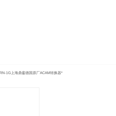
TURN-1G上海鼎銮德国原厂ACAM转换器*