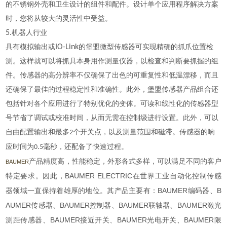
的不锈钢外壳和卫生设计的组件和配件。设计单个应用程序解决方案
时，您将从较大的灵活性中受益。
5.
机器人行业
具有模拟输出或
IO-Link
的堡盟微型传感器可实现精确的抓爪位置检
测。这样就可以将抓具本身用作测量仪器，以检查和判断要抓握的组
件。传感器的高分辨率不仅确保了出色的可重复性和低温漂移，而且
还确保了最佳的过程稳定性和准确性。此外，堡盟传感器产品组合还
包括针对各个应用进行了特别优化的变体。可读和线性化的传感器型
号节省了调试或校准时间，从而无需在控制级进行设置。此外，可以
自由配置输出和最多
个开关点，以及测量范围和磁滞。传感器的响
2
应时间为
毫秒，还配备了快速过程。
0.5
产品精度高，性能稳定，外形各式多样，可以满足不同的客户
BAUMER
BAUMER ELECTRIC
特定要求。因此，
在世界工业自动化控制传感
BAUMER
B
器领域一直保持着雄厚的地位。其产品主要有：
编码器、
AUMER
BAUMER
BAUMER
BAUMER
传感器、
控制器、
联轴器、
激光
BAUMER
BAUMER
BAUMER
测距传感器、
接近开关、
光电开关、
限