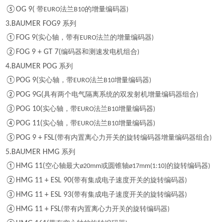
⑤OG 9(
带
法兰
的增量编码器
EURO
B10
)
3.BAUMER FOG9
系列
①FOG 9(
实心轴，带有
法兰的增量编码器
EURO
)
②FOG 9 + GT 7(
编码器和测速发电机组合
)
4.BAUMER POG
系列
①POG 9(
实心轴，带
法兰
增量编码器
EURO
B10
)
②POG 9G(
具有两个电气隔离系统的双发射机增量编码器组合
)
③POG 10(
实心轴，带
法兰
增量编码器
EURO
B10
)
④POG 11(
实心轴，带
法兰
增量编码器
EURO
B10
)
⑤POG 9 + FSL(
带有内置离心力开关的旋转编码器增量编码器组合
)
5.BAUMER HMG
系列
①HMG 11(
空心轴最大
或圆锥轴
的旋转编码器
ø20mm
ø17mm(1:10)
)
②HMG 11 + ESL 90(
带有集成电子速度开关的旋转编码器
)
③HMG 11 + ESL 93(
带有集成电子速度开关的旋转编码器
)
④HMG 11 + FSL(
带有内置离心力开关的旋转编码器
)