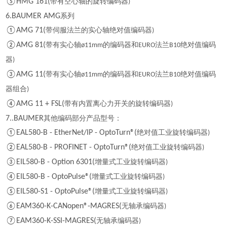
⑤HMG 161(
带有空心轴的旋转编码器
)
6.BAUMER AMG
系列
①AMG 71(
带伺服法兰的实心轴绝对值编码器
)
②AMG 81(
带有实心轴
的编码器和
法兰
绝对值编码
ø11mm
EURO
B10
器
)
③AMG 11(
带有实心轴
的编码器和
法兰
绝对值编码
ø11mm
EURO
B10
器组合
)
④AMG 11 + FSL(
带有内置离心力开关的旋转编码器
)
7..BAUMER
其他编码部分产品型号：
①EAL580-B - EtherNet/IP - OptoTurn®(
绝对值工业旋转编码器
)
②EAL580-B - PROFINET - OptoTurn®(
绝对值工业旋转编码器
)
③EIL580-B - Option 6301(
增量式工业旋转编码器
)
④EIL580-B - OptoPulse®(
增量式工业旋转编码器
)
⑤EIL580-S1 - OptoPulse®(
增量式工业旋转编码器
)
⑥EAM360-K-CANopen®-MAGRES(
无轴承编码器
)
⑦EAM360-K-SSI-MAGRES(
无轴承编码器
)