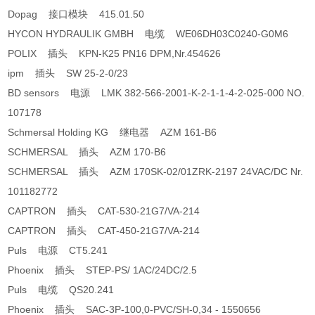
Dopag 接口模块 415.01.50
HYCON HYDRAULIK GMBH 电缆 WE06DH03C0240-G0M6
POLIX 插头 KPN-K25 PN16 DPM,Nr.454626
ipm 插头 SW 25-2-0/23
BD sensors 电源 LMK 382-566-2001-K-2-1-1-4-2-025-000 NO.
107178
Schmersal Holding KG 继电器 AZM 161-B6
SCHMERSAL 插头 AZM 170-B6
SCHMERSAL 插头 AZM 170SK-02/01ZRK-2197 24VAC/DC Nr.
101182772
CAPTRON 插头 CAT-530-21G7/VA-214
CAPTRON 插头 CAT-450-21G7/VA-214
Puls 电源 CT5.241
Phoenix 插头 STEP-PS/ 1AC/24DC/2.5
Puls 电缆 QS20.241
Phoenix 插头 SAC-3P-100,0-PVC/SH-0,34 - 1550656