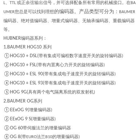
、
或正余弦输出信号，并可选择配备所有常用的机械接口。在
L
TTL
BA
您总是可以找到理想
的编码器。产品类型可分为：
UMER
BAUMER
编码器、绝对值编码器、增量式编码器、无轴承编码器、重载编码器
等。
HUBNER
编码器系列：
1.BAUMER HOG10
系列
①HOG10 + DSL(
带有集成可编程数字速度开关的旋转编码器
)
②HOG10 + FSL(
带有内置离心力开关的旋转编码器
)
③HOG10 + ESL 90(
带有集成电子速度开关的旋转编码器
)
④HOG10 + ESL 93(
带有集成电子速度开关的旋转编码器
)
⑤HOG 9G(
具有两个电气隔离系统的双发射机
)
2.BAUMER OG
系列
①EExOG 9(
增量编码器
)
②EExOG 9 S(
增量编码器
)
③OG 60
带伺服法兰的增量编码器
④OG 8(
带
法兰
的增量编码器
EURO
B10
)