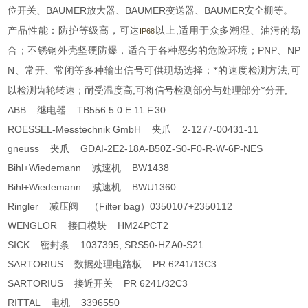
BAUMER
BAUMER
BAUMER
位开关、
放大器、
变送器、
安全栅等。
,
产品性能：防护等级高，可达
以上
适用于众多潮湿、油污的场
IP68
PNP
NP
合；不锈钢外壳坚硬防爆，适合于各种恶劣的危险环境；
、
N
,
、常开、常闭等多种输出信号可供现场选择；*的速度检测方法
可
,
,
以检测齿轮转速；耐受温度高
可将信号检测部分与处理部分*分开
ABB 继电器 TB556.5.0.E.11.F.30
ROESSEL-Messtechnik GmbH 夹爪 2-1277-00431-11
gneuss 夹爪 GDAI-2E2-18A-B50Z-S0-F0-R-W-6P-NES
Bihl+Wiedemann 减速机 BW1438
Bihl+Wiedemann 减速机 BWU1360
Ringler 减压阀 （Filter bag）0350107+2350112
WENGLOR 接口模块 HM24PCT2
SICK 密封条 1037395, SRS50-HZA0-S21
SARTORIUS 数据处理电路板 PR 6241/13C3
SARTORIUS 接近开关 PR 6241/32C3
RITTAL 电机 3396550