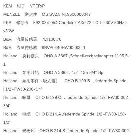
KEM 钳子 VTER/P
MENZEL 密封件 MS SV2.5 Nr.9500000047
FKB 储存卡 592-034-054 Candolux AX/272 TC-L 230V 50Hz 2
x36W
B&R 流量传感器 7DI138.70
B&R 流量传感器 8BVP0440HW00.000-1
Holland 旋转接头 OHO A 3367 ,Schnellwechseladapter 1'-95.5-
1'
Holland 泵用叶轮 OHO A 3368，1/2"-135-3/4"-Sp
Holland 泵用零件（吸入盖） OHO B 199.B ，federnde Spinde
l 1/2'-FW30-230-3/4'
Holland 螺母 OHO B 199.C ，federnde Spindel 1/2'-FW30-302-
3/4'
Holland 电缆 OHO B 214.A ,federnde Spindel 1/2'-FW30-190-
1/2'
Holland 光栅尺 OHO B 214.B ,federnde Spindel 1/2'-FW30-302