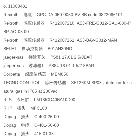
o. 11060481
Rexroth 电缆 GPC-DA-050-0050-BV-BB code:0822066101
Rexroth 感应传感器 R412007210; AS3-FRE-G012-GAU-080-P
BP-AO-05.00
Rexroth 感应传感器 R412007261; AS3-BAV-G012-MAN
SELET 自动控制器 B01AN30NO
jaeger-sas 接近开关 PS81 17.01 2.5/9BAR
jaeger-sas 过滤器1 PS84 16.01 1.5/2.8BAR
Corbetta 感应传感器 MEM056
TECNO CONTROL 感应传感器 SE126KM.SP03，detector for n
atural gas in IP65 at 230Vac
RLS 液压缸 LM13ICD40BA10D00
RHP 插头 MFC100
Dopag 插头 C-400-26-00
Dopag 电缆 C-401-60-00
Dopag 插头 415.01.38