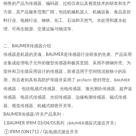
销售的产品为传感器、编码器、过程仪表以及视觉技术的研发和生产
方面，其产品服务范围广阔，包括机械机器人、机械设备、食品及饮
料行业、电梯行业、钢铁、化工、石油和天然气、水处理和废水处
理、可再生能源、交通运输与物流等。
二、
BAUMER
传感器介绍
传感器是机器的灵魂，
BAUMER
是传感器行业研发的先者。产品采用
全集成处理电子元件的微型传感器和极其坚固、采用不锈钢外壳、为
室外和卫生级应用设计的传感器，前者适用于空间情况较狭小的应
用，而后者则具有高防护等级并采用了
密封理念。
proTect+
BAUMER
传感器： 包括电感式传感器、光电传感器、激光测距传感器、超声波
传感器、电容式传感器、光切传感器、边缘检测传感器、磁式传感
器、视觉传感器、机械式精密开关等。
BAUMER
传感器
开关产品系列：
/
1.BAUMER IFRM 03/04/05
系列（
感应式接近开关）
BAUMER
①IFRM 03N1713 / QL
电感式接近开关