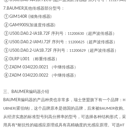
⑥U500.DA0-AA1B.72CU (
11127346)
7.BAUMER
其他传感器部分型号：
①GIM140R (
倾角传感器
)
②GAM900S(
加速度传感器
)
③U500.DA0.2-IA1B.72F
序列号：
（超声波传感器）
11200630
④U500.DA0.2-IAMJ.72F
序列号：
（超声波传感器）
11200625
⑤U500.DA0.2-UA1B.72F
序列号：
（超声波传感器）
11200629
⑥DLRP L001
（称重传感器）
⑦ZADM 034I220.0021
（中继传感器）
⑧ZADM 034I220.0022
（中继传感器）
三、
BAUMER
编码器介绍
BAUMER
编码器的产品种类也非常多，瑞士堡盟旗下有一个品牌：
H
霍伯纳
，这个品牌原本是德国的品牌，后来被
收购。
UBNER(
)
BAUMER
从经济实惠的标准型号到高分辨率的型号，可选择各种结构形式，采
用具有*耐抗性的磁感应原理或具有高精确度的光感应原理。可选
HT