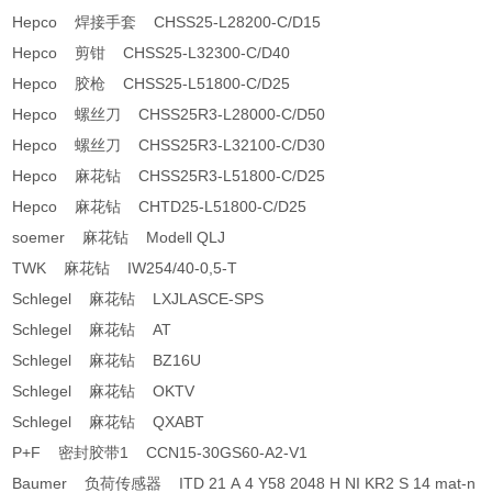
Hepco 焊接手套 CHSS25-L28200-C/D15
Hepco 剪钳 CHSS25-L32300-C/D40
Hepco 胶枪 CHSS25-L51800-C/D25
Hepco 螺丝刀 CHSS25R3-L28000-C/D50
Hepco 螺丝刀 CHSS25R3-L32100-C/D30
Hepco 麻花钻 CHSS25R3-L51800-C/D25
Hepco 麻花钻 CHTD25-L51800-C/D25
soemer 麻花钻 Modell QLJ
TWK 麻花钻 IW254/40-0,5-T
Schlegel 麻花钻 LXJLASCE-SPS
Schlegel 麻花钻 AT
Schlegel 麻花钻 BZ16U
Schlegel 麻花钻 OKTV
Schlegel 麻花钻 QXABT
P+F 密封胶带1 CCN15-30GS60-A2-V1
Baumer 负荷传感器 ITD 21 A 4 Y58 2048 H NI KR2 S 14 mat-n