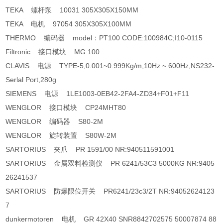
TEKA 螺杆泵 10031 305X305X150MM
TEKA 电机 97054 305X305X100MM
THERMO 编码器 model：PT100 CODE:100984C;I10-0115
Filtronic 接口模块 MG 100
CLAVIS 电源 TYPE-5,0.001~0.999Kg/m,10Hz ~ 600Hz,NS232-
Serlal Port,280g
SIEMENS 电源 1LE1003-0EB42-2FA4-ZD34+F01+F11
WENGLOR 接口模块 CP24MHT80
WENGLOR 编码器 S80-2M
WENGLOR 旋转装置 S80W-2M
SARTORIUS 夹爪 PR 1591/00 NR:940511591001
SARTORIUS 金属双料检测仪 PR 6241/53C3 5000KG NR:9405
26241537
SARTORIUS 防爆限位开关 PR6241/23c3/2T NR:94052624123
7
dunkermotoren 电机 GR 42X40 SNR8842702575 50007874 88