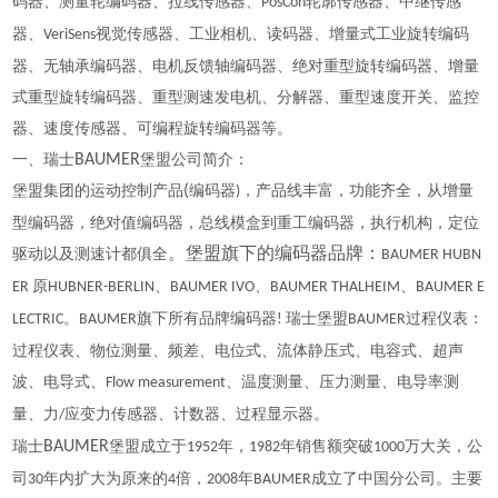
码器、测量轮编码器、拉线传感器、
轮廓传感器、中继传感
PosCon
器、
视觉传感器、工业相机、读码器、增量式工业旋转编码
VeriSens
器、无轴承编码器、电机反馈轴编码器、绝对重型旋转编码器、增量
式重型旋转编码器、重型测速发电机、分解器、重型速度开关、监控
器、速度传感器、可编程旋转编码器等。
一、瑞士
BAUMER
堡盟公司简介：
堡盟集团的运动控制产品
(
编码器
，产品线丰富，功能齐全，从增量
)
型编码器，绝对值编码器，总线模盒到重工编码器，执行机构，定位
驱动以及测速计都俱全
。堡盟旗下的编码器品牌：
BAUMER HUBN
原
、
、
、
ER
HUBNER-BERLIN
BAUMER IVO
BAUMER THALHEIM
BAUMER E
。
旗下所有品牌编码器
瑞士堡盟
过程仪表：
LECTRIC
BAUMER
!
BAUMER
过程仪表、物位测量、频差、电位式、流体静压式、电容式、超声
波、电导式、
、温度测量、压力测量、电导率测
Flow measurement
量、力
应变力传感器、计数器、过程显示器。
/
瑞士
BAUMER
堡盟成立于
年，
年销售额突破
万大关，公
1952
1982
1000
司
年内扩大为原来的
倍，
年
成立了中国分公司。主要
30
4
2008
BAUMER