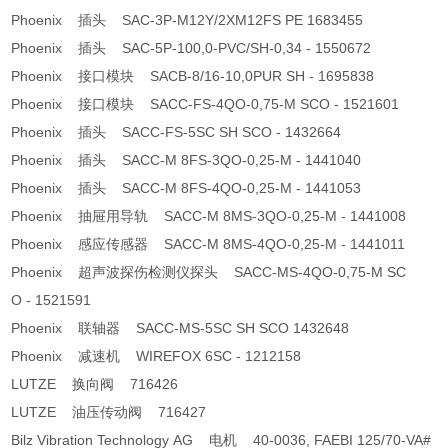
Phoenix 插头 SAC-3P-M12Y/2XM12FS PE 1683455
Phoenix 插头 SAC-5P-100,0-PVC/SH-0,34 - 1550672
Phoenix 接口模块 SACB-8/16-10,0PUR SH - 1695838
Phoenix 接口模块 SACC-FS-4QO-0,75-M SCO - 1521601
Phoenix 插头 SACC-FS-5SC SH SCO - 1432664
Phoenix 插头 SACC-M 8FS-3QO-0,25-M - 1441040
Phoenix 插头 SACC-M 8FS-4QO-0,25-M - 1441053
Phoenix 抽屉用导轨 SACC-M 8MS-3QO-0,25-M - 1441008
Phoenix 感应传感器 SACC-M 8MS-4QO-0,25-M - 1441011
Phoenix 超声波探伤检测仪探头 SACC-MS-4QO-0,75-M SC
O - 1521591
Phoenix 联轴器 SACC-MS-5SC SH SCO 1432648
Phoenix 减速机 WIREFOX 6SC - 1212158
LUTZE 换向阀 716426
LUTZE 油压传动阀 716427
Bilz Vibration Technology AG 电机 40-0036, FAEBI 125/70-VA#