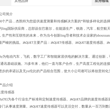
其他品牌
应用领域
公司简介
个产品，杰凯特为您提供速度测量和传感解决方案的*和较多样化的选
00
国际供应商，总部设在巴塞尔，在能源生产，铁路，汽车，航空航天
ing
生产性和互联性的未来，作为当今创新ling导者和技术企业家的shouxuan
主要产品：
传感器、
速度传感器、
最严峻的挑战。
JAQUET
JAQUET
JAQUET
J
为电动汽车，飞机，数字工厂和智能家居供电的解决方案。通过创新，
ty
*通讯基础设施。
多年来，他们一直与客户合作，生产高度工程化的连
75
的产品组合范围，使大小公司都可以将创意转化
进步的承诺以及无yu伦比
产品介绍
速度传感器
为各个行业生产标准和定制速度传感器。
品牌的速度传感器
ty(TE)
JAQUET
专门从事速度测量。
速度传感器可以灵活交付，数量从一百万到数
JAQUET