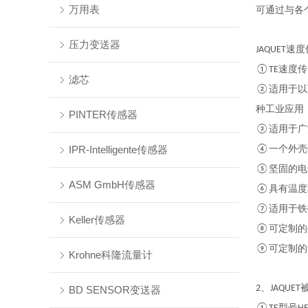
万用表
可通过与各
压力变送器
速度
JAQUET
速度传
①TE
滤芯
适用于以
②
种工业应用
PINTER传感器
适用于广
③
IPR-Intelligente传感器
一个外壳
④
坚固的电
⑤
ASM GmbH传感器
具有温度
⑥
适用于铁
⑦
Keller传感器
可定制的
⑧
可定制的
⑨
Krohne科隆流量计
、
2
JAQUET
BD SENSOR变送器
型号