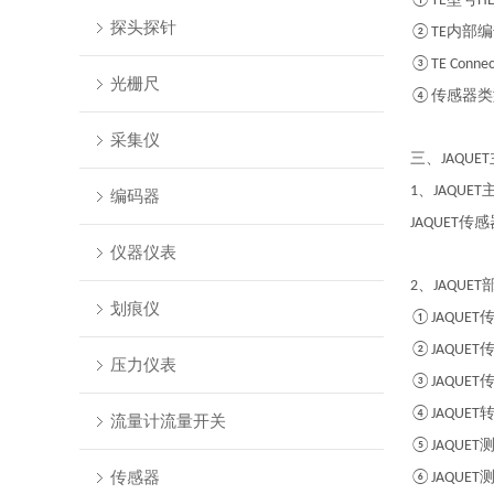
①TE
HE
探头探针
内部编
②TE
③TE Connect
光栅尺
传感器类
④
采集仪
三、
JAQUET
、
1
JAQUET
编码器
传感
JAQUET
仪器仪表
、
2
JAQUET
划痕仪
①JAQUET
②JAQUET
压力仪表
③JAQUET
④JAQUET
流量计流量开关
⑤JAQUET
传感器
⑥JAQUET