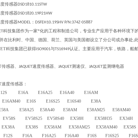
速度传感器
DSD1810.11STW
速度传感器
DSD1820.19P21HW
速度传感器
：
MODEL
DSFEH10.19SHV P/N:374Z-05887
科技集团作为一家*化的工程和制造公司，专业生产应用于各种环境下
ET
并在比利时、中国、德国、荷兰、英国与美国都设立了分公司或办事处
,
UET
科技集团已获得
与
认证。主要应用于汽车，铁路，船
ISO9001
TS16949
T
传感器、
速度传感器、
测速仪、
监测继电器
JAQUET
JAQUET
JAQUET
T
速度传感器：
12S E16A E16A25 E16A40 E16AM
 E16AM40 E16S E16S25 E16S40 E38A
58A E58A25 E58A40 E58AM E58AM25 E58AM40 
0 EV58S EV58S25 EV58S40 EX58H EX58H35 EX34
5 EX38A EX38S EX58AM EX58AM25 EX58AM40 EX5
12S F16A F16A25 F16A40 F16S F16S25 F16S