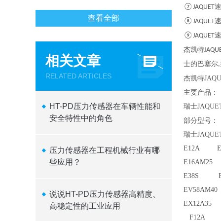
⑦JAQUET
查看全部
⑧JAQUET
⑨JAQUET
杰凯特
JAQU
相关文章
士的巴塞尔
,
RELATED ARTICLES
杰凯特
JAQ
主要产品：
HT-PD压力传感器在车辆性能和
瑞士
JAQUE
安全特性中的角色
部分型号：
瑞士
JAQUE
E12A E
压力传感器在工程机械行业有哪
些应用？
E16AM25
E38S E
EV58AM4
说说HT-PD压力传感器高精度、
EX12A3
高稳定性的工业应用
F12A F