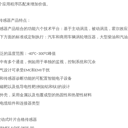
个应用程序匹配来增加价值。
传感器产品特点：
感器产品组合的功能六个技术平台：基于主动涡流，被动涡流，霍尔效应
下方面的标准或定制执行：汽车和商用车辆涡轮增压器，大型柴油和汽油
泛的温度范围：
峰值
-40°C–300°C
中有多个通道，例如用于单独的监视，控制系统和冗余
气设计可承受
和
干扰
EMC
EMI
和传感器诊断功能的可配置智能电子设备
磁靶以及低导电性靶
例如铝和钛
的设计
(
)
外壳，采用金属以及包覆成型的热固性和热塑性材料
电缆组件和连接器类型
被动式叶片合格传感器