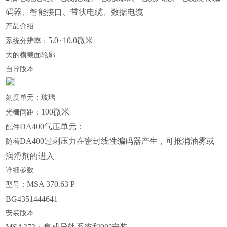
码器、智能接口、带状电缆、数据电缆
产品介绍
5.0~10.0微米
系统分辨率：
大的横截面轮廓
自导版本
刻度单元：玻璃
100微米
光栅间距：
DA400气压单元：
配件
DA400过剩压力在密封线性编码器产生，可抵消油雾或
随着
润滑剂的进入
详细参数
MSA 370.63 P
型号：
BG4351444641
安装版本