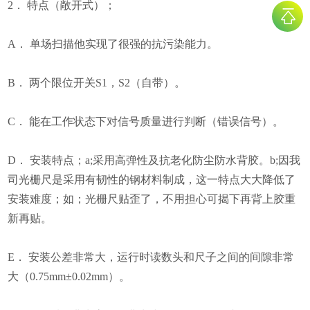
2． 特点（敞开式）；
A． 单场扫描他实现了很强的抗污染能力。
B． 两个限位开关S1，S2（自带）。
C． 能在工作状态下对信号质量进行判断（错误信号）。
D． 安装特点；a;采用高弹性及抗老化防尘防水背胶。b;因我
司光栅尺是采用有韧性的钢材料制成，这一特点大大降低了
安装难度；如；光栅尺贴歪了，不用担心可揭下再背上胶重
新再贴。
E． 安装公差非常大，运行时读数头和尺子之间的间隙非常
大（0.75mm±0.02mm）。