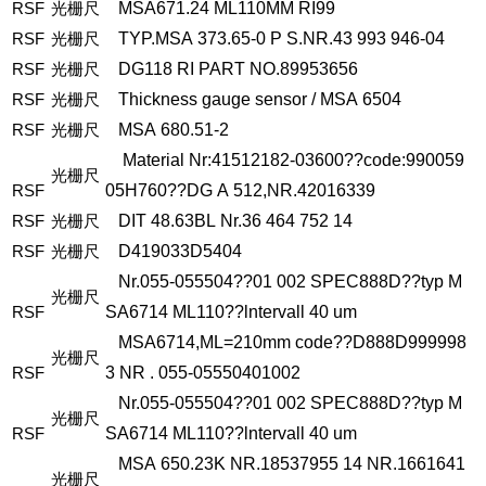
RSF
光栅尺
MSA671.24
ML110MM
RI99
RSF
光栅尺
TYP.MSA
373.65-0
P
S.NR.43
993
946-04
RSF
光栅尺
DG118
RI
PART
NO.89953656
RSF
光栅尺
Thickness
gauge
sensor
/
MSA
6504
RSF
光栅尺
MSA
680.51-2
Material
Nr:41512182-03600??code:990059
光栅尺
RSF
05H760??DG
A
512,NR.42016339
RSF
光栅尺
DIT
48.63BL
Nr.36
464
752
14
RSF
光栅尺
D419033D5404
Nr.055-055504??01
002
SPEC888D??typ
M
光栅尺
RSF
SA6714
ML110??lntervall
40
um
MSA6714,ML=210mm
code??D888D999998
光栅尺
RSF
3
NR
.
055-05550401002
Nr.055-055504??01
002
SPEC888D??typ
M
光栅尺
RSF
SA6714
ML110??lntervall
40
um
MSA
650.23K
NR.18537955
14
NR.1661641
光栅尺