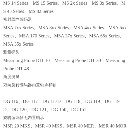
MS 14 Series、MS 15 Series、MS 2x Series、MS 3x Series、M
S 45 Series、MS 82 Series
密封线性编码器
MSA 7xx Series、MSA 8xx Series、MSA 4xx Series、MSA 5xx
Series、MSA 170 Series、MSA 37x Series、MSA 65x Series、
MSA 35x Series
测量探头
Measuring Probe DIT 10、Measuring Probe DIT 30、Measuring
Probe DIT 48
角度测量
万向旋转编码器内置轴承和轴
DG 116、DG 117、DG 117D、DG 118、DG 119、DG 119
D、DG 120、DG 121、DG 150、DG 151
旋转编码器无内置轴承
MSR 20 MKS、MSR 40 MKS、MSR 40 MER、MSR 40 MOR