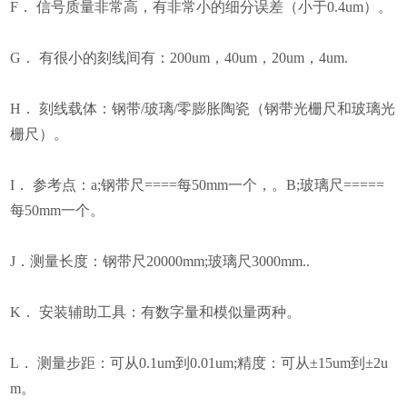
F． 信号质量非常高，有非常小的细分误差（小于0.4um）。
G． 有很小的刻线间有：200um，40um，20um，4um.
H． 刻线载体：钢带/玻璃/零膨胀陶瓷（钢带光栅尺和玻璃光
栅尺）。
I． 参考点：a;钢带尺====每50mm一个，。B;玻璃尺=====
每50mm一个。
J．测量长度：钢带尺20000mm;玻璃尺3000mm..
K． 安装辅助工具：有数字量和模似量两种。
L． 测量步距：可从0.1um到0.01um;精度：可从±15um到±2u
m。