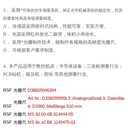
3． 采用*
可靠的光学测量系统，保证光学机械系统的稳定性，优异
的重复性和高等级测量精度。
A． 传感器采用密封式结构，性能可靠，安装方便。
B． 光源采用红外发光二极管，体积小寿命长。
C． 采用*光栅制作技术，能制作各规格的高精度光栅尺。
D． 可根据客户要求制造。
4. 本产品适用于数控机床；半导体设备；三坐标测量行业；
PCB钻机；锻压机；喷绘 等其他测量行业。
RSF
光栅尺
D38605046304
Art.Nr.:
D336099999L9
;Analogmaßstab
lt.
Datenbla
光栅尺
RSF
tt:
D3360
;Meßlänge
610
mm
RSF
光栅尺
MS
82.00-0B
814444-05
RSF
光栅尺
MS
8x.x0
BK
1149475-01