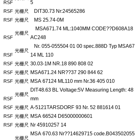
RSF
5
RSF
光栅尺
DIT30.73
Nr:24565286
RSF
光栅尺
MS
25.74-0M
MSA671.74
ML:1040MM
CODE??D608A18
光栅尺
RSF
AC248
Nr.
055-055504
01
00
spec.888D
Typ
MSA67
光栅尺
RSF
14
ML
110
RSF
光栅尺
30.03-1M
NR.18
890
808
02
RSF
光栅尺
MSA671.24
NR??37
290
844
62
RSF
光栅尺
MSA
67124
ML110
mm
Nr.36
405
010
DIT48.63
BL
Voltage:5V
Measuring
Length:
48
光栅尺
RSF
mm
RSF
光栅尺
A-5121TARSDORF
93
Nr.
52
881614
01
RSF
光栅尺
MSA
66524
D65000000601
RSF
光栅尺
Nr
45910257
14
MSA
670.63
Nr??14629715
code.B043502055
光栅尺