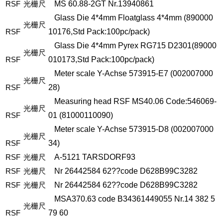
RSF
光栅尺
MS
60.88-2GT
Nr.13940861
Glass
Die
4*4mm
Floatglass
4*4mm
(890000
光栅尺
RSF
10176,Std
Pack:100pc/pack)
Glass
Die
4*4mm
Pyrex
RG715
D2301(89000
光栅尺
RSF
010173,Std
Pack:100pc/pack)
Meter
scale
Y-Achse
573915-E7
(002007000
光栅尺
RSF
28)
Measuring
head
RSF
MS40.06
Code:546069-
光栅尺
RSF
01
(81000110090)
Meter
scale
Y-Achse
573915-D8
(002007000
光栅尺
RSF
34)
RSF
光栅尺
A-5121
TARSDORF93
RSF
光栅尺
Nr
26442584
62??code
D628B99C3282
RSF
光栅尺
Nr
26442584
62??code
D628B99C3282
MSA370.63
code
B34361449055
Nr.14
382
5
光栅尺
RSF
79
60