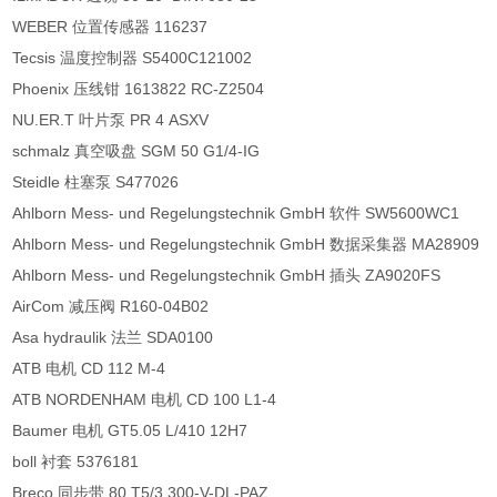
WEBER 位置传感器 116237
Tecsis 温度控制器 S5400C121002
Phoenix 压线钳 1613822 RC-Z2504
NU.ER.T 叶片泵 PR 4 ASXV
schmalz 真空吸盘 SGM 50 G1/4-IG
Steidle 柱塞泵 S477026
Ahlborn Mess- und Regelungstechnik GmbH 软件 SW5600WC1
Ahlborn Mess- und Regelungstechnik GmbH 数据采集器 MA28909
Ahlborn Mess- und Regelungstechnik GmbH 插头 ZA9020FS
AirCom 减压阀 R160-04B02
Asa hydraulik 法兰 SDA0100
ATB 电机 CD 112 M-4
ATB NORDENHAM 电机 CD 100 L1-4
Baumer 电机 GT5.05 L/410 12H7
boll 衬套 5376181
Breco 同步带 80 T5/3.300-V-DL-PAZ