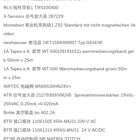
RLS 线性导轨1 TRS100A00
X-Sensors 信号放大器 287229
Montabert 凿岩机用风镐1 Z92 Standard mit nicht-magnetischen Ve
ntilen
neuhaeuser 整流器 OET155KIN0007 Typ:GEI4/30
1A Tapes e.K. 胶带 WT-500(39191012) warnmarkierungsband gel
b 50mm x 25m
1A Tapes e.K. 胶带 WT-500 Warnmarkierungsband gruen 50m
m x 25m
AIRTEC 电磁阀 MN06530HN24V=
ATR 信号放大器 21279389/VM245 Spreisetrennverstärker 19Vdc-
255VAC,0-20mA,=0-020mA
Bohle 真空吸盘 bo 602.2A
BTR 接口模块 11061505 KRA-M6/21 230 V AC
BTR 接口模块 11061213 KRAS-M6/21 24 V AC/DC
BTSR 自动控制器 NR.MATRIX STITCH