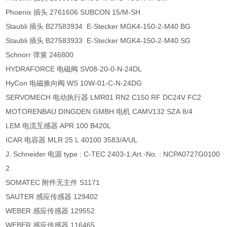
Phoenix 插头 2761606 SUBCON 15/M-SH
Staubli 插头 B27583934 E-Stecker MGK4-150-2-M40 BG
Staubli 插头 B27583933 E-Stecker MGK4-150-2-M40 SG
Schnorr 弹簧 246800
HYDRAFORCE 电磁阀 SV08-20-0-N-24DL
HyCon 电磁换向阀 WS 10W-01-C-N-24DG
SERVOMECH 电动执行器 LMR01 RN2 C150 RF DC24V FC2
MOTORENBAU DINGDEN GMBH 电机 CAMV132 SZA 8/4
LEM 电流互感器 APR 100 B420L
ICAR 电容器 MLR 25 L 40100 3583/A/UL
J. Schneider 电源 type : C-TEC 2403-1;Art.-No. : NCPA0727G0100
2
SOMATEC 附件无主件 S1171
SAUTER 感应传感器 129402
WEBER 感应传感器 129552
WEBER 感应传感器 116465