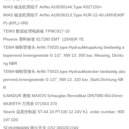
MIAS 输送机用辊子 ArtNo.A10030144,Type K027150+
MIAS 输送机用辊子 ArtNo.A10036313,Type KUR-22-40-(KRVE40P
P)-(KPL)-VR0
TEWS 数据处理电路板 TPMC917-10
Phoenix 塑料标签 817280 EMT (29X8)R YE
TEMA 铜制管接头 ArtNr.T5020,type:Hydraulikkupplung beidseitig a
bsperrend Innengewinde G 1/2", NW 13, 300 bar, Messing, Dichtu
ng NBR
TEMA 铜制管接头 ArtNr.T5010,type:Hydraulikstecker beidseitig abs
perrend,Innengewinde G 1/2", NW 13, 320 bar, Stahl,Dichtung NB
R
ILMADUR 透镜 MAXOS Schauglas Borosilikat DIN7080 80x15mm
WUERTH 万用表 071553 370
Stoerk 温度控制器 ST-64.10 PT100 12-24V K1 order number: 900
197.020
SCHUHMANN 限位开关 GS2.00GDC/24V