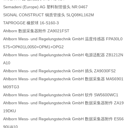
Semadeni (Europe) AG 塑料制管接头 NR:0467
SIGNAL CONSTRUCT 铜质管接头 SLQ08KL162M
TAPROGGE 橡胶球 16-S160-3
Ahlborn 数据采集器附件 ZA9021FST
Ahlborn Mess- und Regelungstechnik GmbH 温度传感器 FPA30L0
575+OPK01L0050+OPM1+OPG2
Ahlborn Mess- und Regelungstechnik GmbH 电源适配器 ZB1212N
A10
Ahlborn Mess- und Regelungstechnik GmbH 插头 ZA9030FS2
Ahlborn Mess- und Regelungstechnik GmbH 数据采集器 MA56901
M09TG3
Ahlborn Mess- und Regelungstechnik GmbH 软件 SW5600WC1
Ahlborn Mess- und Regelungstechnik GmbH 数据采集器附件 ZA19
19DKU
Ahlborn Mess- und Regelungstechnik GmbH 数据采集器附件 ES56
90UA10