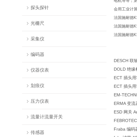
电机等等；
探头探针
会用工业计
法国施耐德KS
光栅尺
法国施耐德KS
法国施耐德KS
采集仪
编码器
DESCH 联轴器
DOLD 绝缘检
仪器仪表
ECT 插头用
划痕仪
ECT 插头用
EM-TECHN
压力仪表
ERMA 变流器
ESD 网关 Ar
流量计流量开关
FEBROTEC
Fraba 编码器
传感器