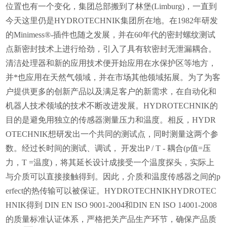
位置也有一个变化，集团总部搬到了林堡(Limburg)，一直到
今天这里仍是HYDROTECHNIK集团所在地。在1982年研发
的Minimess®-插件也随之发展，并在60年代的密封螺纹测试
点新密封技术上进行给劲，引入了具有软密封无泄漏耦合。
清洁处理器和新的应用技术便开始应用在水保护区等地方，
并*也应用在天然气领域，并在市场其他领域拓展。为了为客
户提供更多的创新产品以及满足客户的新需求，在自动化和
机器人技术领域的技术不断改进发展。HYDROTECHNIK的
目的是避免用独立的传感器测量压力和温度。相反，HYDR
OTECHNIK想研发出一个共同的测试点，同时测量这两个参
数。经过长时间的测试、调试， 开发出P / T - 耦合(p值=压
力，T =温度)，将其延长设计成接受一个温度探头，实际上
与介质可以直接接触得到。因此，介质和温度传感器之间的p
erfect的热传输可以被保证。HYDROTECHNIKHYDROTEC
HNIK得到 DIN EN ISO 9001-2004和DIN EN ISO 14001-2008
的质量标准认证体系，严格把关产品生产环节，确保产品质