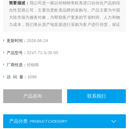
简要描述：
我公司是一家以经销销售欧美进口自动化产品的综
合性贸易公司，主要负责欧美品牌的采购与。产品主要为中国
大陆市场为服务对象，为帮助客户更多的节省时间、人力和物
力成本，我们将从原产地直接进行采购为客户进行供货，保证
产品质量前提下，以短优的价格优势在市场进行竞争。我们所
要做的就是给客户节省成本，创造更多的财富及价值！
更新时间：
2026-06-24
正品*德国HYDROTECHNIK温度传感器
产品型号：
31V7-71-S-35.00
厂商性质：
经销商
访 问 量：
1098
产品咨询
联系我们
产品分类
PRODUCT CATEGORY