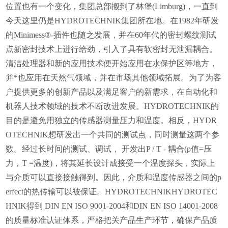
位置也有一个变化，集团总部搬到了林堡(Limburg)，一直到
今天这里仍是HYDROTECHNIK集团所在地。在1982年研发
的Minimess®-插件也随之发展，并在60年代的密封螺纹测试
点新密封技术上进行给劲，引入了具有软密封无泄漏耦合。
清洁处理器和新的应用技术便开始应用在水保护区等地方，
并*也应用在天然气领域，并在市场其他领域拓展。为了为客
户提供更多的创新产品以及满足客户的新需求，在自动化和
机器人技术领域的技术不断改进发展。HYDROTECHNIK的
目的是避免用独立的传感器测量压力和温度。相反，HYDR
OTECHNIK想研发出一个共同的测试点，同时测量这两个参
数。经过长时间的测试、调试， 开发出P / T - 耦合(p值=压
力，T =温度)，将其延长设计成接受一个温度探头，实际上
与介质可以直接接触得到。因此，介质和温度传感器之间的p
erfect的热传输可以被保证。HYDROTECHNIKHYDROTEC
HNIK得到 DIN EN ISO 9001-2004和DIN EN ISO 14001-2008
的质量标准认证体系，严格把关产品生产环节，确保产品质