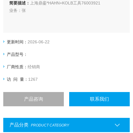
简要描述：
上海鼎銮*HAHN+KOLB工具76003921
业务：张
上海鼎銮智能科技有限公司总部位于德国莱比锡，专业采购德
国（欧洲）美国和日本工控产品·仪器仪表及备品备件
更新时间：
2026-06-22
鼎銮承诺：
产品型号：
我们售出的每一个产品均为100%原装正品，每个订单均可提
供厂家出具的发货单，海关出具的报关单，德国商会出具的原
厂商性质：
经销商
产地证明。
访 问 量：
1267
产品咨询
联系我们
产品分类
PRODUCT CATEGORY