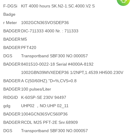
F-DGSi
KIT 4000 hours SK.N2-1.SC.4000.V2 S
Badge
r Meter
1002GCN36SVOSDEP36
BADGER
DIC-711333 4000 Nr. : 711333
BADGER
M5
BADGER
PFT420
DGS
Transportband SBF300 NO.000057
BADGER
8401510-0022-18 Serial #4000A-8192
1002GBN39MVXEDEP36 1/2NPT,1.4539.HH500.230V
BADGER
A C(50/60HZ)."D=%,CVS=0.8
BADGER
100 pulses/Liter
RIDGID
K-60SP-SE 230V 94497
gdg
UHP02 ，NO:UHP 02_11
BADGER
1004GCN36SVCS60P36
BADGER
RCDL M25 PFT-2E Snr.68909
DGS
Transportband SBF300 NO.000057