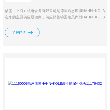
鼎銮（上海）机电设备有限公司是德国哈恩库博HAHN+KOLB
在华的主要供应经销商，供应销售德国哈恩库博HAHN+KOLB
刀具、切削工具、夹具、量具、测试仪器、车间装备、通用工
具、打磨、化工品、电动工具、气动工具等全系列哈恩库博
了解详情
HAHN+KOLB产品。鼎銮供应哈恩库博HAHN+KOLB麻花钻
头