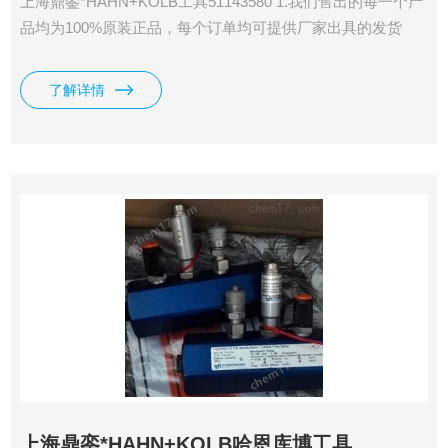
上海鼎銮*HAHN+KOLB工具51143580 1.我们售出的每一个产
品均为100%原装正品，每个订单均可提供厂家出具的发货
单，海关出具的报关单，德国商会出具的原产地证明。 2.合作
方式：30%预付款，货到上海拍照确认后客户打尾款发货；新
了解详情
客户*次合作在资金允许条件下可以无预付下单，货到上海拍
照确认后客户打全款发货。
上海鼎銮*HAHN+KOLB哈恩库博工具