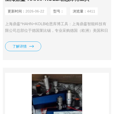
更新时间：
2026-06-22
型号：
浏览量：
4411
上海鼎銮*HAHN+KOLB哈恩库博工具：上海鼎銮智能科技有
限公司总部位于德国莱比锡，专业采购德国（欧洲）美国和日
本工控产品&#183;仪器仪表及备品备件鼎銮承诺：我们售出的
每一个产品均为100%原装正品，每个订单均可提供厂家出具
了解详情
的发货单，海关出具的报关单，德国商会出具的原产地证明。