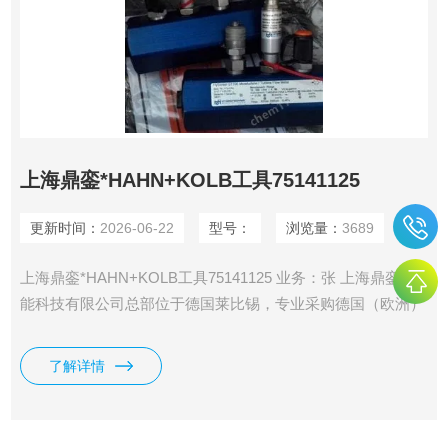
上海鼎銮*HAHN+KOLB工具75141125
更新时间：
2026-06-22
型号：
浏览量：
3689
上海鼎銮*HAHN+KOLB工具75141125 业务：张 上海鼎銮智
能科技有限公司总部位于德国莱比锡，专业采购德国（欧洲）
美国和日本工控产品·仪器仪表及备品备件 鼎銮承诺： 我们售
出的每一个产品均为100%原装正品，每个订单均可提供厂家
了解详情
出具的发货单，海关出具的报关单，德国商会出具的原产地证
明。