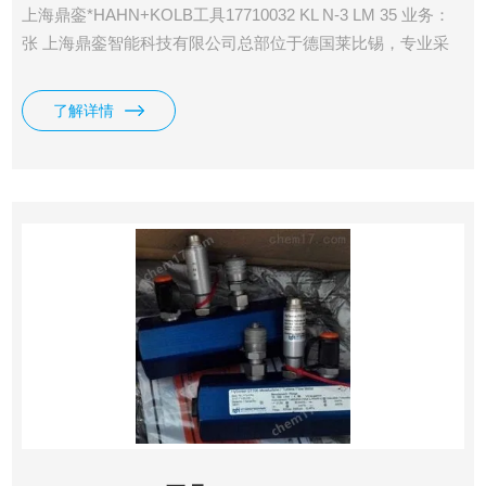
上海鼎銮*HAHN+KOLB工具17710032 KL N-3 LM 35 业务：
张 上海鼎銮智能科技有限公司总部位于德国莱比锡，专业采
购德国（欧洲）美国和日本工控产品·仪器仪表及备品备件 鼎
銮承诺： 我们售出的每一个产品均为100%原装正品，每个订
了解详情
单均可提供厂家出具的发货单，海关出具的报关单，德国商会
出具的原产地证明。