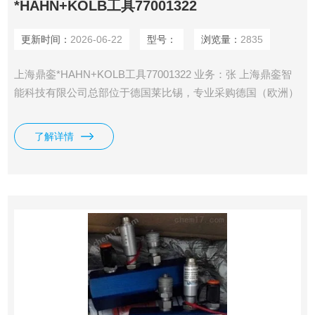
*HAHN+KOLB工具77001322
更新时间：
2026-06-22
型号：
浏览量：
2835
上海鼎銮*HAHN+KOLB工具77001322 业务：张 上海鼎銮智
能科技有限公司总部位于德国莱比锡，专业采购德国（欧洲）
美国和日本工控产品·仪器仪表及备品备件 鼎銮承诺： 我们售
出的每一个产品均为100%原装正品，每个订单均可提供厂家
了解详情
出具的发货单，海关出具的报关单，德国商会出具的原产地证
明。