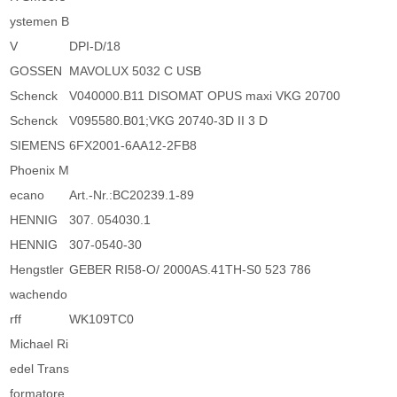
ystemen B
V
DPI-D/18
GOSSEN
MAVOLUX 5032 C USB
Schenck
V040000.B11 DISOMAT OPUS maxi VKG 20700
Schenck
V095580.B01;VKG 20740-3D II 3 D
SIEMENS
6FX2001-6AA12-2FB8
Phoenix M
ecano
Art.-Nr.:BC20239.1-89
HENNIG
307. 054030.1
HENNIG
307-0540-30
Hengstler
GEBER RI58-O/ 2000AS.41TH-S0 523 786
wachendo
rff
WK109TC0
Michael Ri
edel Trans
formatore