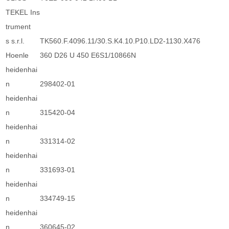
TEKEL Ins
trument
s s.r.l.
TK560.F.4096.11/30.S.K4.10.P10.LD2-1130.X476
Hoenle
360 D26 U 450 E6S1/10866N
heidenhai
n
298402-01
heidenhai
n
315420-04
heidenhai
n
331314-02
heidenhai
n
331693-01
heidenhai
n
334749-15
heidenhai
n
360645-02