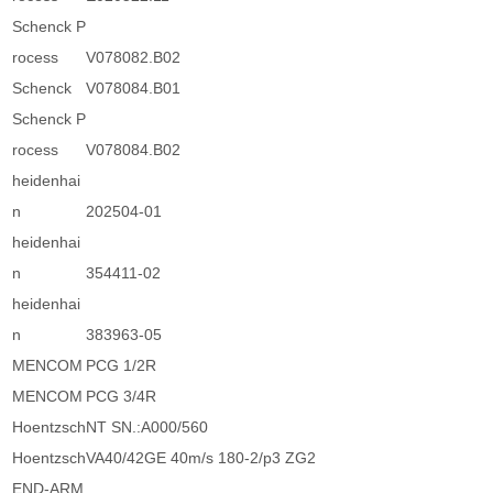
Schenck P
rocess
V078082.B02
Schenck
V078084.B01
Schenck P
rocess
V078084.B02
heidenhai
n
202504-01
heidenhai
n
354411-02
heidenhai
n
383963-05
MENCOM
PCG 1/2R
MENCOM
PCG 3/4R
Hoentzsch
NT SN.:A000/560
Hoentzsch
VA40/42GE 40m/s 180-2/p3 ZG2
END-ARM