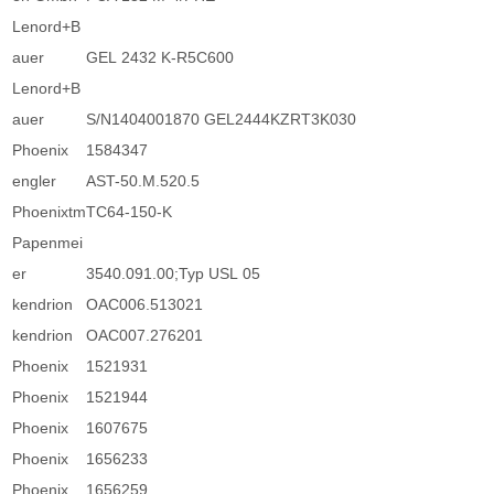
Lenord+B
auer
GEL 2432 K-R5C600
Lenord+B
auer
S/N1404001870 GEL2444KZRT3K030
Phoenix
1584347
engler
AST-50.M.520.5
Phoenixtm
TC64-150-K
Papenmei
er
3540.091.00;Typ USL 05
kendrion
OAC006.513021
kendrion
OAC007.276201
Phoenix
1521931
Phoenix
1521944
Phoenix
1607675
Phoenix
1656233
Phoenix
1656259