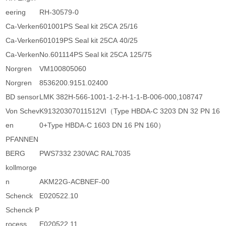
eering
RH-30579-0
Ca-Verken
601001PS Seal kit 25CA 25/16
Ca-Verken
601019PS Seal kit 25CA 40/25
Ca-Verken
No.601114PS Seal kit 25CA 125/75
Norgren
VM100805060
Norgren
8536200.9151.02400
BD sensor
LMK 382H-566-1001-1-2-H-1-1-B-006-000,108747
Von Schev
K91320307011512VI（Type HBDA-C 3203 DN 32 PN 16
en
0+Type HBDA-C 1603 DN 16 PN 160）
PFANNEN
BERG
PWS7332 230VAC RAL7035
kollmorge
n
AKM22G-ACBNEF-00
Schenck
E020522.10
Schenck P
rocess
E020522.11