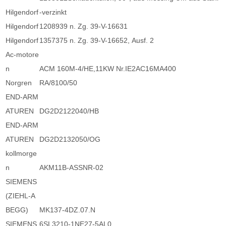
Hilgendorf
-verzinkt
Hilgendorf
1208939 n. Zg. 39-V-16631
Hilgendorf
1357375 n. Zg. 39-V-16652, Ausf. 2
Ac-motore
n
ACM 160M-4/HE,11KW Nr.IE2AC16MA400
Norgren
RA/8100/50
END-ARM
ATUREN
DG2D2122040/HB
END-ARM
ATUREN
DG2D2132050/OG
kollmorge
n
AKM11B-ASSNR-02
SIEMENS
(ZIEHL-A
BEGG)
MK137-4DZ.07.N
SIEMENS
6SL3210-1NE27-5AL0