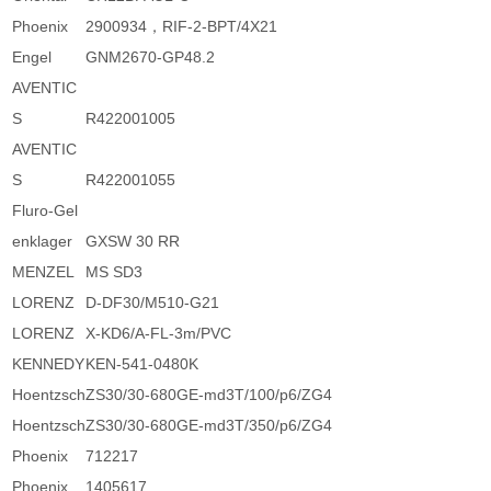
Phoenix
2900934，RIF-2-BPT/4X21
Engel
GNM2670-GP48.2
AVENTIC
S
R422001005
AVENTIC
S
R422001055
Fluro-Gel
enklager
GXSW 30 RR
MENZEL
MS SD3
LORENZ
D-DF30/M510-G21
LORENZ
X-KD6/A-FL-3m/PVC
KENNEDY
KEN-541-0480K
Hoentzsch
ZS30/30-680GE-md3T/100/p6/ZG4
Hoentzsch
ZS30/30-680GE-md3T/350/p6/ZG4
Phoenix
712217
Phoenix
1405617