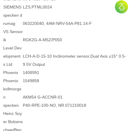
SIEMENS
LZS:PTML0024
specken d
rumag
063220040, 4AM-NRV-54A-P81.14-F
VS Sensor
ik
RGK2G-A-M5Z/P050
Level Dev
elopment
LCH-A-D-15-10 Inclinometer sensor,Dual Axis ±15° 0.5-
s Ltd
9.5V Output
Phoenix
1408991
Phoenix
1549858
kollmorge
n
AKM54 G-ACCNR-01
specken
P40-RPE-100-NO, NR.071210018
Heinz Soy
er Bolzens
chweiBtec