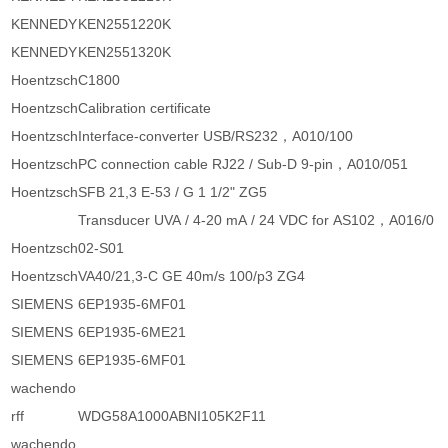
KENNEDY
KEN2551220K
KENNEDY
KEN2551320K
Hoentzsch
C1800
Hoentzsch
Calibration certificate
Hoentzsch
Interface-converter USB/RS232，A010/100
Hoentzsch
PC connection cable RJ22 / Sub-D 9-pin，A010/051
Hoentzsch
SFB 21,3 E-53 / G 1 1/2" ZG5
Transducer UVA / 4-20 mA / 24 VDC for AS102，A016/0
Hoentzsch
02-S01
Hoentzsch
VA40/21,3-C GE 40m/s 100/p3 ZG4
SIEMENS
6EP1935-6MF01
SIEMENS
6EP1935-6ME21
SIEMENS
6EP1935-6MF01
wachendo
rff
WDG58A1000ABNI105K2F11
wachendo