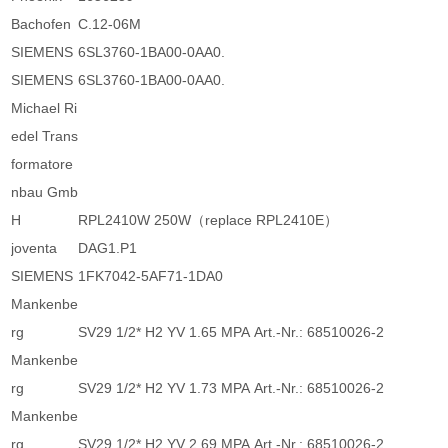
Bachofen
C.12-06M
SIEMENS
6SL3760-1BA00-0AA0.
SIEMENS
6SL3760-1BA00-0AA0.
Michael Ri
edel Trans
formatore
nbau Gmb
H
RPL2410W 250W（replace RPL2410E）
joventa
DAG1.P1
SIEMENS
1FK7042-5AF71-1DA0
Mankenbe
rg
SV29 1/2* H2 YV 1.65 MPA Art.-Nr.: 68510026-2
Mankenbe
rg
SV29 1/2* H2 YV 1.73 MPA Art.-Nr.: 68510026-2
Mankenbe
rg
SV29 1/2* H2 YV 2.69 MPA Art.-Nr.: 68510026-2