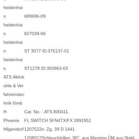
heidenhai
n
689696-09
heidenhai
n
827039-06
heidenhai
n
ST 3077 ID:375137-01
heidenhai
n
ST1278 ID:383963-03
ATS Aktivk
ohle & Ver
fahrenstec
hnik Gmb
H
Cat. No. : ATS 800411.
Phoenix
FL SWITCH SFN4TX/FX 2891851
Hilgendorf
1207522n. Zg. 39 D 1441
1208012Schlauchtüllen, 90°, aus Messing ÜM aus Stahl