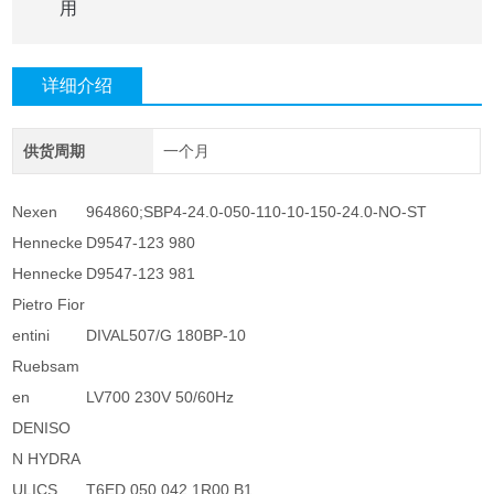
用
详细介绍
供货周期
一个月
Nexen
964860;SBP4-24.0-050-110-10-150-24.0-NO-ST
Hennecke
D9547-123 980
Hennecke
D9547-123 981
Pietro Fior
entini
DIVAL507/G 180BP-10
Ruebsam
en
LV700 230V 50/60Hz
DENISO
N HYDRA
ULICS
T6ED 050 042 1R00 B1