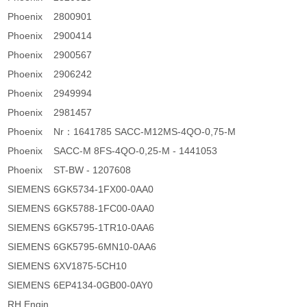
Phoenix
2800901
Phoenix
2900414
Phoenix
2900567
Phoenix
2906242
Phoenix
2949994
Phoenix
2981457
Phoenix
Nr：1641785 SACC-M12MS-4QO-0,75-M
Phoenix
SACC-M 8FS-4QO-0,25-M - 1441053
Phoenix
ST-BW - 1207608
SIEMENS
6GK5734-1FX00-0AA0
SIEMENS
6GK5788-1FC00-0AA0
SIEMENS
6GK5795-1TR10-0AA6
SIEMENS
6GK5795-6MN10-0AA6
SIEMENS
6XV1875-5CH10
SIEMENS
6EP4134-0GB00-0AY0
RH Engin