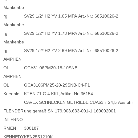
Mankenbe
rg
SV29 1/2* H2 YV 1.65 MPA Art.-Nr.: 68510026-2
Mankenbe
rg
SV29 1/2* H2 YV 1.73 MPA Art.-Nr.: 68510026-2
Mankenbe
rg
SV29 1/2* H2 YV 2.69 MPA Art.-Nr.: 68510026-2
AMPHEN
OL
GCA31 06PM20-18-10SNB
AMPHEN
OL
GCA3106PM25-20-29SNB-C4-F1
Kueenle
KTEN 71 G 4 KKL;Artikel-Nr. 36154
CAVEX SCHNECKEN GETRIEBE CUA63 i=24,5 Ausführ
FLENDER
ung gemäß SN 179.903.633-001-1 160002001
INTERNO
RMEN
300187
KENNEDY
KEN2551210K