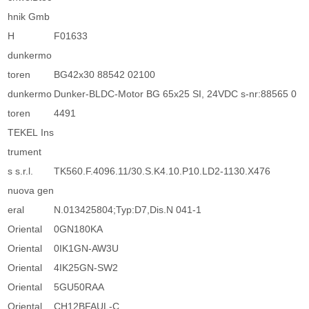
hnik Gmb
H
F01633
dunkermo
toren
BG42x30 88542 02100
dunkermo
Dunker-BLDC-Motor BG 65x25 SI, 24VDC s-nr:88565 0
toren
4491
TEKEL Ins
trument
s s.r.l.
TK560.F.4096.11/30.S.K4.10.P10.LD2-1130.X476
nuova gen
eral
N.013425804;Typ:D7,Dis.N 041-1
Oriental
0GN180KA
Oriental
0IK1GN-AW3U
Oriental
4IK25GN-SW2
Oriental
5GU50RAA
Oriental
CH12BFAUL-C