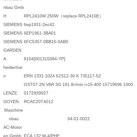
nbau Gmb
H
RPL2410W 250W（replace RPL2410E）
SIEMENS
6ep1931-2ec42
SIEMENS
6EP1961-3BA01
SIEMENS
6FC5357-0BB15-0AB0
GARDEN
A
8104[001315084-YP]
heidenhai
n
ERN 1331 1024 62S12-30 K 735117-52
GST07-2N VAR 3G 181.8r/min i=15.400 15719696 1000
LENZE
0172939927
GOYEN
RCAC20T4012
Maschine
nbau
34-01-0022
AC-Motor
en Gmbh
FCA 132 M-4/PHE