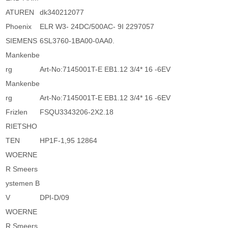
ATUREN
dk340212077
Phoenix
ELR W3- 24DC/500AC- 9I 2297057
SIEMENS
6SL3760-1BA00-0AA0.
Mankenbe
rg
Art-No:7145001T-E EB1.12 3/4* 16 -6EV
Mankenbe
rg
Art-No:7145001T-E EB1.12 3/4* 16 -6EV
Frizlen
FSQU3343206-2X2.18
RIETSHO
TEN
HP1F-1,95 12864
WOERNE
R Smeers
ystemen B
V
DPI-D/09
WOERNE
R Smeers