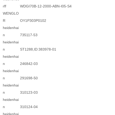
rff
WDGI70B-12-2000-ABN-I05-S4
WENGLO
R
OY1P303P0102
heidenhai
n
735117-53
heidenhai
n
ST1288,ID:383978-01
heidenhai
n
246842-03
heidenhai
n
291698-50
heidenhai
n
310123-03
heidenhai
n
310124-04
heidenhai