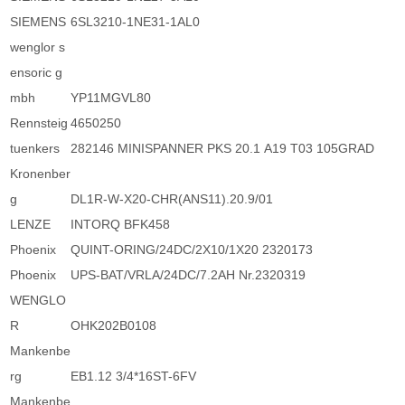
SIEMENS
6SL3210-1NE31-1AL0
wenglor s
ensoric g
mbh
YP11MGVL80
Rennsteig
4650250
tuenkers
282146 MINISPANNER PKS 20.1 A19 T03 105GRAD
Kronenber
g
DL1R-W-X20-CHR(ANS11).20.9/01
LENZE
INTORQ BFK458
Phoenix
QUINT-ORING/24DC/2X10/1X20 2320173
Phoenix
UPS-BAT/VRLA/24DC/7.2AH Nr.2320319
WENGLO
R
OHK202B0108
Mankenbe
rg
EB1.12 3/4*16ST-6FV
Mankenbe