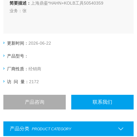
简要描述：
上海鼎銮*HAHN+KOLB工具50540359
业务：张
上海鼎銮智能科技有限公司总部位于德国莱比锡，专业采购德
国（欧洲）美国和日本工控产品·仪器仪表及备品备件
更新时间：
2026-06-22
鼎銮承诺：
产品型号：
我们售出的每一个产品均为100%原装正品，每个订单均可提
供厂家出具的发货单，海关出具的报关单，德国商会出具的原
厂商性质：
经销商
产地证明。
访 问 量：
2172
产品咨询
联系我们
产品分类
PRODUCT CATEGORY