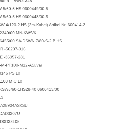
demann BWU1345
5/60-5 HS 0600449/00-5
5/60-5 HS 0600448/00-5
 4/120-2 HS (2m-Kabel) Artikel Nr. 600414-2
2340/00 MN-KWS/K
6455/00 SA-DSWN 7/80-S-2 B HS
R -56207-016
E -36957-281
-M-PT100-M12-ASI/var
3145 PS 10
1108 MIC 10
KSW5/60-1HS28-40 0600413/00
13
MA25904ASKSU
FDAD3307U
OD0D33L05