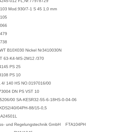
245-012 FL,Nr.77978729
103 Mod.930/7-1 S 45 1,0 mm
4105
3066
2479
6738
WT B10X030 Nickel Nr3410030N
T 63-K4-MS-2M12 /370
4145 PS 25
3108 PS 10
4/ 140 HS NO.0197016/00
73004 DN PS VST 10
5206/00 SA-KESR32-55-6-18HS-0-04-06
DS2/40/04PH-88/15-0,5
A24501L
ess- und Regelungstechnik GmbH FTA104PH