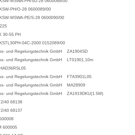
KSW-MSWA-PH/SU-28 0600088/00
KSW-PH/O-28 0600089/00
KSW-MSWA-PE/S-28 0600090/00
225
 30-55 PH
KSTL30PH-04C-2000 0152089/00
ess- und Regelungstechnik GmbH ZA1904SD
ss- und Regelungstechnik GmbH LT01901,10m
FHAD36RSL05
ss- und Regelungstechnik GmbH FTA3901L05
ess- und Regelungstechnik GmbH MA28909
ess- und Regelungstechnik GmbH ZA1919DKU(1.5M)
2/40 68138
2/40 68137
600008
 600005