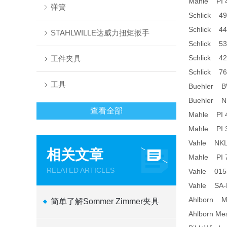
Mahle PI 4
弹簧
Schlick 49
Schlick 4
STAHLWILLE达威力扭矩扳手
Schlick 5
Schlick 4
工件夹具
Schlick 7
工具
Buehler B
Buehler N
查看全部
Mahle PI 
Mahle PI 
Vahle NKL 
相关文章
Mahle PI 
RELATED ARTICLES
Vahle 015
Vahle SA-K
Ahlborn M
简单了解Sommer Zimmer夹具
Ahlborn M