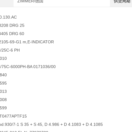
ZIMMER/德国
供货周期
0.130.AC
8208 DRG 25
8405 DRG 60
2105-69-G1 m,E-INDICATOR
/25C-6 PH
010
/75C-6000PH-BA 0171036/00
840
595
013
008
599
T0477APTF15
.930/7-1 S 35 + S 45, D 4.986 + D 4.1083 + D 4.1085