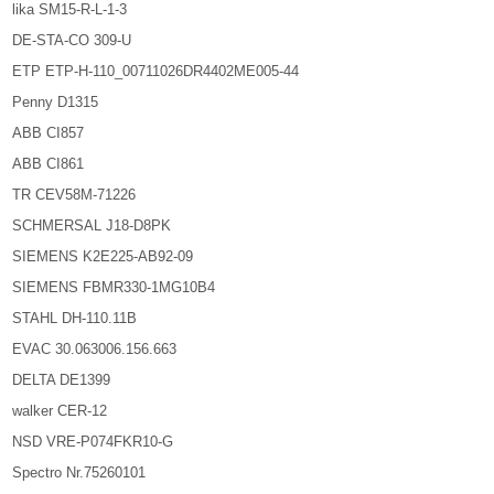
lika SM15-R-L-1-3
DE-STA-CO 309-U
ETP ETP-H-110_00711026DR4402ME005-44
Penny D1315
ABB CI857
ABB CI861
TR CEV58M-71226
SCHMERSAL J18-D8PK
SIEMENS K2E225-AB92-09
SIEMENS FBMR330-1MG10B4
STAHL DH-110.11B
EVAC 30.063006.156.663
DELTA DE1399
walker CER-12
NSD VRE-P074FKR10-G
Spectro Nr.75260101