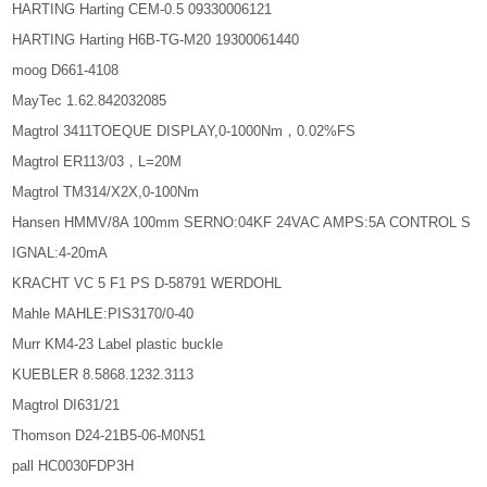
HARTING Harting CEM-0.5 09330006121
HARTING Harting H6B-TG-M20 19300061440
moog D661-4108
MayTec 1.62.842032085
Magtrol 3411TOEQUE DISPLAY,0-1000Nm，0.02%FS
Magtrol ER113/03，L=20M
Magtrol TM314/X2X,0-100Nm
Hansen HMMV/8A 100mm SERNO:04KF 24VAC AMPS:5A CONTROL S
IGNAL:4-20mA
KRACHT VC 5 F1 PS D-58791 WERDOHL
Mahle MAHLE:PIS3170/0-40
Murr KM4-23 Label plastic buckle
KUEBLER 8.5868.1232.3113
Magtrol DI631/21
Thomson D24-21B5-06-M0N51
pall HC0030FDP3H