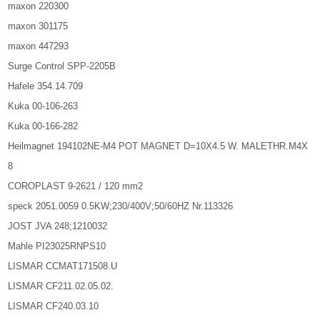
maxon 220300
maxon 301175
maxon 447293
Surge Control SPP-2205B
Hafele 354.14.709
Kuka 00-106-263
Kuka 00-166-282
Heilmagnet 194102NE-M4 POT MAGNET D=10X4.5 W. MALETHR.M4X
8
COROPLAST 9-2621 / 120 mm2
speck 2051.0059 0.5KW;230/400V;50/60HZ Nr.113326
JOST JVA 248;1210032
Mahle PI23025RNPS10
LISMAR CCMAT171508.U
LISMAR CF211.02.05.02.
LISMAR CF240.03.10