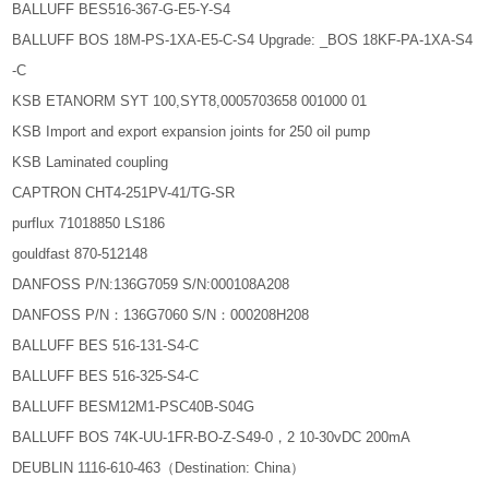
BALLUFF BES516-367-G-E5-Y-S4
BALLUFF BOS 18M-PS-1XA-E5-C-S4 Upgrade: _BOS 18KF-PA-1XA-S4
-C
KSB ETANORM SYT 100,SYT8,0005703658 001000 01
KSB Import and export expansion joints for 250 oil pump
KSB Laminated coupling
CAPTRON CHT4-251PV-41/TG-SR
purflux 71018850 LS186
gouldfast 870-512148
DANFOSS P/N:136G7059 S/N:000108A208
DANFOSS P/N：136G7060 S/N：000208H208
BALLUFF BES 516-131-S4-C
BALLUFF BES 516-325-S4-C
BALLUFF BESM12M1-PSC40B-S04G
BALLUFF BOS 74K-UU-1FR-BO-Z-S49-0，2 10-30vDC 200mA
DEUBLIN 1116-610-463（Destination: China）