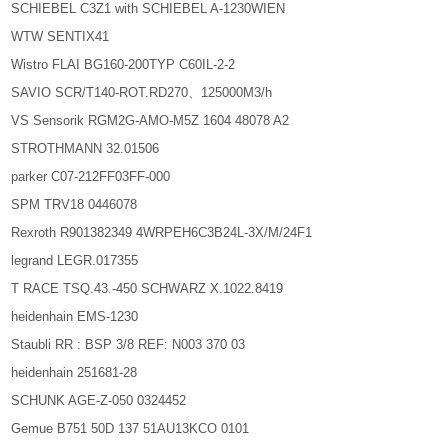
SCHIEBEL C3Z1 with SCHIEBEL A-1230WIEN
WTW SENTIX41
Wistro FLAI BG160-200TYP C60IL-2-2
SAVIO SCR/T140-ROT.RD270、125000M3/h
VS Sensorik RGM2G-AMO-M5Z 1604 48078 A2
STROTHMANN 32.01506
parker C07-212FF03FF-000
SPM TRV18 0446078
Rexroth R901382349 4WRPEH6C3B24L-3X/M/24F1
legrand LEGR.017355
T RACE TSQ.43.-450 SCHWARZ X.1022.8419
heidenhain EMS-1230
Staubli RR : BSP 3/8 REF: N003 370 03
heidenhain 251681-28
SCHUNK AGE-Z-050 0324452
Gemue B751 50D 137 51AU13KCO 0101