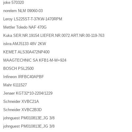
joke 570320
norelem NLM 09060-03
Leroy LS225ST-T-37KW-1470RPM
Mettler Toledo NAF 470G
Kuka SER.NR.19154 LIEFER.NR.0072 ART.NR.00-119-763
iskra AMJ5133 48V 2KW
KEMET ALS30A472NP400
MAAGTECHNIC SA KFB1-M-W+924
BOSCH PSL2500
Infineon IRFBC40APBF
Mahr 6111527
Jenaer KGT32*10-2204/1229
Schneider XVBC21A
Schneider XVBC2B3D
johnguest PM010813E,JG 3/8
johnguest PM010813E,JG 3/8