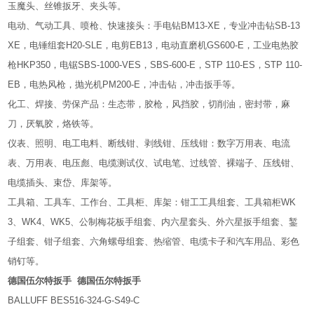
玉魔头、丝锥扳牙、夹头等。
电动、气动工具、喷枪、快速接头：手电钻BM13-XE，专业冲击钻SB-13
XE，电锤组套H20-SLE，电剪EB13，电动直磨机GS600-E，工业电热胶
枪HKP350，电锯SBS-1000-VES，SBS-600-E，STP 110-ES，STP 110-
EB，电热风枪，抛光机PM200-E，冲击钻，冲击扳手等。
化工、焊接、劳保产品：生态带，胶枪，风挡胶，切削油，密封带，麻
刀，厌氧胶，烙铁等。
仪表、照明、电工电料、断线钳、剥线钳、压线钳：数字万用表、电流
表、万用表、电压彪、电缆测试仪、试电笔、过线管、裸端子、压线钳、
电缆插头、束岱、库架等。
工具箱、工具车、工作台、工具柜、库架：钳工工具组套、工具箱柜WK
3、WK4、WK5、公制梅花板手组套、内六星套头、外六星扳手组套、錾
子组套、钳子组套、六角螺母组套、热缩管、电缆卡子和汽车用品、彩色
销钉等。
德国伍尔特扳手
德国伍尔特扳手
BALLUFF BES516-324-G-S49-C