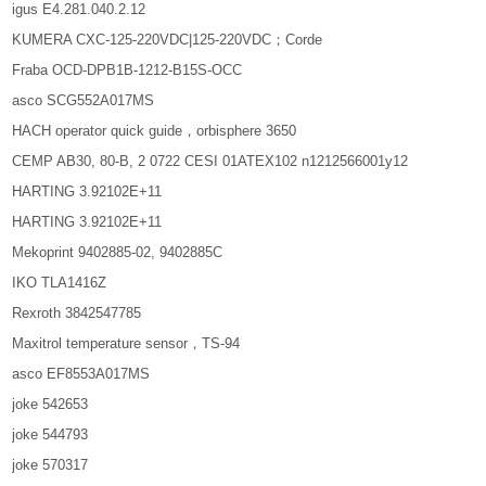
igus E4.281.040.2.12
KUMERA CXC-125-220VDC|125-220VDC；Corde
Fraba OCD-DPB1B-1212-B15S-OCC
asco SCG552A017MS
HACH operator quick guide，orbisphere 3650
CEMP AB30, 80-B, 2 0722 CESI 01ATEX102 n1212566001y12
HARTING 3.92102E+11
HARTING 3.92102E+11
Mekoprint 9402885-02, 9402885C
IKO TLA1416Z
Rexroth 3842547785
Maxitrol temperature sensor，TS-94
asco EF8553A017MS
joke 542653
joke 544793
joke 570317