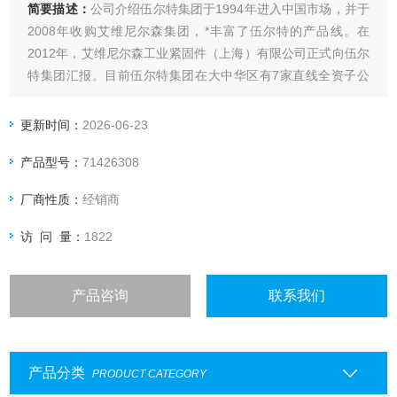
简要描述：
公司介绍伍尔特集团于1994年进入中国市场，并于
2008年收购艾维尼尔森集团，*丰富了伍尔特的产品线。在
2012年，艾维尼尔森工业紧固件（上海）有限公司正式向伍尔
特集团汇报。目前伍尔特集团在大中华区有7家直线全资子公
司，分别是伍尔特（中国）有限公司、伍尔特（天津）贸易有
限公司、伍尔特（广州）贸易有限公司、伍尔特（重庆）五金
更新时间：
2026-06-23
工具有限公司、伍尔特（沈阳）五金工具有限公司 德国伍尔特
产品型号：
71426308
扳手
厂商性质：
经销商
访 问 量：
1822
产品咨询
联系我们
产品分类
PRODUCT CATEGORY