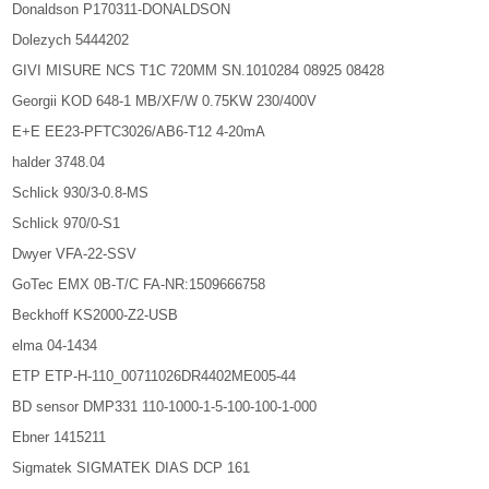
Donaldson P170311-DONALDSON
Dolezych 5444202
GIVI MISURE NCS T1C 720MM SN.1010284 08925 08428
Georgii KOD 648-1 MB/XF/W 0.75KW 230/400V
E+E EE23-PFTC3026/AB6-T12 4-20mA
halder 3748.04
Schlick 930/3-0.8-MS
Schlick 970/0-S1
Dwyer VFA-22-SSV
GoTec EMX 0B-T/C FA-NR:1509666758
Beckhoff KS2000-Z2-USB
elma 04-1434
ETP ETP-H-110_00711026DR4402ME005-44
BD sensor DMP331 110-1000-1-5-100-100-1-000
Ebner 1415211
Sigmatek SIGMATEK DIAS DCP 161