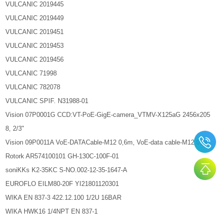
VULCANIC 2019445
VULCANIC 2019449
VULCANIC 2019451
VULCANIC 2019453
VULCANIC 2019456
VULCANIC 71998
VULCANIC 782078
VULCANIC SPIF. N31988-01
Vision 07P0001G CCD:VT-PoE-GigE-camera_VTMV-X125aG 2456x205
8, 2/3"
Vision 09P0011A VoE-DATACable-M12 0,6m, VoE-data cable-M12 0,6m
Rotork AR574100101 GH-130C-100F-01
soniKKs K2-35KC S-NO.002-12-35-1647-A
EUROFLO EILM80-20F YI21801120301
WIKA EN 837-3 422.12.100 1/2U 16BAR
WIKA HWK16 1/4NPT EN 837-1