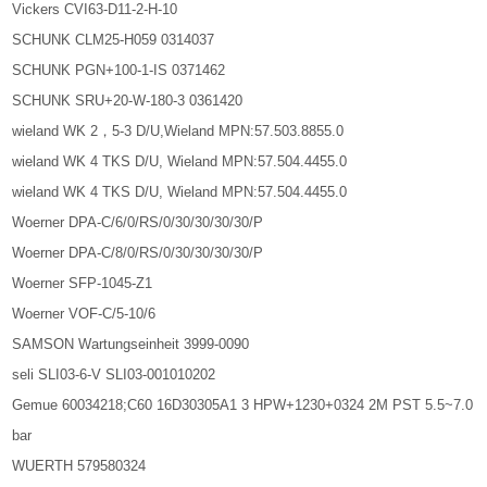
Vickers CVI63-D11-2-H-10
SCHUNK CLM25-H059 0314037
SCHUNK PGN+100-1-IS 0371462
SCHUNK SRU+20-W-180-3 0361420
wieland WK 2，5-3 D/U,Wieland MPN:57.503.8855.0
wieland WK 4 TKS D/U, Wieland MPN:57.504.4455.0
wieland WK 4 TKS D/U, Wieland MPN:57.504.4455.0
Woerner DPA-C/6/0/RS/0/30/30/30/30/P
Woerner DPA-C/8/0/RS/0/30/30/30/30/P
Woerner SFP-1045-Z1
Woerner VOF-C/5-10/6
SAMSON Wartungseinheit 3999-0090
seli SLI03-6-V SLI03-001010202
Gemue 60034218;C60 16D30305A1 3 HPW+1230+0324 2M PST 5.5~7.0
bar
WUERTH 579580324