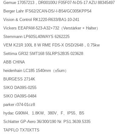
Gemue 17057213，DR00100U F05F07-N-DS-17 AZU 88345497
Berger Lahr IFS62/2CAN-DS/-I-B54/GC005KPP54
Vision & Control RK1220-R633/BA1-10-241
Vickers EEAPAM-523-A32+732（Verstärker + Halter）
Stemmann LP60SL40WAYS 6262225
VEM K21R 100L 8 W RME FDS-X DSD/2648，0.75kw
Settima GR32 SMT168 55LRPS2B35 023628
ABB CHINA
heidenhain LC185 1540mm（±5um）
BURGESS 2714K
SIKO DA09S-0255
SIKO DA09S-0484
parker r374-01cz8
hydac G90M4、1.8KW、380V、F、IP55、B5
Schlatter GP-Aero 36/300/190 Nr. PS1.3639.5335
TAPFLO TX70XTTS