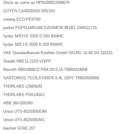
Druck as same as HPN180822099679
GOYEN CA45DD010-305/24V
vieweg ECO-PEN700
parker PGP511M0140CS2D3NE5E3B1B1 3349111715
hydac M/EH-E 0330 D 020 BN4HC
hydac M/EJ-E 0500 D 020 BN4HC
VKK Standardkessel Koethen GmbH SKLRG 16-40;SN.316115
Staubli RBE11-2103-VD/PP
Rexroth R901088622 PR4-3X/3,15-700RA01M08
SARTORIUS 7S13LSY00076 6.4L 150℃ TN650500666
THORLABS LDM56/M
THORLABS PDA100A2
ABB 360-500390
Union UTS-4520305/E8N
Union UTS-4520305/M1
baumer GI341.207