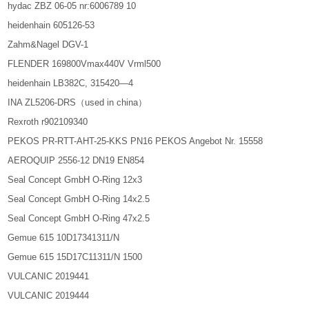
hydac ZBZ 06-05 nr:6006789 10
heidenhain 605126-53
Zahm&Nagel DGV-1
FLENDER 169800Vmax440V Vrml500
heidenhain LB382C, 315420—4
INA ZL5206-DRS（used in china）
Rexroth r902109340
PEKOS PR-RTT-AHT-25-KKS PN16 PEKOS Angebot Nr. 15558
AEROQUIP 2556-12 DN19 EN854
Seal Concept GmbH O-Ring 12x3
Seal Concept GmbH O-Ring 14x2.5
Seal Concept GmbH O-Ring 47x2.5
Gemue 615 10D17341311/N
Gemue 615 15D17C11311/N 1500
VULCANIC 2019441
VULCANIC 2019444