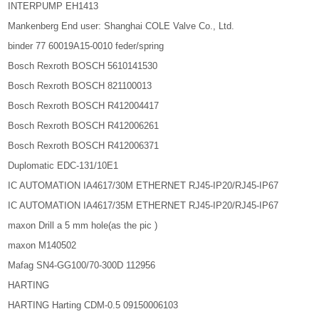
INTERPUMP EH1413
Mankenberg End user: Shanghai COLE Valve Co., Ltd.
binder 77 60019A15-0010 feder/spring
Bosch Rexroth BOSCH 5610141530
Bosch Rexroth BOSCH 821100013
Bosch Rexroth BOSCH R412004417
Bosch Rexroth BOSCH R412006261
Bosch Rexroth BOSCH R412006371
Duplomatic EDC-131/10E1
IC AUTOMATION IA4617/30M ETHERNET RJ45-IP20/RJ45-IP67
IC AUTOMATION IA4617/35M ETHERNET RJ45-IP20/RJ45-IP67
maxon Drill a 5 mm hole(as the pic )
maxon M140502
Mafag SN4-GG100/70-300D 112956
HARTING
HARTING Harting CDM-0.5 09150006103