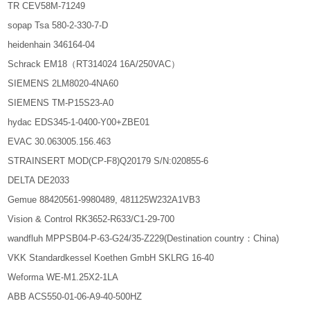
TR CEV58M-71249
sopap Tsa 580-2-330-7-D
heidenhain 346164-04
Schrack EM18（RT314024 16A/250VAC）
SIEMENS 2LM8020-4NA60
SIEMENS TM-P15S23-A0
hydac EDS345-1-0400-Y00+ZBE01
EVAC 30.063005.156.463
STRAINSERT MOD(CP-F8)Q20179 S/N:020855-6
DELTA DE2033
Gemue 88420561-9980489, 481125W232A1VB3
Vision & Control RK3652-R633/C1-29-700
wandfluh MPPSB04-P-63-G24/35-Z229(Destination country：China)
VKK Standardkessel Koethen GmbH SKLRG 16-40
Weforma WE-M1.25X2-1LA
ABB ACS550-01-06-A9-40-500HZ