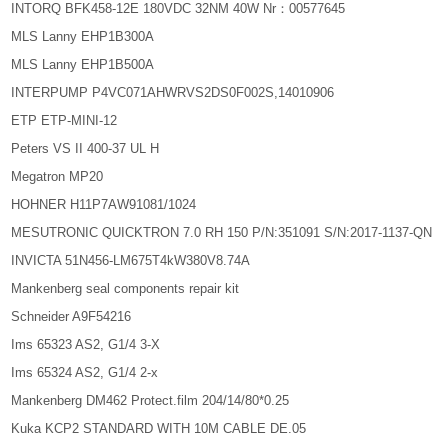
INTORQ BFK458-12E 180VDC 32NM 40W Nr：00577645
MLS Lanny EHP1B300A
MLS Lanny EHP1B500A
INTERPUMP P4VC071AHWRVS2DS0F002S,14010906
ETP ETP-MINI-12
Peters VS II 400-37 UL H
Megatron MP20
HOHNER H11P7AW91081/1024
MESUTRONIC QUICKTRON 7.0 RH 150 P/N:351091 S/N:2017-1137-QN
INVICTA 51N456-LM675T4kW380V8.74A
Mankenberg seal components repair kit
Schneider A9F54216
Ims 65323 AS2, G1/4 3-X
Ims 65324 AS2, G1/4 2-x
Mankenberg DM462 Protect.film 204/14/80*0.25
Kuka KCP2 STANDARD WITH 10M CABLE DE.05