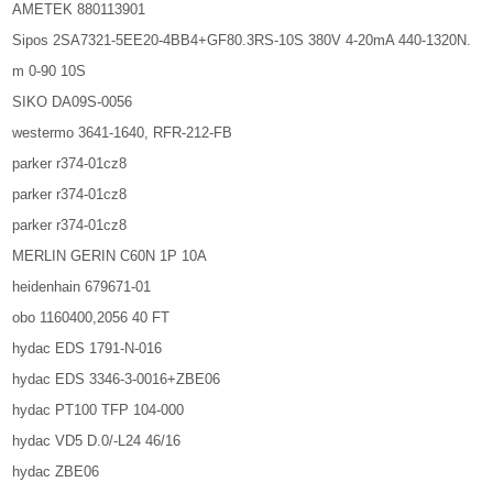
AMETEK 880113901
Sipos 2SA7321-5EE20-4BB4+GF80.3RS-10S 380V 4-20mA 440-1320N.
m 0-90 10S
SIKO DA09S-0056
westermo 3641-1640, RFR-212-FB
parker r374-01cz8
parker r374-01cz8
parker r374-01cz8
MERLIN GERIN C60N 1P 10A
heidenhain 679671-01
obo 1160400,2056 40 FT
hydac EDS 1791-N-016
hydac EDS 3346-3-0016+ZBE06
hydac PT100 TFP 104-000
hydac VD5 D.0/-L24 46/16
hydac ZBE06