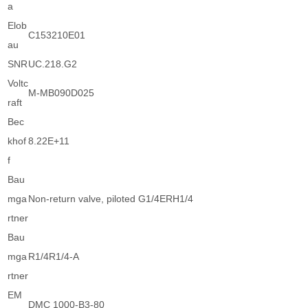
a
Elob
C153210E01
au
SNR
UC.218.G2
Voltc
M-MB090D025
raft
Bec
khof
8.22E+11
f
Bau
mga
Non-return valve, piloted G1/4ERH1/4
rtner
Bau
mga
R1/4R1/4-A
rtner
EM
DMC 1000-B3-80