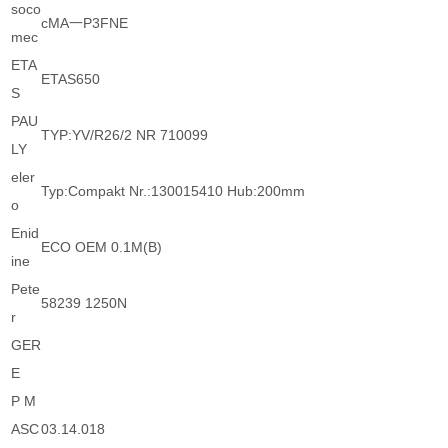
soco
cMA一P3FNE
mec
ETA
ETAS650
S
PAU
TYP:YV/R26/2 NR 710099
LY
eler
Typ:Compakt Nr.:130015410 Hub:200mm
o
Enid
ECO OEM 0.1M(B)
ine
Pete
58239 1250N
r
GER
E
P M
ASC
03.14.018