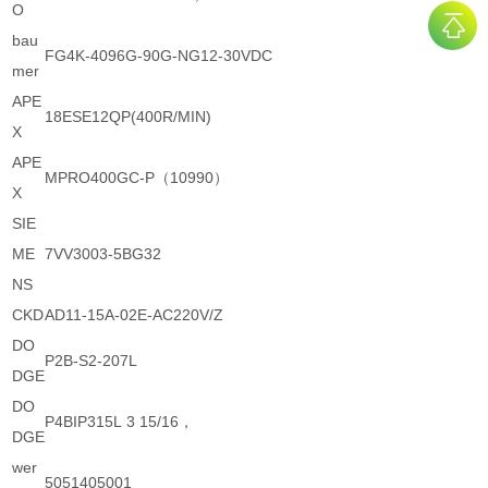
O
bau
FG4K-4096G-90G-NG12-30VDC
mer
APE
18ESE12QP(400R/MIN)
X
APE
MPRO400GC-P（10990）
X
SIE
ME
7VV3003-5BG32
NS
CKD
AD11-15A-02E-AC220V/Z
DO
P2B-S2-207L
DGE
DO
P4BIP315L 3 15/16，
DGE
wer
5051405001