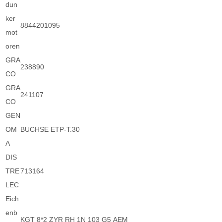
dun
ker
8844201095
mot
oren
GRA
238890
CO
GRA
241107
CO
GEN
OM
BUCHSE ETP-T.30
A
DIS
TRE
713164
LEC
Eich
enb
KGT 8*2 ZYR RH 1N 103 G5 AEM