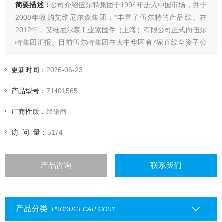
简要描述：
公司介绍伍尔特集团于1994年进入中国市场，并于
2008年收购艾维尼尔森集团，*丰富了伍尔特的产品线。在
2012年，艾维尼尔森工业紧固件（上海）有限公司正式向伍尔
特集团汇报。目前伍尔特集团在大中华区有7家直线全资子公
司，分别是伍尔特（中国）有限公司、伍尔特（天津）贸易有
限公司、伍尔特（广州）贸易有限公司、伍尔特（重庆）五金
更新时间：
2026-06-23
工具有限公司、德国伍尔特工具、套筒
产品型号：
71401565
厂商性质：
经销商
访 问 量：
5174
产品咨询
联系我们
产品分类
PRODUCT CATEGORY