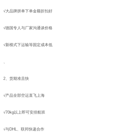
√大品牌拼单下单金额折扣好
√德国专人与厂家沟通谈价格
√新模式下运输等固定成本低
、
2、货期准且快
√产品全部空运直飞上海
√70kg以上即可安排航班
√与DHL、联邦快递合作