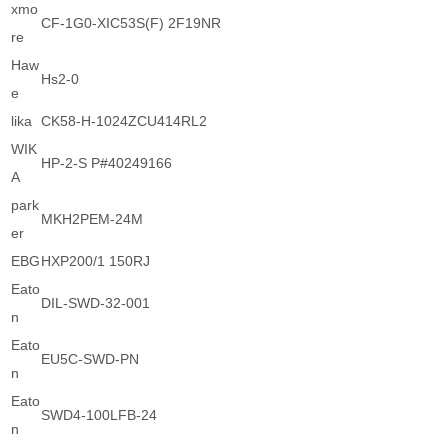
xmo
CF-1G0-XIC53S(F) 2F19NR
re
Haw
Hs2-0
e
lika
CK58-H-1024ZCU414RL2
WIK
HP-2-S P#40249166
A
park
MKH2PEM-24M
er
EBG
HXP200/1 150RJ
Eato
DIL-SWD-32-001
n
Eato
EU5C-SWD-PN
n
Eato
SWD4-100LFB-24
n