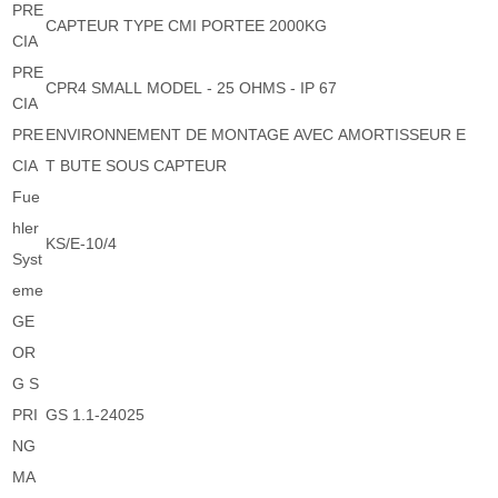
PRE
CAPTEUR TYPE CMI PORTEE 2000KG
CIA
PRE
CPR4 SMALL MODEL - 25 OHMS - IP 67
CIA
PRE
ENVIRONNEMENT DE MONTAGE AVEC AMORTISSEUR E
CIA
T BUTE SOUS CAPTEUR
Fue
hler
KS/E-10/4
Syst
eme
GE
OR
G S
PRI
GS 1.1-24025
NG
MA