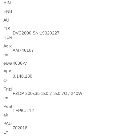
HIN
ENB
AU
FIS
DVC2000 SN:19029227
HER
Adix
AM746107
en
elwa
4636-V
ELS
0.148.130
O
Frizl
FZDP 200x35-3x0,7 3x0,7Ω / 240W
en
Pent
TEP6UL12
air
PAU
702018
LY