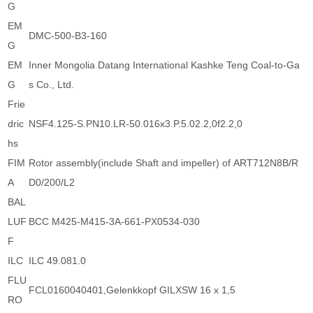
G
EM
DMC-500-B3-160
G
EM
Inner Mongolia Datang International Kashke Teng Coal-to-Ga
G
s Co., Ltd.
Frie
dric
NSF4.125-S.PN10.LR-50.016x3.P.5.02.2,0f2.2,0
hs
FIM
Rotor assembly(include Shaft and impeller) of ART712N8B/R
A
D0/200/L2
BAL
LUF
BCC M425-M415-3A-661-PX0534-030
F
ILC
ILC 49.081.0
FLU
FCL0160040401,Gelenkkopf GILXSW 16 x 1,5
RO