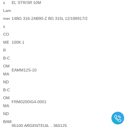
s
EL STR/SR 10M
Lam
mer
14BG 316-2AB90-Z BG 315L 12/188917/2
s
CO
ME
100K.1
R
B-C
OM
EAMM12S-10
MA
ND
B-C
OM
FRM0200IG4-0001
MA
ND
BAM
95100 ARGENTEUIL，360125