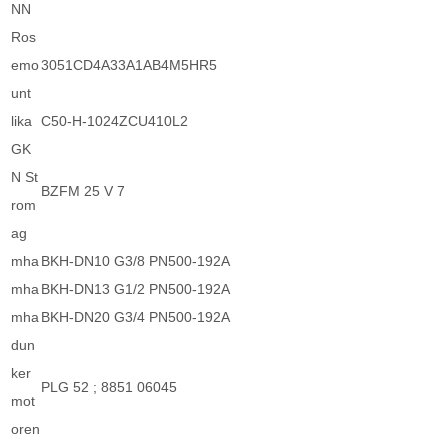
NN
Ros
emo
3051CD4A33A1AB4M5HR5
unt
lika
C50-H-1024ZCU410L2
GK
N St
BZFM 25 V 7
rom
ag
mha
BKH-DN10 G3/8 PN500-192A
mha
BKH-DN13 G1/2 PN500-192A
mha
BKH-DN20 G3/4 PN500-192A
dun
ker
PLG 52 ; 8851 06045
mot
oren