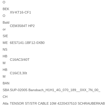
O
BEK
XV-KT16-CF1
O
Bald
CEM3584T HP2
or
SIE
ME
6ES7141-1BF12-0XB0
NS
HB
C16AC3/40T
M
HB
C16iC3,30t
M
BAN
SBA
SUP-02005 Bansbach_H1H1_4G_070_189__0XX_7N_00_
CH
Atla
TENSOR ST/STR CABLE 10M 4220437510 SCHRAUBERKAB