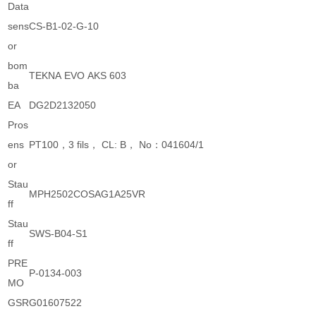
Data
sens
CS-B1-02-G-10
or
bom
TEKNA EVO AKS 603
ba
EA
DG2D2132050
Pros
ens
PT100，3 fils， CL: B， No：041604/1
or
Stau
MPH2502COSAG1A25VR
ff
Stau
SWS-B04-S1
ff
PRE
P-0134-003
MO
GSR
G01607522