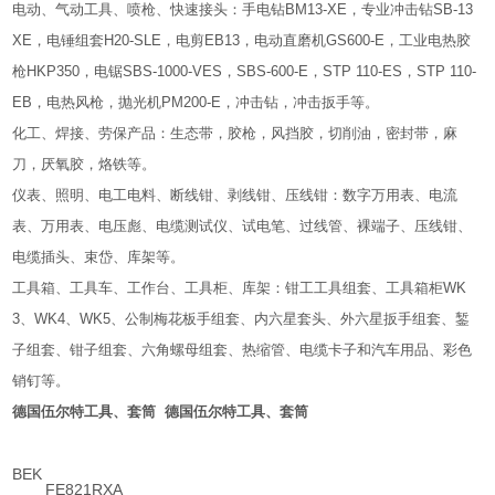
电动、气动工具、喷枪、快速接头：手电钻BM13-XE，专业冲击钻SB-13
XE，电锤组套H20-SLE，电剪EB13，电动直磨机GS600-E，工业电热胶
枪HKP350，电锯SBS-1000-VES，SBS-600-E，STP 110-ES，STP 110-
EB，电热风枪，抛光机PM200-E，冲击钻，冲击扳手等。
化工、焊接、劳保产品：生态带，胶枪，风挡胶，切削油，密封带，麻
刀，厌氧胶，烙铁等。
仪表、照明、电工电料、断线钳、剥线钳、压线钳：数字万用表、电流
表、万用表、电压彪、电缆测试仪、试电笔、过线管、裸端子、压线钳、
电缆插头、束岱、库架等。
工具箱、工具车、工作台、工具柜、库架：钳工工具组套、工具箱柜WK
3、WK4、WK5、公制梅花板手组套、内六星套头、外六星扳手组套、錾
子组套、钳子组套、六角螺母组套、热缩管、电缆卡子和汽车用品、彩色
销钉等。
德国伍尔特工具、套筒
德国伍尔特工具、套筒
BEK
FE821RXA