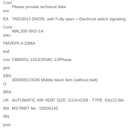
Com
Please provide technical data
em
EA
TA553013 DN200, with Fully open = Electrical switch signaling
Cont
WAL305-5KO-1A
elec
PMV
EP5 4-20MA
koll
mor
CB06551 115/230VAC 1/3Phase
gen
EBS
300/0001/3036 Middle black item (without belt)
O
BRA
UK
AUTOMATIC AIR VENT SIZE: G1/4+G3/8 - TYPE: EA122-BA -
MA
MS PART No.: 03005145
NN
putz