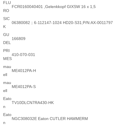
FLU
FCR0160040401 ,Gelenkkopf GIXSW 16 x 1,5
RO
SIC
06380082；6-112147-1024 HD20-S31;P/N:AX-0011797
K
GU
166809
DEL
PRI
410-070-031
MES
mau
ME4012PA-H
ell
mau
ME4012PA-S
ell
Eato
TV10DLCN7RA430-HK
n
Eato
NGC308032E Eaton CUTLER HAMMERM
n