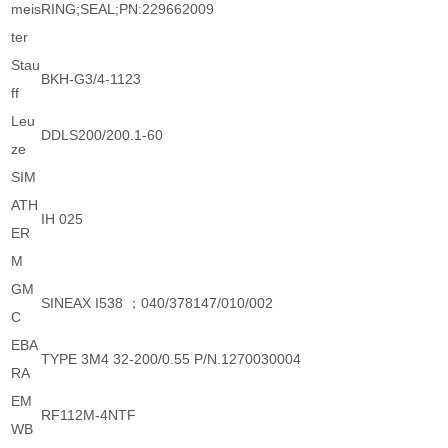
meis
RING;SEAL;PN:229662009
ter
Stau
BKH-G3/4-1123
ff
Leu
DDLS200/200.1-60
ze
SIM
ATH
IH 025
ER
M
GM
SINEAX I538 ；040/378147/010/002
C
EBA
TYPE 3M4 32-200/0.55 P/N.1270030004
RA
EM
RF112M-4NTF
WB