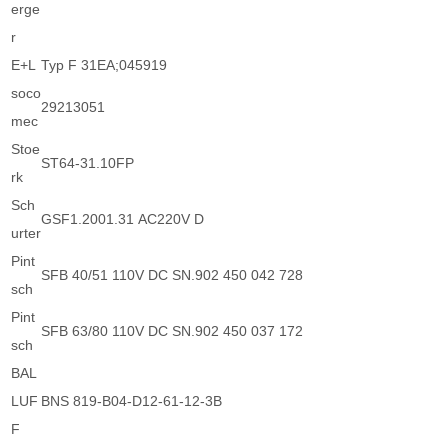
erge
r
E+L
Typ F 31EA;045919
soco
29213051
mec
Stoe
ST64-31.10FP
rk
Sch
GSF1.2001.31 AC220V D
urter
Pint
SFB 40/51 110V DC SN.902 450 042 728
sch
Pint
SFB 63/80 110V DC SN.902 450 037 172
sch
BAL
LUF
BNS 819-B04-D12-61-12-3B
F