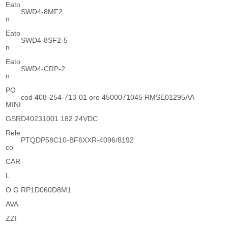
Eato
SWD4-8MF2
n
Eato
SWD4-8SF2-5
n
Eato
SWD4-CRP-2
n
PO
cod 408-254-713-01 oro 4500071045 RMSE01295AA
MINI
GSR
D40231001 182 24VDC
Rele
PTQDP58C10-BF6XXR-4096/8192
co
CAR
L
O G
RP1D060D8M1
AVA
ZZI