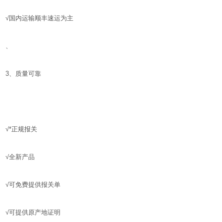
√国内运输顺丰速运为主
、
3、质量可靠
√*正规报关
√全新产品
√可免费提供报关单
√可提供原产地证明