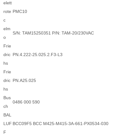
elett
rote
PMC10
c
elm
S/N: TAM15250351 P/N: TAM-20/230VAC
o
Frie
dric
PN.4.222-25.025.2.F3-L3
hs
Frie
dric
PN.A25.025
hs
Bus
0486 000 590
ch
BAL
LUF
BCC09F5 BCC M425-M415-3A-661-PX0534-030
F