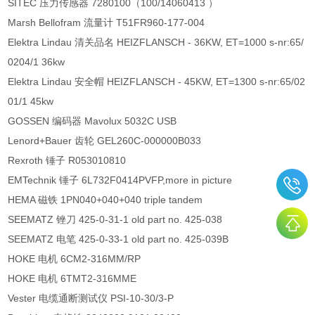
SITEC 压力传感器 7280100（100/14060413 ）
Marsh Bellofram 流量计 T51FR960-177-004
Elektra Lindau 清关品名 HEIZFLANSCH - 36KW, ET=1000 s-nr:65/
0204/1 36kw
Elektra Lindau 安全帽 HEIZFLANSCH - 45KW, ET=1300 s-nr:65/02
01/1 45kw
GOSSEN 编码器 Mavolux 5032C USB
Lenord+Bauer 齿轮 GEL260C-000000B033
Rexroth 锤子 R053010810
EMTechnik 锤子 6L732F0414PVFP,more in picture
HEMA 磁铁 1PN040+040+040 triple tandem
SEEMATZ 锉刀 425-0-31-1 old part no. 425-038
SEEMATZ 电笔 425-0-33-1 old part no. 425-039B
HOKE 电机 6CM2-316MM/RP
HOKE 电机 6TMT2-316MME
Vester 电缆通断测试仪 PSI-10-30/3-P