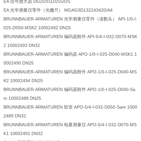
EA 信号放大器 DG2D3111015/OS
EA 光学测量仪零件（光栅尺） MGAG3D132243420/A4
BRUNNBAUER-ARMATUREN 光学测量仪零件（读数头） API-1/0-I-
025-D050-MSK2 10002492 DN25
BRUNNBAUER-ARMATUREN 编码器附件 API-5/4-I-032-D070-MSK
2 10002493 DN32
BRUNNBAUER-ARMATUREN 编码器 APO-1/0-I-025-D040-MSK1 1
0002490 DN25
BRUNNBAUER-ARMATUREN 编码器附件 APO-1/0-I-025-D040-MS
K2 10002494 DN25
BRUNNBAUER-ARMATUREN 编码器附件 APO-1/0-I-025-D040-Sa
m 10002488 DN25
BRUNNBAUER-ARMATUREN 软管 APO-5/4-I-032-D050-Sam 1000
2489 DN32
BRUNNBAUER-ARMATUREN 电量测量仪 APO-5/4-I-032-D070-MS
K1 10002491 DN32