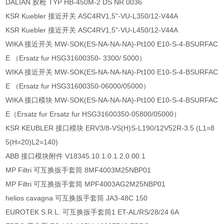
DALIAN 胶枪 TYP HB-450M-2 DS NR.0036
KSR Kuebler 接近开关 ASC4RV1,5"-VU-L350/12-V44A
KSR Kuebler 接近开关 ASC4RV1,5"-VU-L450/12-V44A
WIKA 接近开关 MW-SOK(ES-NA-NA-NA)-Pt100 E10-S-4-BSURFAC
E （Ersatz fur HSG31600350- 3300/ 5000）
WIKA 接近开关 MW-SOK(ES-NA-NA-NA)-Pt100 E10-S-4-BSURFAC
E （Ersatz fur HSG31600350-06000/05000）
WIKA 接口模块 MW-SOK(ES-NA-NA-NA)-Pt100 E10-S-4-BSURFAC
E（Ersatz fur Ersatz fur HSG31600350-05800/05000）
KSR KEUBLER 接口模块 ERV3/8-VS(H)S-L190/12V52R-3.5 (L1=8
5(H=20)L2=140)
ABB 接口模块附件 V18345.10.1.0.1.2.0.00.1
MP Filtri 可互换扳手套筒 8MF4003M25NBP01
MP Filtri 可互换扳手套筒 MPF4003AG2M25NBP01
helios cavagna 可互换扳手套筒 JA3-48C 150
EUROTEK S.R.L. 可互换扳手套筒1 ET-AL/RS/28/24 6A