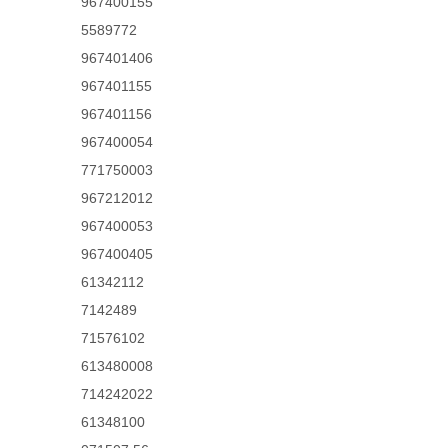
967400155
5589772
967401406
967401155
967401156
967400054
771750003
967212012
967400053
967400405
61342112
7142489
71576102
613480008
714242022
61348100