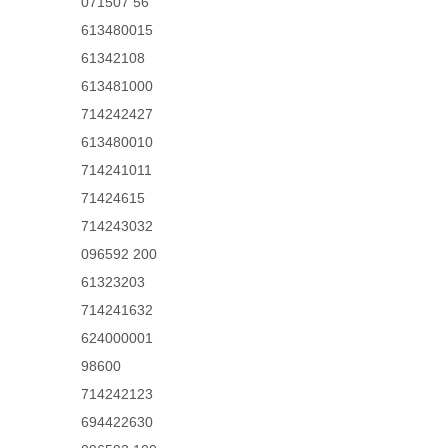
071507 56
613480015
61342108
613481000
714242427
613480010
714241011
71424615
714243032
096592 200
61323203
714241632
624000001
98600
714242123
694422630