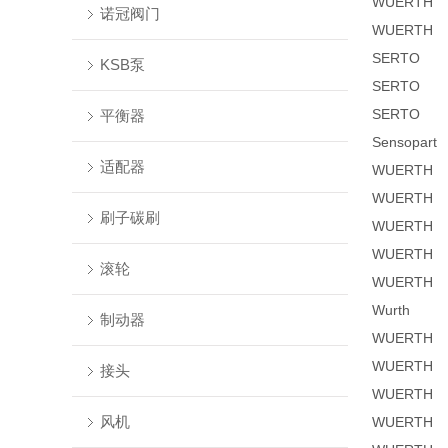
WUERTH
诺冠阀门
WUERTH
SERTO
KSB泵
SERTO
SERTO
平衡器
Sensopart
适配器
WUERTH
WUERTH
刷子碳刷
WUERTH
WUERTH
滚轮
WUERTH
Wurth
制动器
WUERTH
WUERTH
接头
WUERTH
风机
WUERTH