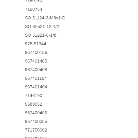
7150750
7150754
SO 51124-3-M8x1-D
SO-42521-12-1/2
SO 51221-6-1/8
978-51344
967400156
967401405
967400408
967401154
967401404
7146190
5589052
967400406
967400055
771750002