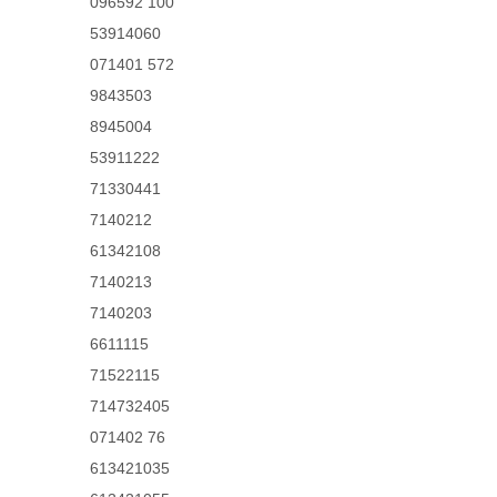
096592 100
53914060
071401 572
9843503
8945004
53911222
71330441
7140212
61342108
7140213
7140203
6611115
71522115
714732405
071402 76
613421035