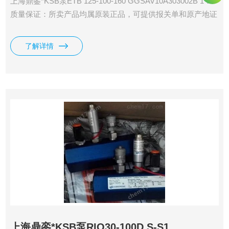
上海鼎銮*KSB泵ETB 125-100-160 GGSAV10A303002B 1：
质量保证：所卖产品均属原装正品，可提供报关单和原产地证
明 2：合作方式：预付30%给国外订货，货到上海全款发货。
了解详情
上海鼎銮*KSB泵RIO30-100D S-S1