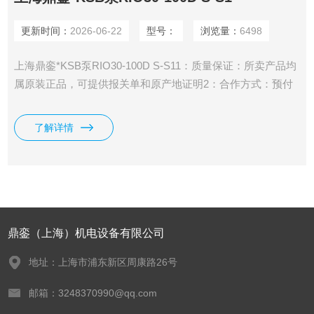
更新时间：
2026-06-22
型号：
浏览量：
6498
上海鼎銮*KSB泵RIO30-100D S-S11：质量保证：所卖产品均
属原装正品，可提供报关单和原产地证明2：合作方式：预付
30%给国外订货，货到上海全款发货。
了解详情
鼎銮（上海）机电设备有限公司
地址：上海市浦东新区周康路26号
邮箱：3248370990@qq.com