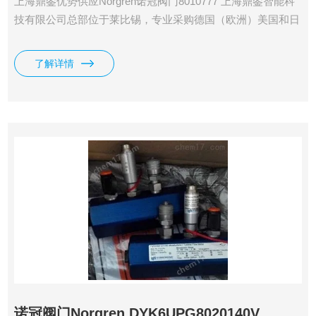
上海鼎銮优势供应Norgren诺冠阀门8010777 上海鼎銮智能科
技有限公司总部位于莱比锡，专业采购德国（欧洲）美国和日
本工控产品·仪器仪表及备品备件 业务：张
了解详情
诺冠阀门Norgren DYK6UPG8020140V