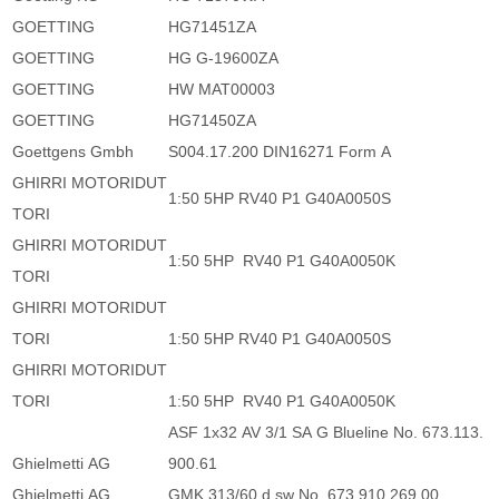
GOETTING
HG71451ZA
GOETTING
HG G-19600ZA
GOETTING
HW MAT00003
GOETTING
HG71450ZA
Goettgens Gmbh
S004.17.200 DIN16271 Form A
GHIRRI MOTORIDUT
1:50 5HP RV40 P1 G40A0050S
TORI
GHIRRI MOTORIDUT
1:50 5HP RV40 P1 G40A0050K
TORI
GHIRRI MOTORIDUT
TORI
1:50 5HP RV40 P1 G40A0050S
GHIRRI MOTORIDUT
TORI
1:50 5HP RV40 P1 G40A0050K
ASF 1x32 AV 3/1 SA G Blueline No. 673.113.
Ghielmetti AG
900.61
Ghielmetti AG
GMK 313/60 d sw No. 673.910.269.00