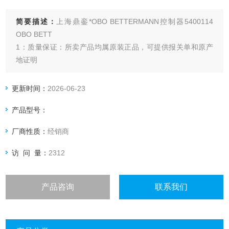
简要描述：
上海鼎銮*OBO BETTERMANN控制器5400114
OBO BETT
1：质量保证：所卖产品均属原装正品，可提供报关单和原产
地证明
2：合作方式：预付30%给国外订货，货到上海全款发货。
更新时间：
2026-06-23
产品型号：
厂商性质：
经销商
访 问 量：
2312
产品咨询
联系我们