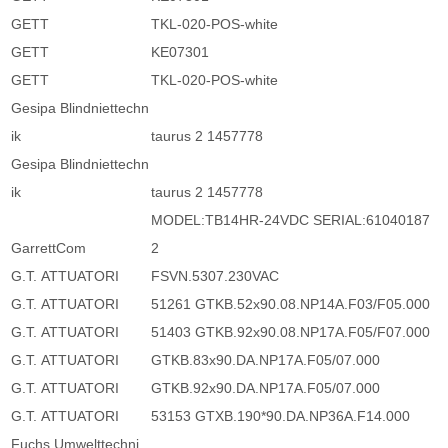
GETT
TKL-020-POS-white
GETT
KE07301
GETT
TKL-020-POS-white
Gesipa Blindniettechn
ik
taurus 2 1457778
Gesipa Blindniettechn
ik
taurus 2 1457778
MODEL:TB14HR-24VDC SERIAL:61040187
GarrettCom
2
G.T. ATTUATORI
FSVN.5307.230VAC
G.T. ATTUATORI
51261 GTKB.52x90.08.NP14A.F03/F05.000
G.T. ATTUATORI
51403 GTKB.92x90.08.NP17A.F05/F07.000
G.T. ATTUATORI
GTKB.83x90.DA.NP17A.F05/07.000
G.T. ATTUATORI
GTKB.92x90.DA.NP17A.F05/07.000
G.T. ATTUATORI
53153 GTXB.190*90.DA.NP36A.F14.000
Fuchs Umwelttechni