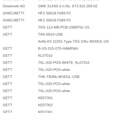
Ghielmetti AG
GMK 313/60 d rt No. 673.910.269.02
GHIELMETTI
HF2.S0618.F689.P2
GHIELMETTI
HF2.S0618.F689.P2
GETT
TKG-113-MB-PCB-USB/PS2-US
GETT
TKK-6810-USB
ArtNr.KS 22251 Type.TKS-105c-MODUL-US
GETT
B-US-S15-075-HAWEMA
GETT
KL07010
GETT
TKL-020-POS-WHITE, KL07010
GETT
TKL-020-POS-white
GETT
THK-TB38b-MODUL-USB
GETT
TKL-020-POS-white
GETT
TKL-020-POS-white
GETT
KE07301
GETT
KE07302
GETT
KE07301