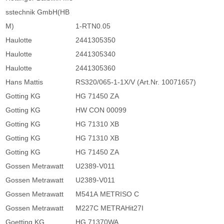
sstechnik GmbH(HB
M)
1-RTN0.05
Haulotte
2441305350
Haulotte
2441305340
Haulotte
2441305360
Hans Mattis
RS320/065-1-1X/V (Art.Nr. 10071657)
Gotting KG
HG 71450 ZA
Gotting KG
HW CON 00099
Gotting KG
HG 71310 XB
Gotting KG
HG 71310 XB
Gotting KG
HG 71450 ZA
Gossen Metrawatt
U2389-V011
Gossen Metrawatt
U2389-V011
Gossen Metrawatt
M541A METRISO C
Gossen Metrawatt
M227C METRAHit27I
Goetting KG
HG 71370WA