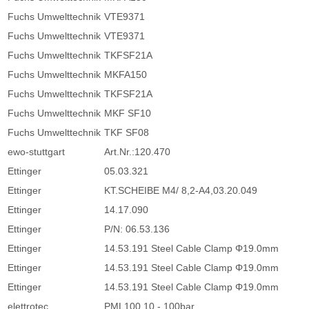
Fuchs Umwelttechnik
VTE9371
Fuchs Umwelttechnik
VTE9371
Fuchs Umwelttechnik
TKFSF21A
Fuchs Umwelttechnik
MKFA150
Fuchs Umwelttechnik
TKFSF21A
Fuchs Umwelttechnik
MKF SF10
Fuchs Umwelttechnik
TKF SF08
ewo-stuttgart
Art.Nr.:120.470
Ettinger
05.03.321
Ettinger
KT.SCHEIBE M4/ 8,2-A4,03.20.049
Ettinger
14.17.090
Ettinger
P/N: 06.53.136
Ettinger
14.53.191 Steel Cable Clamp Φ19.0mm
Ettinger
14.53.191 Steel Cable Clamp Φ19.0mm
Ettinger
14.53.191 Steel Cable Clamp Φ19.0mm
elettrotec
PML100 10 - 100bar