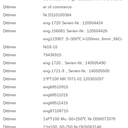
Dittmer
er of commerce
Dittmer
Nr.D110100364
Dittmer
eng-1720 Serien-Nr.: 120504424
Dittmer
eng-156081 Serien-Nr.: 120504426
eng123907 ,0~300℃ l=100mm, 6mm ,X6Cr
Dittmer
Ni18-10
Dittmer
79436915
Dittmer
eng-1720，Serien-Nr.: 140505490
Dittmer
eng-1721-9，Serien-Nr.: 140505500
Dittmer
1*PT100 NR:7071-01 120303207
Dittmer
eng68510915
Dittmer
eng68511015
Dittmer
eng68511415
Dittmer
eng87108715
Dittmer
1xPT100 Mu -50+250℃ Nr:D09/073378
Dittmer
1*pt100 -50-250 Nr:D03/063146