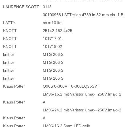
LAURENCE SCOTT
0118
00100968 LATTYflon 4789 in 32 mm vkt. 1 B
LATTY
ox = 10 lfm.
KNOTT
25142-152,4x25
KNOTT
101717.01
KNOTT
101719.02
knitter
MTG 206 S
knitter
MTG 206 S
knitter
MTG 206 S
knitter
MTG 206 S
Klaus Potter
Q96S 0-300V（0-300EQ96SV）
LM96-16.2 mit Varistor Umax=250V Imax=2
Klaus Potter
A
LM96-24.2 mit Varistor Umax=250V Imax=2
Klaus Potter
A
Klaus Potter
LM96-16.2 5mm LED gelb