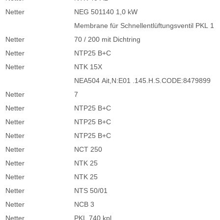
Netter
NEG 501140 1,0 kW
Membrane für Schnellentlüftungsventil PKL 1
Netter
70 / 200 mit Dichtring
Netter
NTP25 B+C
Netter
NTK 15X
NEA504 Ait,N:E01 .145.H.S.CODE:8479899
Netter
7
Netter
NTP25 B+C
Netter
NTP25 B+C
Netter
NTP25 B+C
Netter
NCT 250
Netter
NTK 25
Netter
NTK 25
Netter
NTS 50/01
Netter
NCB 3
Netter
PKL 740 kpl.