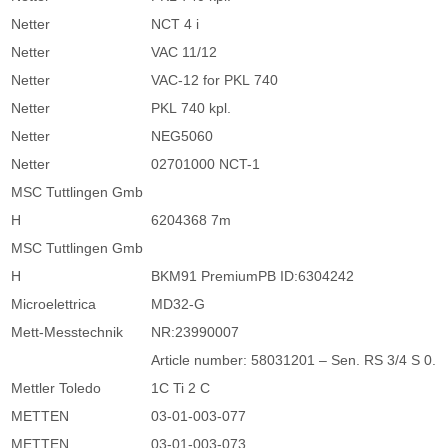
Netter
NCT 4 i
Netter
VAC 11/12
Netter
VAC-12 for PKL 740
Netter
PKL 740 kpl.
Netter
NEG5060
Netter
02701000 NCT-1
MSC Tuttlingen Gmb
H
6204368 7m
MSC Tuttlingen Gmb
H
BKM91 PremiumPB ID:6304242
Microelettrica
MD32-G
Mett-Messtechnik
NR:23990007
Article number: 58031201 – Sen. RS 3/4 S 0.
Mettler Toledo
1C Ti 2 C
METTEN
03-01-003-077
METTEN
03-01-003-073