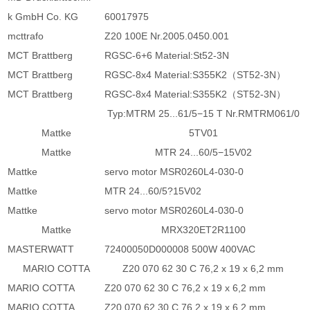
k GmbH Co. KG
60017975
mcttrafo
Z20 100E Nr.2005.0450.001
MCT Brattberg
RGSC-6+6 Material:St52-3N
MCT Brattberg
RGSC-8x4 Material:S355K2（ST52-3N）
MCT Brattberg
RGSC-8x4 Material:S355K2（ST52-3N）
Typ:MTRM 25...61/5−15 T Nr.RMTRM061/0
Mattke
5TV01
Mattke
MTR 24...60/5−15V02
Mattke
servo motor MSR0260L4-030-0
Mattke
MTR 24...60/5?15V02
Mattke
servo motor MSR0260L4-030-0
Mattke
MRX320ET2R1100
MASTERWATT
72400050D000008 500W 400VAC
MARIO COTTA
Z20 070 62 30 C 76,2 x 19 x 6,2 mm
MARIO COTTA
Z20 070 62 30 C 76,2 x 19 x 6,2 mm
MARIO COTTA
Z20 070 62 30 C 76,2 x 19 x 6,2 mm