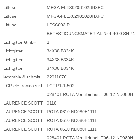
Litfuse
MFGA-FLEX02981028HXFC
Litfuse
MFGA-FLEX02981028HXFC
Litfuse
LPSC003ID
BEFESTIGUNGSMATERIAL Nr.4-40-0 SN 41
Lichtgitter GmbH
2
Lichtgitter
34X38 B334K
Lichtgitter
34X38 B334K
Lichtgitter
34X38 B334K
lecomble & schmitt
2201107C
LCR elettronica s.r.l.
LCF1/1-1-502
028401 ROTA Ventileinheit T06-12 ND080H
LAURENCE SCOTT
0118
LAURENCE SCOTT
ROTA 0610 ND080H1111
LAURENCE SCOTT
ROTA 0610 ND080H1111
LAURENCE SCOTT
ROTA 0610 ND080H1111
028401 ROTA Ventileinheit T06-12 ND080H