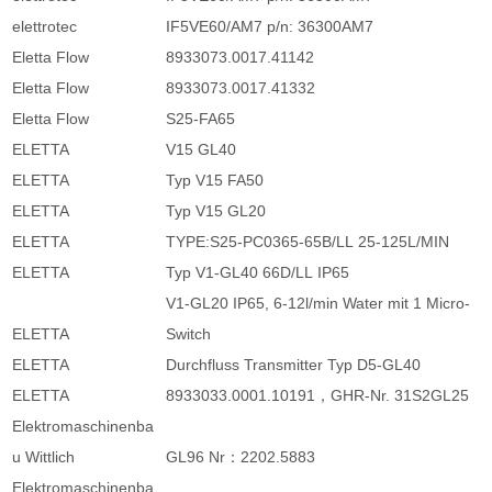
elettrotec
IF5VE60/AM7 p/n: 36300AM7
Eletta Flow
8933073.0017.41142
Eletta Flow
8933073.0017.41332
Eletta Flow
S25-FA65
ELETTA
V15 GL40
ELETTA
Typ V15 FA50
ELETTA
Typ V15 GL20
ELETTA
TYPE:S25-PC0365-65B/LL 25-125L/MIN
ELETTA
Typ V1-GL40 66D/LL IP65
V1-GL20 IP65, 6-12l/min Water mit 1 Micro-
ELETTA
Switch
ELETTA
Durchfluss Transmitter Typ D5-GL40
ELETTA
8933033.0001.10191，GHR-Nr. 31S2GL25
Elektromaschinenba
u Wittlich
GL96 Nr：2202.5883
Elektromaschinenba