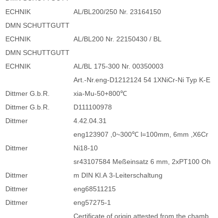
ECHNIK
AL/BL200/250 Nr. 23164150
DMN SCHUTTGUTT
ECHNIK
AL/BL200 Nr. 22150430 / BL
DMN SCHUTTGUTT
ECHNIK
AL/BL 175-300 Nr. 00350003
Art.-Nr.eng-D1212124 54 1XNiCr-Ni Typ K-E
Dittmer G.b.R.
xia-Mu-50+800℃
Dittmer G.b.R.
D111100978
Dittmer
4.42.04.31
eng123907 ,0~300℃ l=100mm, 6mm ,X6Cr
Dittmer
Ni18-10
sr43107584 Meßeinsatz 6 mm, 2xPT100 Oh
Dittmer
m DIN Kl.A 3-Leiterschaltung
Dittmer
eng68511215
Dittmer
eng57275-1
Certificate of origin attested from the chamb