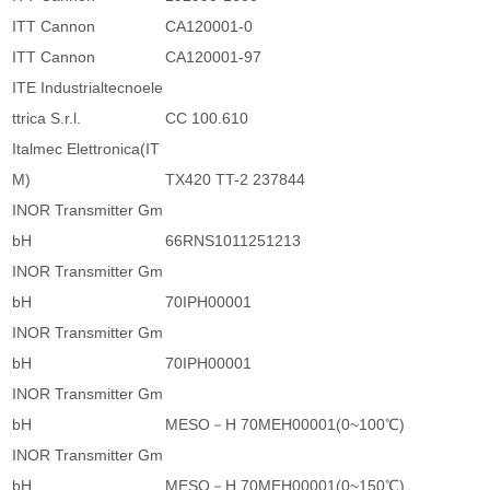
ITT Cannon
CA120001-0
ITT Cannon
CA120001-97
ITE Industrialtecnoele
ttrica S.r.l.
CC 100.610
Italmec Elettronica(IT
M)
TX420 TT-2 237844
INOR Transmitter Gm
bH
66RNS1011251213
INOR Transmitter Gm
bH
70IPH00001
INOR Transmitter Gm
bH
70IPH00001
INOR Transmitter Gm
bH
MESO－H 70MEH00001(0~100℃)
INOR Transmitter Gm
bH
MESO－H 70MEH00001(0~150℃)