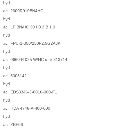
hyd
ac
2600R010BN4HC
hyd
ac
LF BN/HC 30 I B 3 B 1.0
hyd
ac
FPU-1-350/250F2,5G2A3K
hyd
ac
0660 R 025 W/HC s-nr:313714
hyd
ac
3003142
hyd
ac
EDS3346-3-0016-000-F1
hyd
ac
HDA 4746-A-400-000
hyd
ac
ZBE06