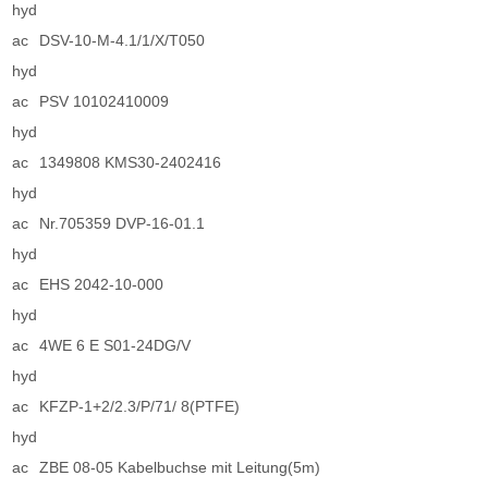
hyd
ac
DSV-10-M-4.1/1/X/T050
hyd
ac
PSV 10102410009
hyd
ac
1349808 KMS30-2402416
hyd
ac
Nr.705359 DVP-16-01.1
hyd
ac
EHS 2042-10-000
hyd
ac
4WE 6 E S01-24DG/V
hyd
ac
KFZP-1+2/2.3/P/71/ 8(PTFE)
hyd
ac
ZBE 08-05 Kabelbuchse mit Leitung(5m)