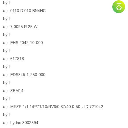
hyd
ac
0110 D 010 BN4HC
hyd
ac
7.0095 R 25 W
hyd
ac
EHS 2042-10-000
hyd
ac
617818
hyd
ac
EDS345-1-250-000
hyd
ac
ZBM14
hyd
ac
MFZP-1/1.1/P/71/10/RV6/0.37/40 0-50，ID:721042
hyd
ac
hydac.3002594