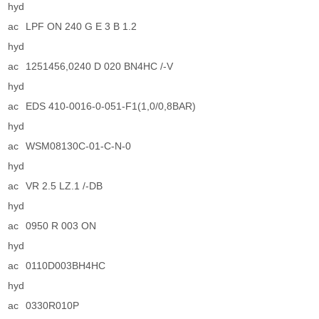
hyd
ac
LPF ON 240 G E 3 B 1.2
hyd
ac
1251456,0240 D 020 BN4HC /-V
hyd
ac
EDS 410-0016-0-051-F1(1,0/0,8BAR)
hyd
ac
WSM08130C-01-C-N-0
hyd
ac
VR 2.5 LZ.1 /-DB
hyd
ac
0950 R 003 ON
hyd
ac
0110D003BH4HC
hyd
ac
0330R010P