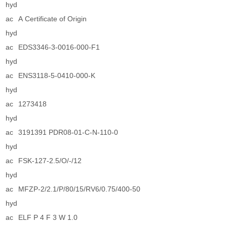
hyd
ac
A Certificate of Origin
hyd
ac
EDS3346-3-0016-000-F1
hyd
ac
ENS3118-5-0410-000-K
hyd
ac
1273418
hyd
ac
3191391 PDR08-01-C-N-110-0
hyd
ac
FSK-127-2.5/O/-/12
hyd
ac
MFZP-2/2.1/P/80/15/RV6/0.75/400-50
hyd
ac
ELF P 4 F 3 W 1.0