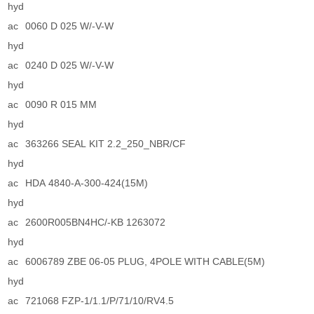
hyd
ac
0060 D 025 W/-V-W
hyd
ac
0240 D 025 W/-V-W
hyd
ac
0090 R 015 MM
hyd
ac
363266 SEAL KIT 2.2_250_NBR/CF
hyd
ac
HDA 4840-A-300-424(15M)
hyd
ac
2600R005BN4HC/-KB 1263072
hyd
ac
6006789 ZBE 06-05 PLUG, 4POLE WITH CABLE(5M)
hyd
ac
721068 FZP-1/1.1/P/71/10/RV4.5