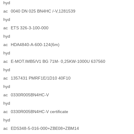
hyd
ac
0040 DN 025 BN4HC /-V,1281539
hyd
ac
ETS 326-3-100-000
hyd
ac
HDA4840-A-600-124(6m)
hyd
ac
E-MOT.IMB5/V1 BG 71M- 0,25KW-1000U 637560
hyd
ac
1357431 PMRF1E/1D10 40F10
hyd
ac
0330R005BN4HC-V
hyd
ac
0330R005BN4HC-V certificate
hyd
ac
EDS348-5-016-000+ZBE08+ZBM14