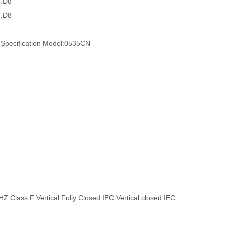
Z.D8
Z.D8
 Specification Model:0535CN
lass F Vertical Fully Closed IEC Vertical closed IEC