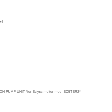
+5
 PUMP UNIT *for Eclyss melter mod. EC5TER2*