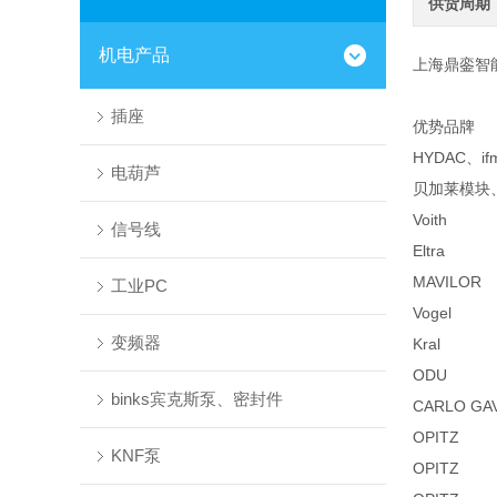
供货周期
机电产品
上海鼎銮智
插座
优势品牌
HYDAC、i
电葫芦
贝加莱模块、
Voith
信号线
Eltra
MAVILOR
工业PC
Vogel
变频器
Kral
ODU
binks宾克斯泵、密封件
CARLO GA
OPITZ
KNF泵
OPITZ