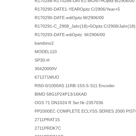
R170288-R170288-DATE1-MONTHOpitz:B/2906/00
R170290-DATE1-YEAROpitz:C/2906/Year+5
R170290-DATE-ediOpitz:M/2906/00
R170291-C_2908_Jahr(18)+5Opitz:C/2908/Jahr(18)
R170293-DATE-ediOpitz: M/2906/00
bambino2
MODEL110
SP30-H
30420000V
671271MUO
RI50-0/1000AS.11RB-15S-5-S11 Encoder
BIMD 58G1P24P13/16KAD
OGS 71 DN1024 R Ser.Nr-2357036
PP2000EC COMPLETE ECLYSS SERIES 2000 PISTON
2711PRAT15
2711PRDK7C