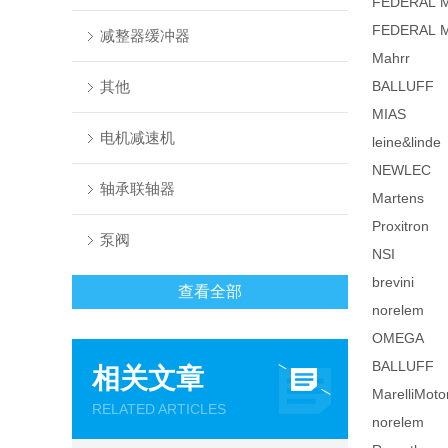
FEDERAL 
FEDERAL 
减整器缓冲器
Mahrr
其他
BALLUFF
MIAS
电机减速机
leine&linde
NEWLEC
轴承联轴器
Martens
Proxitron
泵阀
NSI
brevini
查看全部
norelem
OMEGA
BALLUFF
相关文章
MarelliMotor
RELATED ARTICLES
norelem