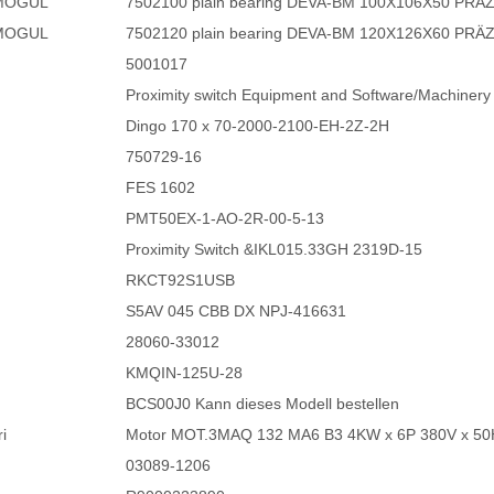
MOGUL
7502100 plain bearing DEVA-BM 100X106X50 PRÄ
MOGUL
7502120 plain bearing DEVA-BM 120X126X60 PRÄ
5001017
Proximity switch Equipment and Software/Machinery
Dingo 170 x 70-2000-2100-EH-2Z-2H
750729-16
FES 1602
PMT50EX-1-AO-2R-00-5-13
Proximity Switch &IKL015.33GH 2319D-15
RKCT92S1USB
S5AV 045 CBB DX NPJ-416631
28060-33012
KMQIN-125U-28
BCS00J0 Kann dieses Modell bestellen
i
Motor MOT.3MAQ 132 MA6 B3 4KW x 6P 380V x 50HZ C
03089-1206