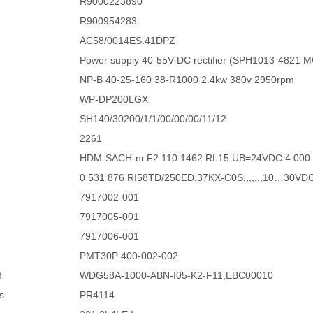
R9000223890
R900954283
AC58/0014ES.41DPZ
Power supply 40-55V-DC rectifier (SPH1013-4821 
NP-B 40-25-160 38-R1000 2.4kw 380v 2950rpm
WP-DP200LGX
SH140/30200/1/1/00/00/00/11/12
2261
HDM-SACH-nr.F2.110.1462 RL15 UB=24VDC 4 000 
0 531 876 RI58TD/250ED.37KX-C0S,,,,,,,10…30VDC
7917002-001
7917005-001
7917006-001
PMT30P 400-002-002
f
WDG58A-1000-ABN-I05-K2-F11,EBC00010
s
PR4114