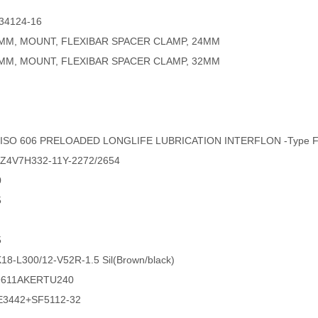
4124-16
MM, MOUNT, FLEXIBAR SPACER CLAMP, 24MM
MM, MOUNT, FLEXIBAR SPACER CLAMP, 32MM
E ISO 606 PRELOADED LONGLIFE LUBRICATION INTERFLON -Type 
 Z4V7H332-11Y-2272/2654
0
5
5
18-L300/12-V52R-1.5 Sil(Brown/black)
9611AKERTU240
3442+SF5112-32