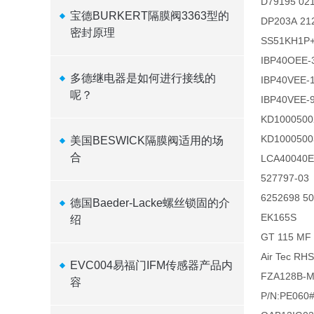
D79195 02
宝德BURKERT隔膜阀3363型的
DP203A 21
密封原理
SS51KH1P
IBP40OEE-
多德继电器是如何进行接线的
IBP40VEE-
呢？
IBP40VEE-
KD100050
KD100050
美国BESWICK隔膜阀适用的场
合
LCA40040
527797-03
6252698 50
德国Baeder-Lacke螺丝锁固的介
EK165S
绍
GT 115 MF 
Air Tec R
EVC004易福门IFM传感器产品内
FZA128B-M
容
P/N:PE060