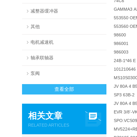
74C6
GAMMA3 A3
减整器缓冲器
553550 OE
其他
553560 OE
98600
电机减速机
986001
986003
轴承联轴器
24B-1*46 
101210646
泵阀
MS10S030
JV 80A 4 B
查看全部
SP3 63B-2
JV 80A 4 B
EVR 3/8'-VK
相关文章
SPO.VCS0
RELATED ARTICLES
MV5224+RE