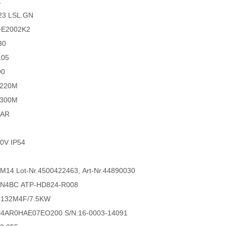
1
23 LSL.GN
+E2002K2
30
105
90
0220M
0300M
EAR
0V IP54
M14 Lot-Nr.4500422463, Art-Nr.44890030
HSN4BC ATP-HD824-R008
132M4F/7.5KW
#4AR0HAE07EO200 S/N:16-0003-14091