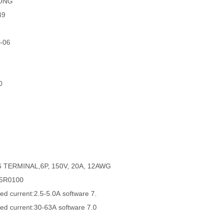
LONG
49
-06
0
 TERMINAL,6P, 150V, 20A, 12AWG
5R0100
d current:2.5-5.0A software 7.
d current:30-63A software 7.0