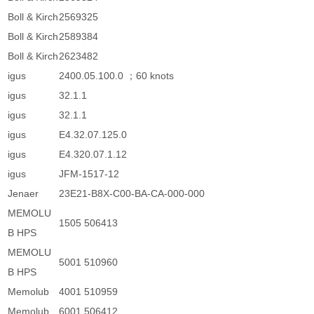
Boll & Kirch
2569325
Boll & Kirch
2589384
Boll & Kirch
2623482
igus
2400.05.100.0 ；60 knots
igus
32.1.1
igus
32.1.1
igus
E4.32.07.125.0
igus
E4.320.07.1.12
igus
JFM-1517-12
Jenaer
23E21-B8X-C00-BA-CA-000-000
MEMOLU
1505 506413
B HPS
MEMOLU
5001 510960
B HPS
Memolub
4001 510959
Memolub
6001 506412