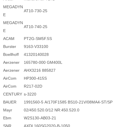
MEGADYN
AT10-730-25
E
MEGADYN
AT10-740-25
E
ACAM
PT2G-SM5F.5S
Burster
9163-V33100
Boellhoff
41320140028
Aerzener
165780-000 GM400L
Aerzener
AHX3216 885827
AirCom
HP300-415S
AirCom
R217-02D
CENTURY
s-3220
BAUER
1991560-5 A/170F1585 BS10-21V/08MA4-ST/SP
Mayr
02/450.520.0/12 NR:450.520.0
Ebm
W2S130-AB03-21
SNR
AXDL160SG2020-B-1050