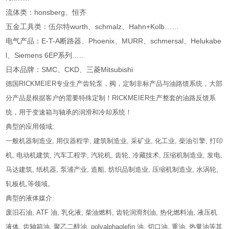
流体类：honsberg、恒齐
五金工具类：伍尔特wurth、schmalz、Hahn+Kolb……
电气产品：E-T-A断路器、Phoenix、MURR、schmersal、Helukabe
l、Siemens 6EP系列…..
日本品牌：SMC、CKD、三菱Mitsubishi
德国RICKMEIER专业生产齿轮泵，阀，定制非标产品与油路馈系统，大部
分产品是根据客户的需要特殊定制！RICKMEIER生产整套的油路反馈系
统，用于变速箱与轴承的润滑和冷却系统！
典型的应用领域:
一般机器制造业, 用仪器程学, 建筑制造业, 采矿业, 化工业, 柴油引擎, 打印
机, 电动机建筑, 汽车工程学, 汽轮机, 齿轮, 冷藏技术, 压缩机制造业, 发电,
马达建筑, 纸机器, 泵浦产业, 造船, 纺织品制造业, 压缩机制造业, 水涡轮,
轧板机,等领域。
典型的液体媒介:
废旧石油, ATF 油, 乳化液, 柴油燃料, 齿轮润滑剂油, 热化燃料油, 液压机
液体, 齿轴箱油, 聚乙二醇油, polyalphaolefin 油, 切口油, 重油, 热量油等其