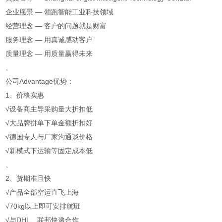
企业愿景 — 领跑智能工业科技领域
经营理念 — 客户的问题就是财富
服务理念 — 用真诚感动客户
质量理念 — 用质量赢得未来
、
公司Advantage优势：
1、价格实惠
√设备商主导采购量大折扣低
√大品牌拼单下单金额折扣好
√德国专人与厂家沟通谈价格
√新模式下运输等固定成本低
、
2、货期准且快
√产品全部空运直飞上海
√70kg以上即可安排航班
√与DHL、联邦快递合作