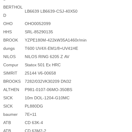
BERTHOL
LB6639 LB6639-CSJ-40X50
D
OHO
OHO0052099
HHS
SRL-85290135
BROOK
YZPE180M-422kW35A1460r/min
dungs
T600 UV4X-EM1/8+UV41HE
NILOS
NILOS RING 6205 Z AV
Compur
Statox 501 Ex HRC
SIMRIT
25144 V6-00658
BROOKS
7282/032VK30209 DN32
ALTHEN
P981-0107-06MO-350BS
SICK
10m DOL-1204-G10MC
SICK
PL880DG
baumer
7E+11
ATB
CD 63K-4
ATB
CD 63M2-2