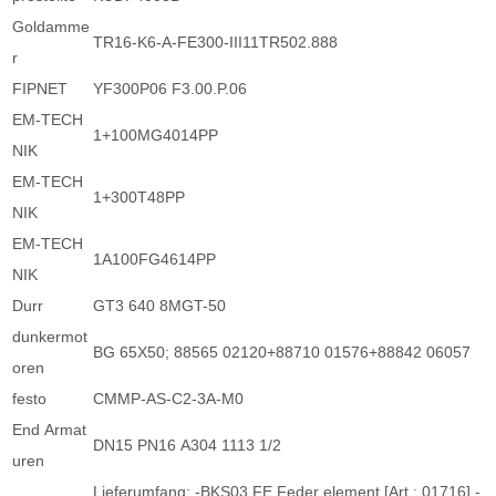
Goldamme
TR16-K6-A-FE300-III11TR502.888
r
FIPNET
YF300P06 F3.00.P.06
EM-TECH
1+100MG4014PP
NIK
EM-TECH
1+300T48PP
NIK
EM-TECH
1A100FG4614PP
NIK
Durr
GT3 640 8MGT-50
dunkermot
BG 65X50; 88565 02120+88710 01576+88842 06057
oren
festo
CMMP-AS-C2-3A-M0
End Armat
DN15 PN16 A304 1113 1/2
uren
Lieferumfang: -BKS03 FE Feder element [Art.: 01716] -