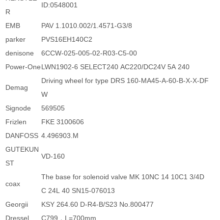
ID:0548001
R
EMB
PAV 1.1010.002/1.4571-G3/8
parker
PVS16EH140C2
denisone
6CCW-025-005-02-R03-C5-00
Power-One
LWN1902-6 SELECT240 AC220/DC24V 5A 240
Driving wheel for type DRS 160-MA45-A-60-B-X-X-DF
Demag
W
Signode
569505
Frizlen
FKE 3100606
DANFOSS
4.496903.M
GUTEKUN
VD-160
ST
The base for solenoid valve MK 10NC 14 10C1 3/4D
coax
C 24L 40 SN15-076013
Georgii
KSY 264.60 D-R4-B/S23 No.800477
Dressel
C799，L=700mm