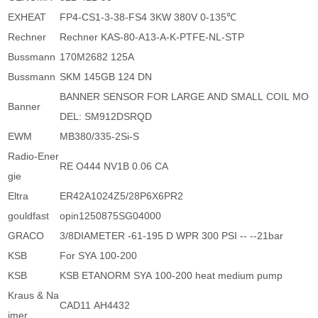
EXHEAT
FP4-CS1-3-38-FS4 3KW 380V 0-135℃
Rechner
Rechner KAS-80-A13-A-K-PTFE-NL-STP
Bussmann
170M2682 125A
Bussmann
SKM 145GB 124 DN
BANNER SENSOR FOR LARGE AND SMALL COIL MO
Banner
DEL: SM912DSRQD
EWM
MB380/335-2Si-S
Radio-Ener
RE O444 NV1B 0.06 CA
gie
Eltra
ER42A1024Z5/28P6X6PR2
gouldfast
opin1250875SG04000
GRACO
3/8DIAMETER -61-195 D WPR 300 PSI -- --21bar
KSB
For SYA 100-200
KSB
KSB ETANORM SYA 100-200 heat medium pump
Kraus & Na
CAD11 AH4432
imer