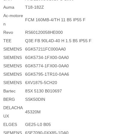
Auma
T18-182Z
Ac-motore
FCM 160MB-4/TH 11 B5 IP55 F
n
Revo
RS60120058HE000
TEE
Q3E FB 90L4D-40 H 1.5 B5 IP55 F
SIEMENS
6GK57211FC000AA0
SIEMENS
6GK5734-1FX00-0AA0
SIEMENS
6GK5774-1FX00-0AA0
SIEMENS
6GK5795-1TR10-0AA6
SIEMENS
6XV1875-5CH20
Bartec
8SX 5130 B010697
BERG
SSK50DIN
DELACHA
45320M
UX
ELGES
GE25-L0 B05
SIEMENS
6SE7090-0XX85-1DA0