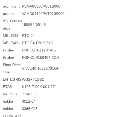
prominent
PSMA05300PC01S000
prominent
VAMD04120PVT010S000
ASCO Num
158954-001-B
atics
MELEXIS
PTC-04
MELEXIS
PTC-04-DB-90316
Frizlen
FGFKQ 3111204-8,2
Frizlen
FGFKQ 3150404-22,4
Elmo Riets
V-Vtr140 10275701GH
chle
ENTEGRIS
WG2FT1SS2
ETAS
K106 F-00K-001-271
KAESER
7.2425.0
halder
3012.04
halder
3366.045
FLOWSER