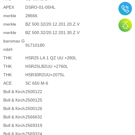
APEX
DSRO-01-05HL
merkle
28666
merkle
BZ 500.32/20.12.201.20.Z.V
merkle
BZ 500.32/20.12.201.30.Z.V
baromax G
91710180
mbH
THK
HSR25 LA 1 QZ UU +280L
THK
HSR25LB2UU +2760L
THK
HSR30R2UU+2075L
ACE
SC 650 M-6
Boll & Kirch
2500122
Boll & Kirch
2500125
Boll & Kirch
2500126
Boll & Kirch
2566632
Boll & Kirch
2569319
Boll & Kirch
2569324