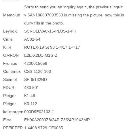
Sorry to send you an inquiry again, the previous inquir
Memolub
y SAN180807093560 is missing the picture, now this in
quiry fills in the photo.
Leybold
SCROLLVAC-15-PLUS-1-PH
Cirris
AC82-64
KTR
ROTEX-19 St 98 1-Φ17 1-Φ17
OMRON
E2E-X2D1-M1G-Z
Fronius
4200015058
Contrinex
CSS-1120-103
Steimel
SF-6/132RD
EDUR
433.501
Pleiger
K1-48
Pleiger
K3-112
kollmorgen
000D9E02103-1
Eltra
EH90A2000Z8/24P-Z8/24P10X3MR
PFEIFFER
1.4408 9729 CE0035