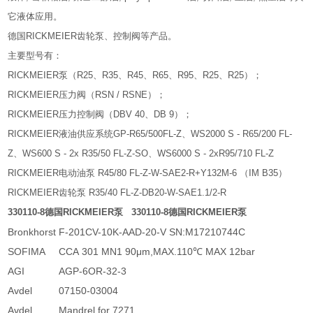
它液体应用。
德国RICKMEIER齿轮泵、控制阀等产品。
主要型号有：
RICKMEIER泵（R25、R35、R45、R65、R95、R25、R25）；
RICKMEIER压力阀（RSN / RSNE）；
RICKMEIER压力控制阀（DBV 40、DB 9）；
RICKMEIER液油供应系统GP-R65/500FL-Z、WS2000 S - R65/200 FL-
Z、WS600 S - 2x R35/50 FL-Z-SO、WS6000 S - 2xR95/710 FL-Z
RICKMEIER电动油泵 R45/80 FL-Z-W-SAE2-R+Y132M-6 （IM B35）
RICKMEIER齿轮泵 R35/40 FL-Z-DB20-W-SAE1.1/2-R
330110-8德国RICKMEIER泵
330110-8德国RICKMEIER泵
Bronkhorst
F-201CV-10K-AAD-20-V SN:M17210744C
SOFIMA
CCA 301 MN1 90μm,MAX.110℃ MAX 12bar
AGI
AGP-6OR-32-3
Avdel
07150-03004
Avdel
Mandrel for 7271