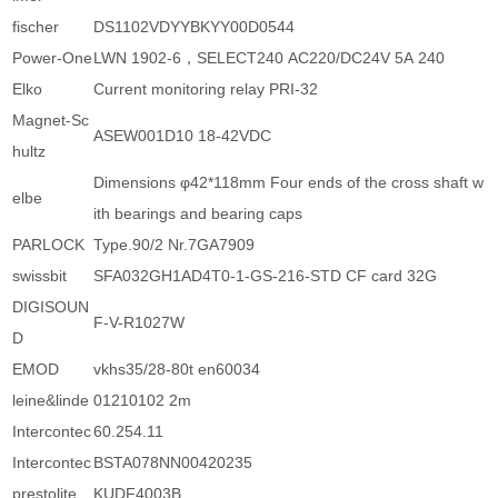
fischer
DS1102VDYYBKYY00D0544
Power-One
LWN 1902-6，SELECT240 AC220/DC24V 5A 240
Elko
Current monitoring relay PRI-32
Magnet-Sc
ASEW001D10 18-42VDC
hultz
Dimensions φ42*118mm Four ends of the cross shaft w
elbe
ith bearings and bearing caps
PARLOCK
Type.90/2 Nr.7GA7909
swissbit
SFA032GH1AD4T0-1-GS-216-STD CF card 32G
DIGISOUN
F-V-R1027W
D
EMOD
vkhs35/28-80t en60034
leine&linde
01210102 2m
Intercontec
60.254.11
Intercontec
BSTA078NN00420235
prestolite
KUDF4003B