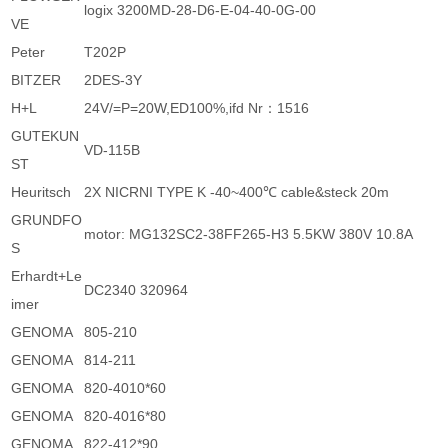
logix 3200MD-28-D6-E-04-40-0G-00
VE
Peter
T202P
BITZER
2DES-3Y
H+L
24V/=P=20W,ED100%,ifd Nr：1516
GUTEKUN
VD-115B
ST
Heuritsch
2X NICRNI TYPE K -40~400℃ cable&steck 20m
GRUNDFO
motor: MG132SC2-38FF265-H3 5.5KW 380V 10.8A
S
Erhardt+Le
DC2340 320964
imer
GENOMA
805-210
GENOMA
814-211
GENOMA
820-4010*60
GENOMA
820-4016*80
GENOMA
822-412*90