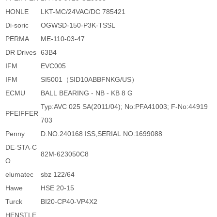
HONLE
LKT-MC/24VAC/DC 785421
Di-soric
OGWSD-150-P3K-TSSL
PERMA
ME-110-03-47
DR Drives
63B4
IFM
EVC005
IFM
SI5001（SID10ABBFNKG/US）
ECMU
BALL BEARING - NB - KB 8 G
Typ:AVC 025 SA(2011/04); No:PFA41003; F-No:44919
PFEIFFER
703
Penny
D.NO.240168 ISS,SERIAL NO:1699088
DE-STA-C
82M-623050C8
O
elumatec
sbz 122/64
Hawe
HSE 20-15
Turck
BI20-CP40-VP4X2
HENSTLE