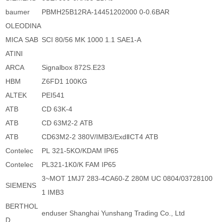
baumer
PBMH25B12RA-14451202000 0-0.6BAR
OLEODINA
MICA SAB
SCI 80/56 MK 1000 1.1 SAE1-A
ATINI
ARCA
Signalbox 872S.E23
HBM
Z6FD1 100KG
ALTEK
PEI541
ATB
CD 63K-4
ATB
CD 63M2-2 ATB
ATB
CD63M2-2 380V/IMB3/ExdⅡCT4 ATB
Contelec
PL 321-5KO/KDAM IP65
Contelec
PL321-1K0/K FAM IP65
3~MOT 1MJ7 283-4CA60-Z 280M UC 0804/03728100
SIEMENS
1 IMB3
BERTHOL
enduser Shanghai Yunshang Trading Co., Ltd
D