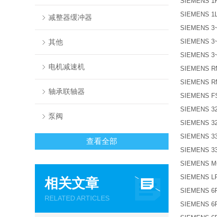
SIEMENS 1F
SIEMENS 1L
减整器缓冲器
SIEMENS 3~
其他
SIEMENS 3
SIEMENS 3~
电机减速机
SIEMENS R
SIEMENS R
轴承联轴器
SIEMENS F
SIEMENS 32
泵阀
SIEMENS 32
SIEMENS 33
查看全部
SIEMENS 33
SIEMENS M
SIEMENS LF
相关文章
SIEMENS 6F
RELATED ARTICLES
SIEMENS 6F