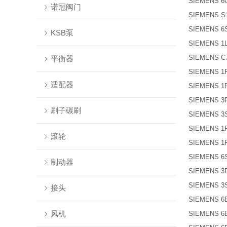
SIEMENS 6
诺冠阀门
SIEMENS S1
SIEMENS 6S
KSB泵
SIEMENS 1L
SIEMENS C7
平衡器
SIEMENS 1P
适配器
SIEMENS 1P
SIEMENS 3R
刷子碳刷
SIEMENS 3S
SIEMENS 1P
滚轮
SIEMENS 1P
SIEMENS 6S
制动器
SIEMENS 3R
SIEMENS 3S
接头
SIEMENS 6E
风机
SIEMENS 6E