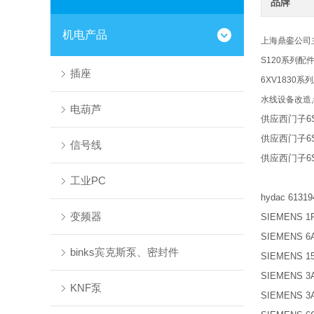
品牌
机电产品
上海鼎銮公司主营
S120系列配件
插座
6XV1830系
水线设备改造,
电葫芦
供应西门子6SL
供应西门子6SL
信号线
供应西门子6SL
工业PC
hydac 6131
变频器
SIEMENS 1P
SIEMENS 6A
binks宾克斯泵、密封件
SIEMENS 15
SIEMENS 3A
KNF泵
SIEMENS 3A