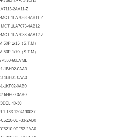
K7063-2AF71-1CH1
A7113-2AA11-Z
MOT 1LA7063-4AB11-Z
~MOT 1LA7073-4AB12
MOT 1LA7083-4AB12-Z
MI50P 1/15（S.T.M）
MI50P 1/70（S.T.M）
SP350-60EVML
1-1BH02-0AA0
3-1BH01-0AA0
1-1KF02-0AB0
2-5HF00-0AB0
ODEL:40-30
L1.133 1204190037
C5210-0DF33-2AB0
C5210-0DF52-2AA0