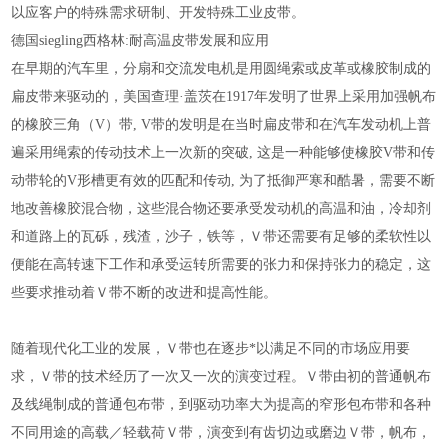
以应客户的特殊需求研制、开发特殊工业皮带。
德国siegling西格林:耐高温皮带发展和应用
在早期的汽车里，分扇和交流发电机是用圆绳索或皮革或橡胶制成的
扁皮带来驱动的，美国查理·盖茨在1917年发明了世界上采用加强帆布
的橡胶三角（V）带, V带的发明是在当时扁皮带和在汽车发动机上普
遍采用绳索的传动技术上一次新的突破, 这是一种能够使橡胶V带和传
动带轮的V形槽更有效的匹配和传动, 为了抵御严寒和酷暑，需要不断
地改善橡胶混合物，这些混合物还要承受发动机的高温和油，冷却剂
和道路上的瓦砾，残渣，沙子，铁等，Ｖ带还需要有足够的柔软性以
便能在高转速下工作和承受运转所需要的张力和保持张力的稳定，这
些要求推动着Ｖ带不断的改进和提高性能。
随着现代化工业的发展，Ｖ带也在逐步*以满足不同的市场应用要
求，Ｖ带的技术经历了一次又一次的演变过程。Ｖ带由初的普通帆布
及线绳制成的普通包布带，到驱动功率大为提高的窄形包布带和各种
不同用途的高载／轻载荷Ｖ带，演变到有齿切边或磨边Ｖ带，帆布，