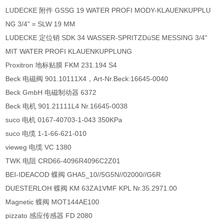
LUDECKE 附件 GSSG 19 WATER PROFI MODY-KLAUENKUPPLU
NG 3/4" = SLW 19 MM
LUDECKE 定位销 SDK 34 WASSER-SPRITZDüSE MESSING 3/4"
MIT WATER PROFI KLAUENKUPPLUNG
Proxitron 地标贴膜 FKM 231.194 S4
Beck 电磁阀 901.10111X4，Art-Nr.Beck:16645-0040
Beck GmbH 电磁制动器 6372
Beck 电机 901.21111L4 Nr.16645-0038
suco 电机 0167-40703-1-043 350KPa
suco 电缆 1-1-66-621-010
vieweg 电缆 VC 1380
TWK 电阻 CRD66-4096R4096C2Z01
BEI-IDEACOD 蝶阀 GHA5_10//5G5N//02000//G6R
DUESTERLOH 蝶阀 KM 63ZA1VMF KPL Nr.35.2971.00
Magnetic 蝶阀 MOT144AE100
pizzato 感应传感器 FD 2080