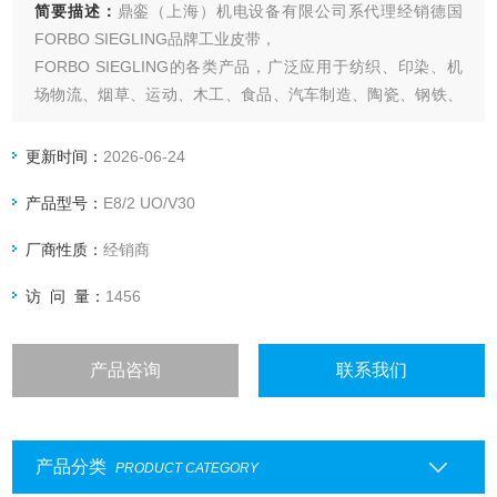
简要描述：
鼎銮（上海）机电设备有限公司系代理经销德国
FORBO SIEGLING品牌工业皮带，
FORBO SIEGLING的各类产品，广泛应用于纺织、印染、机
场物流、烟草、运动、木工、食品、汽车制造、陶瓷、钢铁、
石材加工、造纸印刷等行业,如助卷机带等;木工行业,如预压机
皮带等。西格林SIEGLING 汽车玻璃聚氨酯同步皮带
更新时间：
2026-06-24
产品型号：
E8/2 UO/V30
厂商性质：
经销商
访 问 量：
1456
产品咨询
联系我们
产品分类
PRODUCT CATEGORY