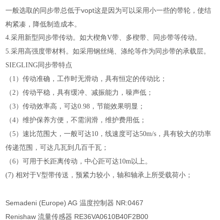
一般选取的同步带总低于vopt这是因为可以采用小一些的带轮，使结
构紧凑，降低制造成本。
4.采用新型同步带传动。如大楔角V带、多楔带、同步带等传动。
5.采用高强度带材料。如采用钢丝绳、涤纶等作为同步带的承载层。
SIEGLING同步带特点
（1）传动准确，工作时无滑动，具有恒定的传动比；
（2）传动平稳，具有缓冲、减振能力，噪声低；
（3）传动效率高，可达0.98，节能效果明显；
（4）维护保养方便，不需润滑，维护费用低；
（5）速比范围大，一般可达10，线速度可达50m/s，具有较大的功率
传递范围，可达几瓦到几百千瓦；
（6）可用于长距离传动，中心距可达10m以上。
(7) 相对于V型带传送，预紧力较小，轴和轴承上所受载荷小；
Semadeni (Europe) AG 温度控制器 NR:0467
Renishaw 流量传感器 RE36VA0610B40F2B00