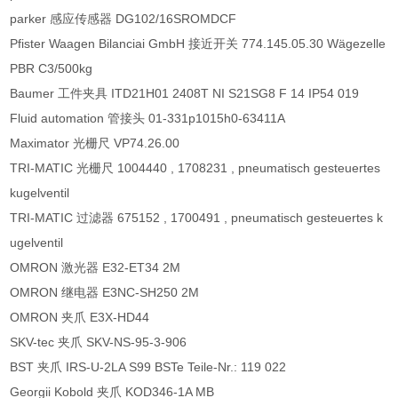
parker 感应传感器 DG102/16SROMDCF
Pfister Waagen Bilanciai GmbH 接近开关 774.145.05.30 Wägezelle
PBR C3/500kg
Baumer 工件夹具 ITD21H01 2408T NI S21SG8 F 14 IP54 019
Fluid automation 管接头 01-331p1015h0-63411A
Maximator 光栅尺 VP74.26.00
TRI-MATIC 光栅尺 1004440 , 1708231 , pneumatisch gesteuertes
kugelventil
TRI-MATIC 过滤器 675152 , 1700491 , pneumatisch gesteuertes k
ugelventil
OMRON 激光器 E32-ET34 2M
OMRON 继电器 E3NC-SH250 2M
OMRON 夹爪 E3X-HD44
SKV-tec 夹爪 SKV-NS-95-3-906
BST 夹爪 IRS-U-2LA S99 BSTe Teile-Nr.: 119 022
Georgii Kobold 夹爪 KOD346-1A MB