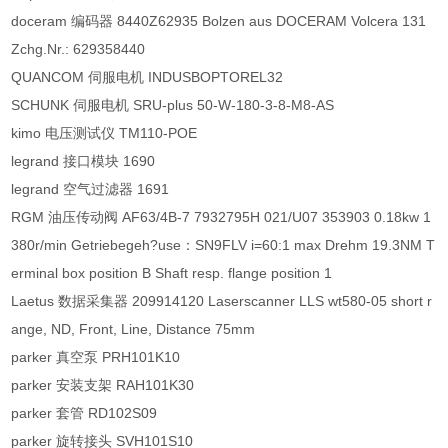
doceram 编码器 8440Z62935 Bolzen aus DOCERAM Volcera 131
Zchg.Nr.: 629358440
QUANCOM 伺服电机 INDUSBOPTOREL32
SCHUNK 伺服电机 SRU-plus 50-W-180-3-8-M8-AS
kimo 电压测试仪 TM110-POE
legrand 接口模块 1690
legrand 空气过滤器 1691
RGM 油压传动阀 AF63/4B-7 7932795H 021/U07 353903 0.18kw 1
380r/min Getriebegeh?use：SN9FLV i=60:1 max Drehm 19.3NM T
erminal box position B Shaft resp. flange position 1
Laetus 数据采集器 209914120 Laserscanner LLS wt580-05 short r
ange, ND, Front, Line, Distance 75mm
parker 真空泵 PRH101K10
parker 安装支架 RAH101K30
parker 套管 RD102S09
parker 旋转接头 SVH101S10