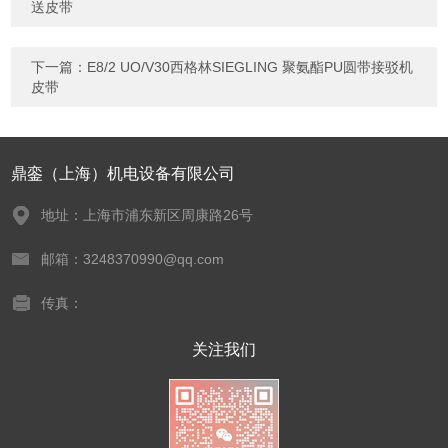
送皮带
下一篇：
E8/2 UO/V30西格林SIEGLING 聚氨酯PU圆带接驳机
皮带
鼎銮（上海）机电设备有限公司
地址：上海市浦东新区周康路26号
邮箱：3248370990@qq.com
传真：
关注我们