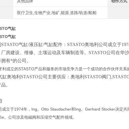
其他品牌
动作方式
医疗卫生,生物产业,地矿,能源,道路/轨道/船舶
ASTO气缸
ASTO气缸
STASTO
气缸
/
液压缸
/气缸配件：STASTO奥地利公司成立于
、厂房建设、维修、土壤运动及车辆制造等。STASTO公司在华
等拥有*的公司。
牙利成立的STASTO产品和服务的市场竞争力是一个成功的合作伙伴关系
气缸
奥地利
STASTO
公司主要供应：奥地利STASTO阀门,STA
产品。
绍
司成立于1974年，Ing。Otto Staudacher和Ing。Gerhard Stoc
rstraße。公司涉及电磁阀和压缩空气配件领域。