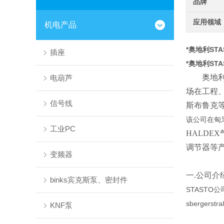
品牌
应用领域
机电产品
*奥地利ST
插座
*奥地利ST
奥地利
电葫芦
场在工程
信号线
斯布鲁克
该公司在匈
工业PC
HALDEX
调节器等
变频器
一.公司介
binks宾克斯泵、密封件
STASTO公
sberge
KNF泵