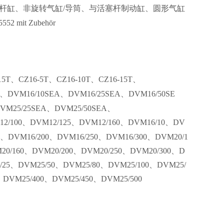
与空心活塞杆缸、非旋转气缸/导筒、与活塞杆制动缸、圆形气缸
15552 mit Zubehör
5T、CZ16-5T、CZ16-10T、CZ16-15T、
、DVM16/10SEA、DVM16/25SEA、DVM16/50SE
VM25/25SEA、DVM25/50SEA、
2/100、DVM12/125、DVM12/160、DVM16/10、DV
0、DVM16/200、DVM16/250、DVM16/300、DVM20/1
20/160、DVM20/200、DVM20/250、DVM20/300、D
/25、DVM25/50、DVM25/80、DVM25/100、DVM25/
、DVM25/400、DVM25/450、DVM25/500