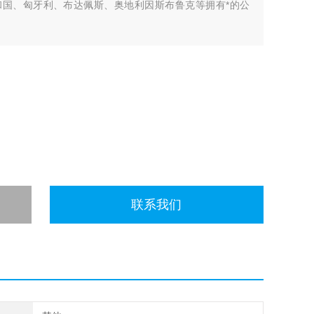
共和国、匈牙利、布达佩斯、奥地利因斯布鲁克等拥有*的公
联系我们