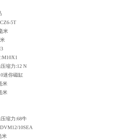
品
Z6-5T
毫米
毫米
3
M10X1
的压缩力:12 N
/10迷你磁缸
毫米
毫米
的压缩力:68牛
VM12/10SEA
毫米