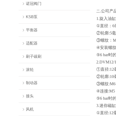
诺冠阀门
.公司产
二
KSB泵
1.旋入油缸C
①直径：6
平衡器
②轮廓:5
③螺纹：M
适配器
④安装螺纹:
⑤6 bar时
刷子碳刷
2.DVM12
①直径:12
滚轮
②轮廓:10
制动器
③螺纹:M6
④连接:M5
接头
⑤6 bar时
3.迷你磁缸D
风机
①直径:12