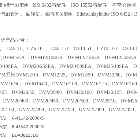
ISO 6432与配件、ISO 15552与配件、
紧凑型气缸配件、
杆气缸配件、回转缸、磁性
Edelstahlzylinder ISO 6432 / 
开关
配件、
O部分产品型号：
：CZ6-5T、CZ6-10T、CZ6-15T、CZ10-5T、CZ10-10T、CZ10-1
DVM SEA ：DVM12/10SEA、DVM12/25SEA、DVM12/50SEA
列
/10SEA、DVM20/25SEA、DVM20/50SEA、DVM25/10SEA、D
VM系列DVM12/10、DVM12/25、DVM12/50、DVM12/80、DVM1
DVM16/50、DVM16/80、DVM16/100、DVM16/125、DVM16/16
/25、DVM20/50、DVM20/80、DVM20/100、DVM20/125、DVM
0、DVM20/400、DVM20/450、DVM20/500、DVM25/10、DVM25
25/160、DVM25/200、DVM25/250、DVM25/300、DVM25/350
缸 6-41142-2000-S
缸 6-41542-2000-S
气缸 BDA08223DS