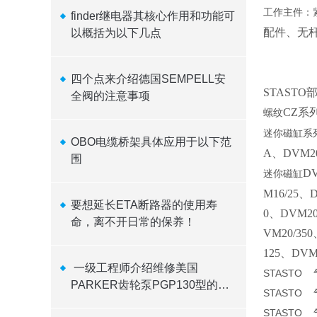
工作主件：
finder继电器其核心作用和功能可
配件、无
以概括为以下几点
四个点来介绍德国SEMPELL安
STAST
全阀的注意事项
CZ系列
螺纹
迷你磁缸系
OBO电缆桥架具体应用于以下范
A、DVM20
围
D
迷你磁缸
M16/25、
要想延长ETA断路器的使用寿
0、DVM20
命，离不开日常的保养！
VM20/35
125、DVM
​ 一级工程师介绍维修美国
STASTO 气
PARKER齿轮泵PGP130型的四
STASTO 气
点方法
STASTO 