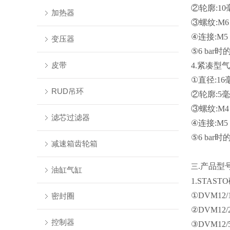
②轮廓:10
加热器
③螺纹:M6
④连接:M5
变压器
⑤6 bar时
皮带
4.紧凑型气缸
①直径:16
RUD吊环
②轮廓:5
③螺纹:M4
滤芯过滤器
④连接:M5
⑤6 bar时
减速箱齿轮箱
.产品型
三
油缸气缸
1.STAST
①DVM12
密封圈
②DVM12
控制器
③DVM12