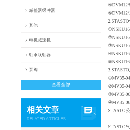
④DVM12
减整器缓冲器
⑤DVM12
2.STAST
其他
①NSKU1
②NSKU1
电机减速机
③NSKU1
④NSKU1
轴承联轴器
⑤NSKU1
泵阀
3.STAS
①MV35-
查看全部
②MV35-
③MV35-
④MV35-
相关文章
STAST
RELATED ARTICLES
STASTO