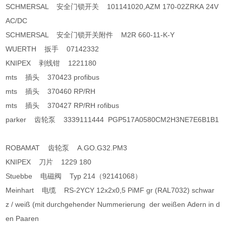
SCHMERSAL 安全门锁开关 101141020,AZM 170-02ZRKA 24V
AC/DC
SCHMERSAL 安全门锁开关附件 M2R 660-11-K-Y
WUERTH 扳手 07142332
KNIPEX 剥线钳 1221180
mts 插头 370423 profibus
mts 插头 370460 RP/RH
mts 插头 370427 RP/RH rofibus
parker 齿轮泵 3339111444 PGP517A0580CM2H3NE7E6B1B1
ROBAMAT 齿轮泵 A.GO.G32.PM3
KNIPEX 刀片 1229 180
Stuebbe 电磁阀 Typ 214（92141068）
Meinhart 电缆 RS-2YCY 12x2x0,5 PiMF gr (RAL7032) schwar
z / weiß (mit durchgehender Nummerierung der weißen Adern in d
en Paaren