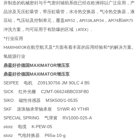
并制造的
机械密封
与
干气密封
辅助系统已经在欧洲得以广泛应用，产
品涉及无压虹吸管，带压虹吸管，水冷热交换器，气冷热交换器，
液
压站
，气压站及控制单元，覆盖
，
，
和
API52
API53A,API54
API74
API75
冲洗方案，均可应用于有防爆的区域（
）
ATEX
.
*行业应用
在航空航天及*方面有着丰富的应用经验和*的解决方案。
MAXIMATOR
氢能源行业
鼎銮好价德国MAXIMATOR增压泵
鼎銮好价德国MAXIMATOR增压泵
SEIPEE 电机 Z09130756 JM 90LC 4 B5
SICK 红外光栅 C2MT-06624BBC03FB0
SIKO 磁性传感器 MSK500/1-0535
SKF 滚珠轴承带轴承座 SYWR 40 YTHR
SPECIAL SPRING 气弹簧 RV1000-025-A
stotz 电缆 K-PEW-05
stotz 气电转换器 P65a-10-g