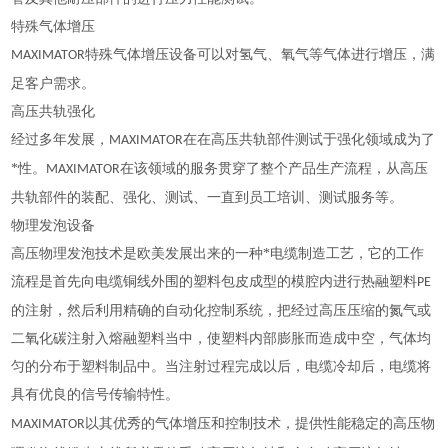
特殊气体增压
特殊
气体增压设备
可以对
氢气
、
氧气
等气体进行增压，满
MAXIMATOR
足客户需求。
高压共轨强化
经过多年发展，
在在
高压共轨
部件测试于强化领域成为了
MAXIMATOR
*性
在该领域的服务贯穿了整个产品生产流程，从高压
。MAXIMATOR
共轨部件的装配、强化、测试、一直到员工培训、测试服务等。
物理发泡设备
高压物理发泡技术是欧美发展出来的一种*电缆制造工艺，它的工作
流程是首先向电缆铜线外围的塑料包皮成型的模腔内进行热融塑料
PE
的注射，然后利用精确的自动化控制系统，把经过高压压缩的
氮气
或
二氧化碳
注射入熔融塑料当中，使塑料内部膨胀而造成中空，气体均
匀的分布于
塑料制品
中。当注射过程完成以后，电缆冷却后，电缆将
具有优良的信号传输特性。
的气体增压和控制技术，提供性能稳定的高压物
以其优秀
MAXIMATOR