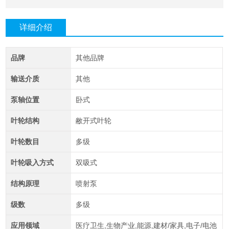
详细介绍
品牌
其他品牌
输送介质
其他
泵轴位置
卧式
叶轮结构
敝开式叶轮
叶轮数目
多级
叶轮吸入方式
双吸式
结构原理
喷射泵
级数
多级
应用领域
医疗卫生,生物产业,能源,建材/家具,电子/电池