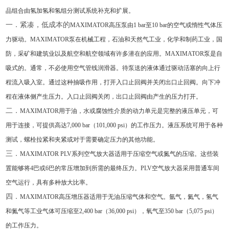
品组合由氢加氢和氢组分测试系统补充和扩展。
一．紧凑，低成本的
MAXIMATOR高压泵由1 bar至10 bar的空气或惰性气体压
力驱动。MAXIMATOR泵在机械工程，石油和天然气工业，化学和制药工业，国
防，采矿和建筑业以及航空和航空领域有许多潜在的应用。MAXIMATOR泵是自
吸式的。通常，不必使用空气管线润滑器。待泵送的液体通过驱动活塞的向上行
程流入吸入室。通过这种抽吸作用，打开入口止回阀并关闭出口止回阀。向下冲
程在液体侧产生压力。入口止回阀关闭，出口止回阀由产生的压力打开。
二．
MAXIMATOR用于油，水或腐蚀性介质的动力单元是完整的液压单元，可
用于连接，可提供高达7,000 bar（101,000 psi）的工作压力。液压系统可用于各种
测试，螺栓拉紧和夹紧或对于需要确定压力的其他功能。
三．
MAXIMATOR PLV系列空气放大器适用于压缩空气或氮气的压缩。这些装
置能够将4巴或6巴的常压增加到所需的最终压力。PLV空气放大器采用普通车间
空气运行，具有多种放大比率。
四．
MAXIMATOR高压增压器适用于无油压缩气体和空气。氩气，氦气，氢气
和氮气等工业气体可压缩至2,400 bar（36,000 psi），氧气至350 bar（5,075 psi）
的工作压力。