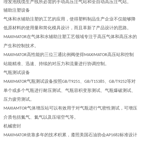
理发泡线缆生产线所必需的手动高压注气站和全自动高压注气站。
辅助注塑设备
气体和水辅助
注塑
的工艺的应用，使得
塑料制品
生产企业不仅能够降
低原材料的使用量和简化
模具设计
，而且革新了产品设计的思路。
在气体和水辅助注塑工艺领域专注于高压气体和高压水的
MAXIMATOR
产生和控制技术。
高性能的三位
三通
比例阀
使得
高压站和控制
MAXIMATOR
MAXIMATOR
站能精准、迅速、持续的对压力和流量进行协调控制。
气瓶测试设备
气瓶测试设备按照
、
、
等对
MAXIMATOR
GB/T9251
GB/T15385
GB/T9252
单个或多个气瓶进行耐压测试、气瓶容积变形测试、气瓶爆破测试、
压力疲劳测试。
气体增压站可以有效用于对气瓶进行气密性测试，可增压
MAXIAMTOR
介质包括
氮气
、
氦气
以及
压缩空气
等。
机械密封
依靠多年的技术积累，遵照
美国石油协会
标准设计
MAXIMATOR
AP1682