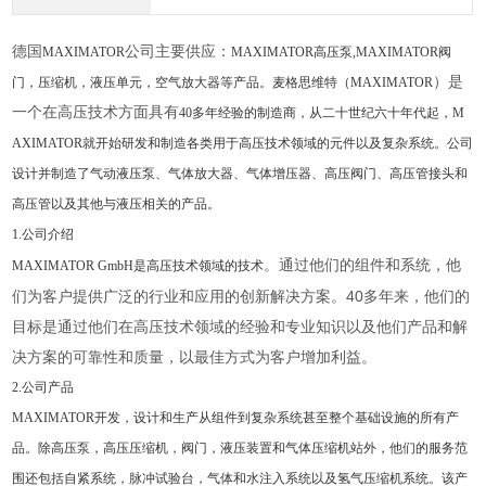
德国
公司主要供应：
MAXIMATOR
MAXIMATOR高压泵,MAXIMATOR阀
）是
门，压缩机，液压单元，空气放大器等产品。麦格思维特（
MAXIMATOR
一个在高压技术方面具有
40多年经验的
制造
商，从二十世纪六十年代起，M
AXIMATOR就开始研发和制造各类用于高压技术领域的元件以及复杂系统。公司
设计并制造了
气动液压泵
、
气体放大器
、
气体增压器
、
高压阀门
、高压
管接头
和
高压管
以及其他与液压相关的产品。
1.公司介绍
。通过他们的组件和系统，他
MAXIMATOR GmbH是高压技术领域的技术
们为客户提供广泛的行业和应用的创新解决方案。40多年来，他们的
目标是通过他们在高压技术领域的经验和专业知识以及他们产品和解
决方案的可靠性和质量，以最佳方式为客户增加利益。
2.公司产品
MAXIMATOR开发，设计和生产从组件到复杂系统甚至整个基础设施的所有产
品。除高压泵，高压压缩机，阀门，液压装置和气体压缩机站外，他们的服务范
围还包括自紧系统，脉冲试验台，气体和水注入系统以及氢气压缩机系统。该产