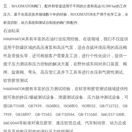
五．
MAXIMATOR阀门，配件和管道适用于不同的介质和高达10,500 bar的工作
压力。基于在高压技术领域数十年的经验，MAXIMATOR生产用于化学工业，水
射流切割，动力系统和测试台制造的阀门和配件。
石油钻采
具有丰富的石油行业应用经验。在该领域，我们不仅提供
MAXIMATOR
适用于防爆区域的高压液泵和
高压气泵
，适合含硫环境应用的高压阀
件及管接头等，还可根据客户需要及工况，进行个性化设计，提供一
揽子压力测试和压力控制的解决方案，在野外或车间对
井口装置
、阀
闸、
旋塞阀
、弯头、
高压管
汇及井下工具等进行水压和气密性测试。
软管胶管测试
拥有丰富的压力测试经验，在软管和
胶管
测试领域提供性
MAXIMATOR
能可靠的静压
爆破测试设备、泄露测试设备、压力
脉冲测试
设备，可
/
按
、
、
、
、
、
、
GB/T5568
GB7939
ISO6802
ISO6803
ISO8032
GB/T12722
GB
、
、
、
、
、
、
7939
GB16897
GB-T5563
GB-T10544
GB-T15560
SAEJ157-100R
等标准对
液压胶管
、
液压软管
总成、汽车制动管、动力总成
SAEJ2044
管及其他耐压部件的进行压力性能测试。