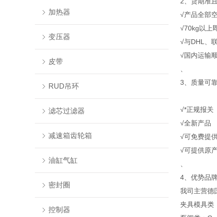
2、货期准
加热器
√产品全部
√70kg以
变压器
√与DHL、
√国内运输
皮带
、
3、质量可
RUD吊环
√*正规报关
滤芯过滤器
√全新产品
减速箱齿轮箱
√可免费提
√可提供原
油缸气缸
、
4、优势品
密封圈
我司主营德
夹具模具类：s
控制器