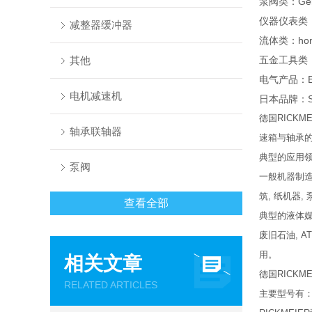
泵阀类：Gemu
仪器仪表类：Dr
减整器缓冲器
流体类：hon
其他
五金工具类：伍
电气产品：E-T
电机减速机
日本品牌：SM
德国RICK
轴承联轴器
速箱与轴承
典型的应用领
泵阀
一般机器制造业
筑, 纸机器,
查看全部
典型的液体媒
废旧石油, AT
用。
相关文章
德国RICK
RELATED ARTICLES
主要型号有