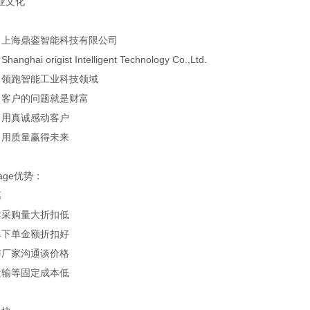
业文化
— 上海鼎銮智能科技有限公司
ghai origist Intelligent Technology Co.,Ltd.
— 领跑智能工业科技领域
— 客户的问题就是财富
 用真诚感动客户
 用质量赢得未来
tage优势：
惠
导采购量大折扣低
单下单金额折扣好
与厂家沟通谈价格
运输等固定成本低