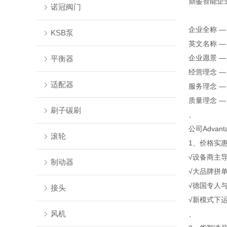
鼎銮智能企
诺冠阀门
企业全称 
KSB泵
英文名称 — Shan
企业愿景 
平衡器
经营理念 
适配器
服务理念 —
质量理念 —
刷子碳刷
、
公司Advan
滚轮
1、价格实
√设备商主
制动器
√大品牌拼
√德国专人
接头
√新模式下
风机
、