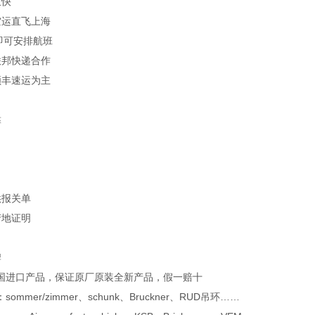
且快
空运直飞上海
上即可安排航班
联邦快递合作
顺丰速运为主
靠
供报关单
产地证明
牌
国进口产品，保证原厂原装全新产品，假一赔十
ommer/zimmer、schunk、Bruckner、RUD吊环……