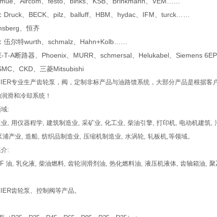
e、Aircom、festo、binks、KSB、Brinkmann、VEM……
uck、BECK、pilz、balluff、HBM、hydac、IFM、turck……
sberg、恒齐
尔特wurth、schmalz、Hahn+Kolb……
-A断路器、Phoenix、MURR、schmersal、Helukabel、Siemens 6E
C、CKD、三菱Mitsubishi
MEIER专业生产齿轮泵，阀，定制非标产品与油路馈系统，大部分产品是根据客户
的润滑和冷却系统！
域:
, 用仪器程学, 建筑制造业, 采矿业, 化工业, 柴油引擎, 打印机, 电动机建筑, 
 泵浦产业, 造船, 纺织品制造业, 压缩机制造业, 水涡轮, 轧板机,等领域。
介:
F 油, 乳化液, 柴油燃料, 齿轮润滑剂油, 热化燃料油, 液压机液体, 齿轴箱油, 聚乙二醇
MEIER齿轮泵、控制阀等产品。
：