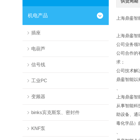
供货周期
机电产品
上海鼎銮智
插座
上海鼎銮智
公司业务领
电葫芦
公司合作的
求；
信号线
公司技术解
鼎銮智能以
工业PC
、
变频器
上海鼎銮智
从事智能科
binks宾克斯泵、密封件
助设备、通
毒化学品）
KNF泵
、